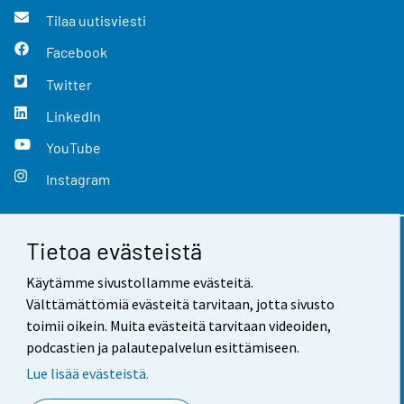
Tilaa uutisviesti
Facebook
Twitter
LinkedIn
YouTube
Instagram
Tietoa evästeistä
Yhteystiedot
Käytämme sivustollamme evästeitä.
Palaute
Välttämättömiä evästeitä tarvitaan, jotta sivusto
toimii oikein. Muita evästeitä tarvitaan videoiden,
Käyttöehdot
podcastien ja palautepalvelun esittämiseen.
Tietosuoja
Lue lisää evästeistä.
Saavutettavuus