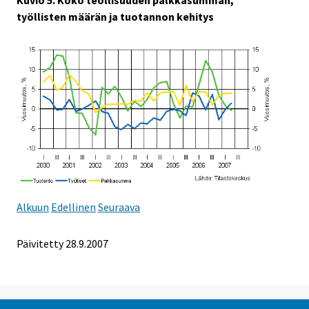
Kuvio 5. Koko teollisuuden palkkasumman,
työllisten määrän ja tuotannon kehitys
Alkuun
Edellinen
Seuraava
Päivitetty
28.9.2007