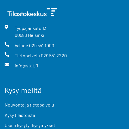
Työpajankatu
13
00580
Helsinki
Vaihde
029 551 1000
Tietopalvelu
029 551 2220
info@stat.fi
Kysy meiltä
Neuvonta ja tietopalvelu
Kysy tilastoista
Usein kysytyt kysymykset