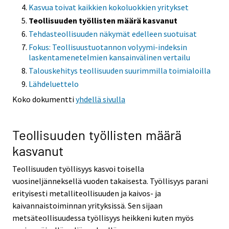
Kasvua toivat kaikkien kokoluokkien yritykset
Teollisuuden työllisten määrä kasvanut
Tehdasteollisuuden näkymät edelleen suotuisat
Fokus: Teollisuustuotannon volyymi-indeksin
laskentamenetelmien kansainvälinen vertailu
Talouskehitys teollisuuden suurimmilla toimialoilla
Lähdeluettelo
Koko dokumentti
yhdellä sivulla
Teollisuuden työllisten määrä
kasvanut
Teollisuuden työllisyys kasvoi toisella
vuosineljänneksellä vuoden takaisesta. Työllisyys parani
erityisesti metalliteollisuuden ja kaivos- ja
kaivannaistoiminnan yrityksissä. Sen sijaan
metsäteollisuudessa työllisyys heikkeni kuten myös