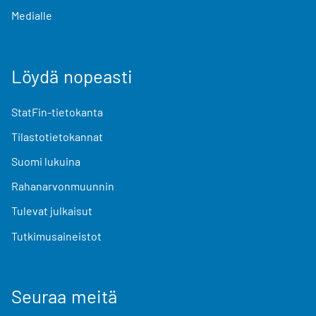
Medialle
Löydä nopeasti
StatFin-tietokanta
Tilastotietokannat
Suomi lukuina
Rahanarvonmuunnin
Tulevat julkaisut
Tutkimusaineistot
Seuraa meitä