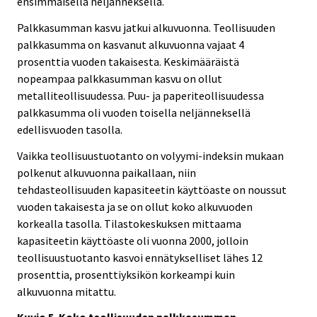
ensimmäisellä neljänneksellä.
Palkkasumman kasvu jatkui alkuvuonna. Teollisuuden
palkkasumma on kasvanut alkuvuonna vajaat 4
prosenttia vuoden takaisesta. Keskimääräistä
nopeampaa palkkasumman kasvu on ollut
metalliteollisuudessa. Puu- ja paperiteollisuudessa
palkkasumma oli vuoden toisella neljänneksellä
edellisvuoden tasolla.
Vaikka teollisuustuotanto on volyymi-indeksin mukaan
polkenut alkuvuonna paikallaan, niin
tehdasteollisuuden kapasiteetin käyttöaste on noussut
vuoden takaisesta ja se on ollut koko alkuvuoden
korkealla tasolla. Tilastokeskuksen mittaama
kapasiteetin käyttöaste oli vuonna 2000, jolloin
teollisuustuotanto kasvoi ennätykselliset lähes 12
prosenttia, prosenttiyksikön korkeampi kuin
alkuvuonna mitattu.