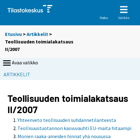
Valikko
Haku
Etusivu
>
Artikkelit
>
Teollisuuden toimialakatsaus
II/2007
Avaa valikko
ARTIKKELIT
Teollisuuden toimialakatsaus
II/2007
Yhteenveto teollisuuden suhdannetilanteesta
Teollisuustuotannon kasvuvauhti EU-maita hitaampi
Monien raaka-aineiden hinnat yhä nousussa