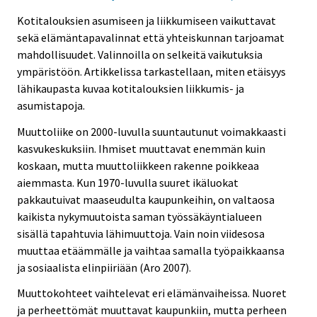
Kotitalouksien asumiseen ja liikkumiseen vaikuttavat
sekä elämäntapavalinnat että yhteiskunnan tarjoamat
mahdollisuudet. Valinnoilla on selkeitä vaikutuksia
ympäristöön. Artikkelissa tarkastellaan, miten etäisyys
lähikaupasta kuvaa kotitalouksien liikkumis- ja
asumistapoja.
Muuttoliike on 2000-luvulla suuntautunut voimakkaasti
kasvukeskuksiin. Ihmiset muuttavat enemmän kuin
koskaan, mutta muuttoliikkeen rakenne poikkeaa
aiemmasta. Kun 1970-luvulla suuret ikäluokat
pakkautuivat maaseudulta kaupunkeihin, on valtaosa
kaikista nykymuutoista saman työssäkäyntialueen
sisällä tapahtuvia lähimuuttoja. Vain noin viidesosa
muuttaa etäämmälle ja vaihtaa samalla työpaikkaansa
ja sosiaalista elinpiiriään (Aro 2007).
Muuttokohteet vaihtelevat eri elämänvaiheissa. Nuoret
ja perheettömät muuttavat kaupunkiin, mutta perheen