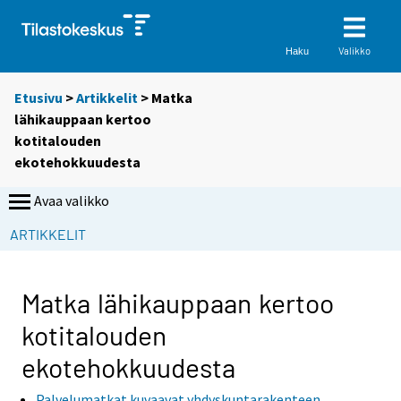
Valikko
Haku
Etusivu
>
Artikkelit
> Matka
lähikauppaan kertoo
kotitalouden
ekotehokkuudesta
Avaa valikko
S
ARTIKKELIT
i
i
r
Matka lähikauppaan kertoo
r
kotitalouden
y
t
ekotehokkuudesta
t
o
Palvelumatkat kuvaavat yhdyskuntarakenteen