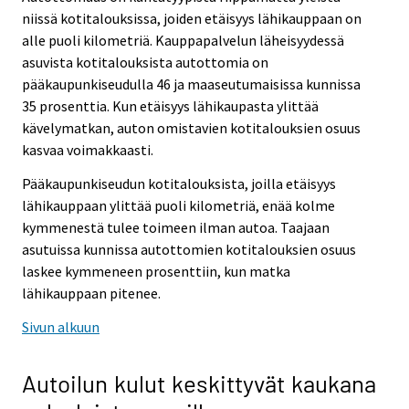
niissä kotitalouksissa, joiden etäisyys lähikauppaan on
alle puoli kilometriä. Kauppapalvelun läheisyydessä
asuvista kotitalouksista autottomia on
pääkaupunkiseudulla 46 ja maaseutumaisissa kunnissa
35 prosenttia. Kun etäisyys lähikaupasta ylittää
kävelymatkan, auton omistavien kotitalouksien osuus
kasvaa voimakkaasti.
Pääkaupunkiseudun kotitalouksista, joilla etäisyys
lähikauppaan ylittää puoli kilometriä, enää kolme
kymmenestä tulee toimeen ilman autoa. Taajaan
asutuissa kunnissa autottomien kotitalouksien osuus
laskee kymmeneen prosenttiin, kun matka
lähikauppaan pitenee.
Sivun alkuun
Autoilun kulut keskittyvät kaukana