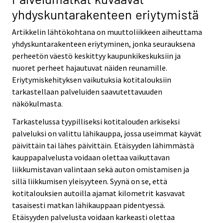
yhdyskuntarakenteen eriytymistä
Artikkelin lähtökohtana on muuttoliikkeen aiheuttama
yhdyskuntarakenteen eriytyminen, jonka seurauksena
perheetön väestö keskittyy kaupunkikeskuksiin ja
nuoret perheet hajautuvat näiden reunamille.
Eriytymiskehityksen vaikutuksia kotitalouksiin
tarkastellaan palveluiden saavutettavuuden
näkökulmasta.
Tarkastelussa tyypilliseksi kotitalouden arkiseksi
palveluksi on valittu lähikauppa, jossa useimmat käyvät
päivittäin tai lähes päivittäin. Etäisyyden lähimmästä
kauppapalvelusta voidaan olettaa vaikuttavan
liikkumistavan valintaan sekä auton omistamisen ja
sillä liikkumisen yleisyyteen. Syynä on se, että
kotitalouksien autoilla ajamat kilometrit kasvavat
tasaisesti matkan lähikauppaan pidentyessä.
Etäisyyden palvelusta voidaan karkeasti olettaa