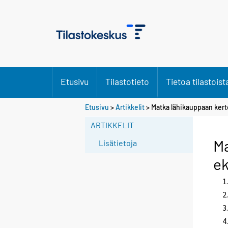
Etusivu
Tilastotieto
Tietoa tilastoist
Etusivu
>
Artikkelit
> Matka lähikauppaan ker
ARTIKKELIT
Ma
Lisätietoja
e