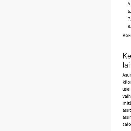
Kok
Ke
la
Asum
kilo
usei
vaih
mitä
asut
asun
talo