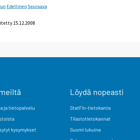
uun
Edellinen
Seuraava
itetty
15.12.2008
meiltä
Löydä nopeasti
 ja tietopalvelu
StatFin-tietokanta
stoista
Tilastotietokannat
sytyt kysymykset
Suomi lukuina