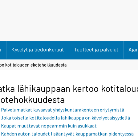
a
Kyselyt ja tiedonkeruut
Tuotteet ja palvelut
Aja
too kotitalouden ekotehokkuudesta
tka lähikauppaan kertoo kotitalo
kotehokkuudesta
Palvelumatkat kuvaavat yhdyskuntarakenteen eriytymistä
Joka toisella kotitaloudella lähikauppa on kävelyetäisyydellä
Kaupat muuttavat nopeammin kuin asukkaat
Kahden auton taloudet lisääntyvät kauppamatkan pidentyessä