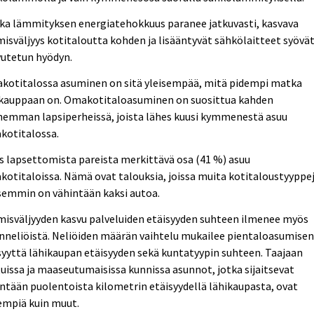
ka lämmityksen energiatehokkuus paranee jatkuvasti, kasvava
isväljyys kotitaloutta kohden ja lisääntyvät sähkölaitteet syövä
vutetun hyödyn.
kotitalossa asuminen on sitä yleisempää, mitä pidempi matka
ikauppaan on. Omakotitaloasuminen on suosittua kahden
hemman lapsiperheissä, joista lähes kuusi kymmenestä asuu
kotitalossa.
 lapsettomista pareista merkittävä osa (41 %) asuu
otitaloissa. Nämä ovat talouksia, joissa muita kotitaloustyyppe
semmin on vähintään kaksi autoa.
isväljyyden kasvu palveluiden etäisyyden suhteen ilmenee myös
nneliöistä. Neliöiden määrän vaihtelu mukailee pientaloasumise
syyttä lähikaupan etäisyyden sekä kuntatyypin suhteen. Taajaan
uissa ja maaseutumaisissa kunnissa asunnot, jotka sijaitsevat
ntään puolentoista kilometrin etäisyydellä lähikaupasta, ovat
empiä kuin muut.