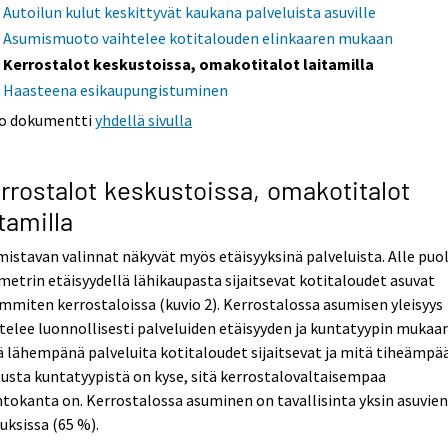
Autoilun kulut keskittyvät kaukana palveluista asuville
Asumismuoto vaihtelee kotitalouden elinkaaren mukaan
Kerrostalot keskustoissa, omakotitalot laitamilla
Haasteena esikaupungistuminen
o dokumentti
yhdellä sivulla
rrostalot keskustoissa, omakotitalot
itamilla
istavan valinnat näkyvät myös etäisyyksinä palveluista. Alle puo
metrin etäisyydellä lähikaupasta sijaitsevat kotitaloudet asuvat
mmiten kerrostaloissa (kuvio 2). Kerrostalossa asumisen yleisyys
telee luonnollisesti palveluiden etäisyyden ja kuntatyypin mukaan
 lähempänä palveluita kotitaloudet sijaitsevat ja mitä tiheämpä
usta kuntatyypistä on kyse, sitä kerrostalovaltaisempaa
tokanta on. Kerrostalossa asuminen on tavallisinta yksin asuvie
uksissa (65 %).