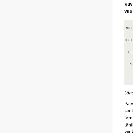
Kuv
vuo
Lähd
Palv
kau
lämm
läh
kau