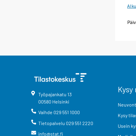
Alk
Päiv
Kysy 
Työpajankatu
13
00580
Helsinki
Neuvonta
Vaihde
029 551 1000
Kysy tila
Tietopalvelu
029 551 2220
Usein ky
info@stat.fi