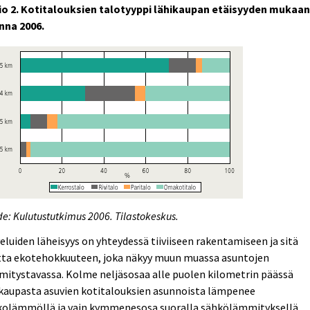
io 2. Kotitalouksien talotyyppi lähikaupan etäisyyden mukaa
nna 2006.
e: Kulutustutkimus 2006. Tilastokeskus.
eluiden läheisyys on yhteydessä tiiviiseen rakentamiseen ja sitä
tta ekotehokkuuteen, joka näkyy muun muassa asuntojen
itystavassa. Kolme neljäsosaa alle puolen kilometrin päässä
ikaupasta asuvien kotitalouksien asunnoista lämpenee
kolämmöllä ja vain kymmenesosa suoralla sähkölämmityksellä.