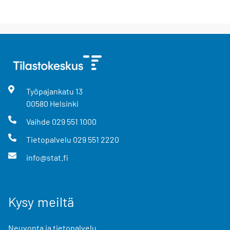
Työpajankatu
13
00580
Helsinki
Vaihde
029 551 1000
Tietopalvelu
029 551 2220
info@stat.fi
Kysy meiltä
Neuvonta ja tietopalvelu