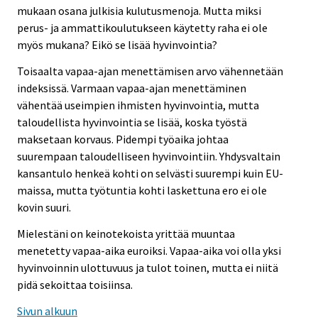
mukaan osana julkisia kulutusmenoja. Mutta miksi
perus- ja ammattikoulutukseen käytetty raha ei ole
myös mukana? Eikö se lisää hyvinvointia?
Toisaalta vapaa-ajan menettämisen arvo vähennetään
indeksissä. Varmaan vapaa-ajan menettäminen
vähentää useimpien ihmisten hyvinvointia, mutta
taloudellista hyvinvointia se lisää, koska työstä
maksetaan korvaus. Pidempi työaika johtaa
suurempaan taloudelliseen hyvinvointiin. Yhdysvaltain
kansantulo henkeä kohti on selvästi suurempi kuin EU-
maissa, mutta työtuntia kohti laskettuna ero ei ole
kovin suuri.
Mielestäni on keinotekoista yrittää muuntaa
menetetty vapaa-aika euroiksi. Vapaa-aika voi olla yksi
hyvinvoinnin ulottuvuus ja tulot toinen, mutta ei niitä
pidä sekoittaa toisiinsa.
Sivun alkuun