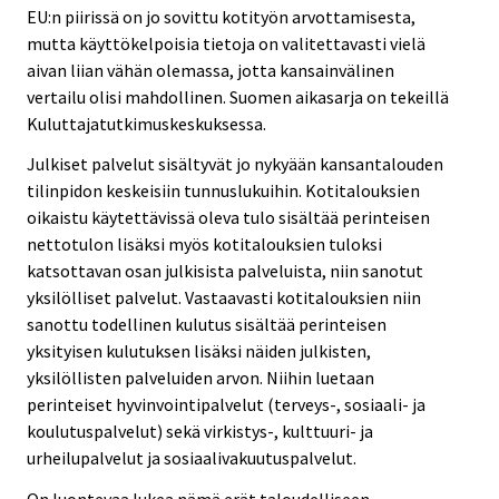
EU:n piirissä on jo sovittu kotityön arvottamisesta,
mutta käyttökelpoisia tietoja on valitettavasti vielä
aivan liian vähän olemassa, jotta kansainvälinen
vertailu olisi mahdollinen. Suomen aikasarja on tekeillä
Kuluttajatutkimuskeskuksessa.
Julkiset palvelut sisältyvät jo nykyään kansantalouden
tilinpidon keskeisiin tunnuslukuihin. Kotitalouksien
oikaistu käytettävissä oleva tulo sisältää perinteisen
nettotulon lisäksi myös kotitalouksien tuloksi
katsottavan osan julkisista palveluista, niin sanotut
yksilölliset palvelut. Vastaavasti kotitalouksien niin
sanottu todellinen kulutus sisältää perinteisen
yksityisen kulutuksen lisäksi näiden julkisten,
yksilöllisten palveluiden arvon. Niihin luetaan
perinteiset hyvinvointipalvelut (terveys-, sosiaali- ja
koulutuspalvelut) sekä virkistys-, kulttuuri- ja
urheilupalvelut ja sosiaalivakuutuspalvelut.