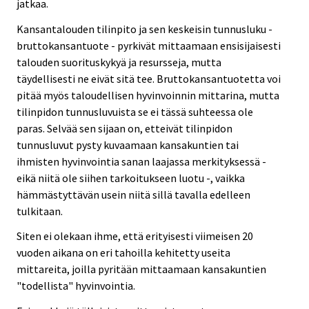
jatkaa.
Kansantalouden tilinpito ja sen keskeisin tunnusluku -
bruttokansantuote - pyrkivät mittaamaan ensisijaisesti
talouden suorituskykyä ja resursseja, mutta
täydellisesti ne eivät sitä tee. Bruttokansantuotetta voi
pitää myös taloudellisen hyvinvoinnin mittarina, mutta
tilinpidon tunnusluvuista se ei tässä suhteessa ole
paras. Selvää sen sijaan on, etteivät tilinpidon
tunnusluvut pysty kuvaamaan kansakuntien tai
ihmisten hyvinvointia sanan laajassa merkityksessä -
eikä niitä ole siihen tarkoitukseen luotu -, vaikka
hämmästyttävän usein niitä sillä tavalla edelleen
tulkitaan.
Siten ei olekaan ihme, että erityisesti viimeisen 20
vuoden aikana on eri tahoilla kehitetty useita
mittareita, joilla pyritään mittaamaan kansakuntien
"todellista" hyvinvointia.