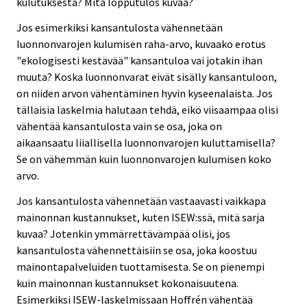
kulutuksesta? Mitä lopputulos kuvaa?
Jos esimerkiksi kansantulosta vähennetään
luonnonvarojen kulumisen raha-arvo, kuvaako erotus
"ekologisesti kestävää" kansantuloa vai jotakin ihan
muuta? Koska luonnonvarat eivät sisälly kansantuloon,
on niiden arvon vähentäminen hyvin kyseenalaista. Jos
tällaisia laskelmia halutaan tehdä, eikö viisaampaa olisi
vähentää kansantulosta vain se osa, joka on
aikaansaatu liiallisella luonnonvarojen kuluttamisella?
Se on vähemmän kuin luonnonvarojen kulumisen koko
arvo.
Jos kansantulosta vähennetään vastaavasti vaikkapa
mainonnan kustannukset, kuten ISEW:ssä, mitä sarja
kuvaa? Jotenkin ymmärrettävämpää olisi, jos
kansantulosta vähennettäisiin se osa, joka koostuu
mainontapalveluiden tuottamisesta. Se on pienempi
kuin mainonnan kustannukset kokonaisuutena.
Esimerkiksi ISEW-laskelmissaan Hoffrén vähentää