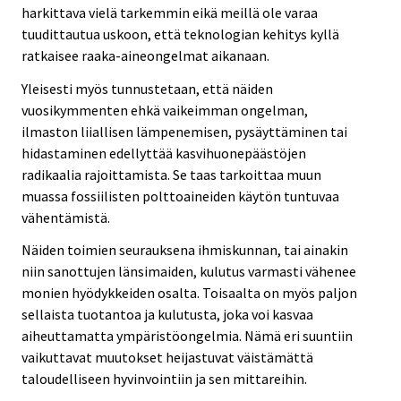
harkittava vielä tarkemmin eikä meillä ole varaa
tuudittautua uskoon, että teknologian kehitys kyllä
ratkaisee raaka-aineongelmat aikanaan.
Yleisesti myös tunnustetaan, että näiden
vuosikymmenten ehkä vaikeimman ongelman,
ilmaston liiallisen lämpenemisen, pysäyttäminen tai
hidastaminen edellyttää kasvihuonepäästöjen
radikaalia rajoittamista. Se taas tarkoittaa muun
muassa fossiilisten polttoaineiden käytön tuntuvaa
vähentämistä.
Näiden toimien seurauksena ihmiskunnan, tai ainakin
niin sanottujen länsimaiden, kulutus varmasti vähenee
monien hyödykkeiden osalta. Toisaalta on myös paljon
sellaista tuotantoa ja kulutusta, joka voi kasvaa
aiheuttamatta ympäristöongelmia. Nämä eri suuntiin
vaikuttavat muutokset heijastuvat väistämättä
taloudelliseen hyvinvointiin ja sen mittareihin.