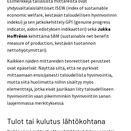
Esimerkkejä tällaisista mittareista ovat
yhdysvaltalaislähtöiset ISEW (index of sustainable
economic welfare, kestävän taloudellisen hyvinvoinnin
indeksi) ja sen jatkokehittely GPI (genuine progress
indicator, aidon edistyksen indikaattori) sekä
Jukka
Hoffrénin
kehittämä SBM (sustainable net benefit
measure of production, kestävän tuotannon
nettohyötymittari).
Kaikkien näiden mittareiden teoreettiset perusteet
ovat epäselvät. Näyttää siltä, että ne pyrkivät
mittaamaan ensisijaisesti taloudellista hyvinvointia,
mutta siitä huolimatta niihin sisältyy myös
elementtejä, jotka eivät juurikaan liity taloudelliseen
hyvinvointiin vaan pikemminkin hyvinvointiin sanan
laajemmassa merkityksessä.
Tulot tai kulutus lähtökohtana