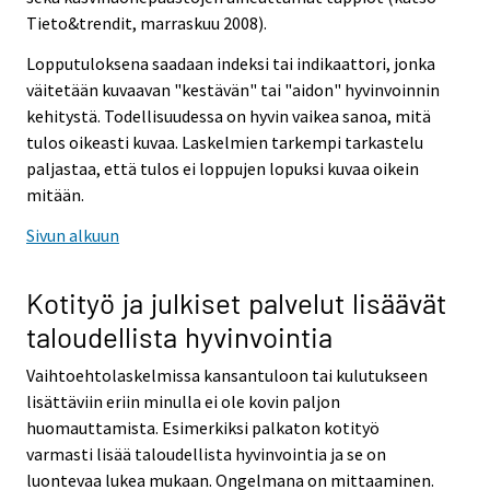
Tieto&trendit, marraskuu 2008).
Lopputuloksena saadaan indeksi tai indikaattori, jonka
väitetään kuvaavan "kestävän" tai "aidon" hyvinvoinnin
kehitystä. Todellisuudessa on hyvin vaikea sanoa, mitä
tulos oikeasti kuvaa. Laskelmien tarkempi tarkastelu
paljastaa, että tulos ei loppujen lopuksi kuvaa oikein
mitään.
Sivun alkuun
Kotityö ja julkiset palvelut lisäävät
taloudellista hyvinvointia
Vaihtoehtolaskelmissa kansantuloon tai kulutukseen
lisättäviin eriin minulla ei ole kovin paljon
huomauttamista. Esimerkiksi palkaton kotityö
varmasti lisää taloudellista hyvinvointia ja se on
luontevaa lukea mukaan. Ongelmana on mittaaminen.