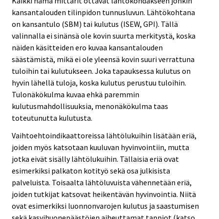
Kaikki nämä mittarit ottavat lähtökohdakseen jonkin
kansantalouden tilinpidon tunnusluvun. Lähtökohtana
on kansantulo (SBM) tai kulutus (ISEW, GPI). Tällä
valinnalla ei sinänsä ole kovin suurta merkitystä, koska
näiden käsitteiden ero kuvaa kansantalouden
säästämistä, mikä ei ole yleensä kovin suuri verrattuna
tuloihin tai kulutukseen. Joka tapauksessa kulutus on
hyvin lähellä tuloja, koska kulutus perustuu tuloihin.
Tulonäkökulma kuvaa ehkä paremmin
kulutusmahdollisuuksia, menonäkökulma taas
toteutunutta kulutusta.
Vaihtoehtoindikaattoreissa lähtölukuihin lisätään eriä,
joiden myös katsotaan kuuluvan hyvinvointiin, mutta
jotka eivät sisälly lähtölukuihin. Tällaisia eriä ovat
esimerkiksi palkaton kotityö sekä osa julkisista
palveluista. Toisaalta lähtöluvuista vähennetään eriä,
joiden tutkijat katsovat heikentävän hyvinvointia. Niitä
ovat esimerkiksi luonnonvarojen kulutus ja saastumisen
sekä kasvihuonepäästöjen aiheuttamat tappiot (katso