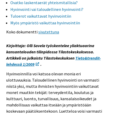
Ovatko laskentaerät yhteismitallisia?
s
Hyvinvointi vai taloudellinen hyvinvointi?
e
Tuloerot vaikuttavat hyvinvointiin
e
Myös ympäristö vaikuttaa hyvinvointiin
n
p
Koko dokumentti
sivutettuna
a
l
Kirjoittaja: Olli Savela työskentelee yliaktuaarina
v
kansantalouden tilinpidossa Tilastokeskuksessa.
e
Artikkeli on julkaistu Tilastokeskuksen
Tieto&trendit-
l
lehdessä 1/2009
.
u
u
Hyvinvoinnilla voi katsoa olevan monia eri
n
ulottuvuuksia. Taloudellinen hyvinvointi on varmasti
.
niistä yksi, mutta ihmisten hyvinvointiin vaikuttavat
monet muutkin tekijät: terveydentila, koulutus ja
kulttuuri, luonto, turvallisuus, kansalaisoikeudet ja
mahdollisuus vaikuttaa itseään ja ympäristöään
koskevaan päätöksentekoon. Luetteloa voisi varmasti