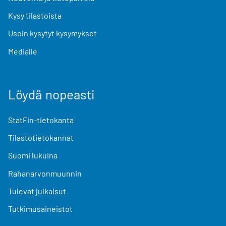
Kysy tilastoista
Usein kysytyt kysymykset
Medialle
Löydä nopeasti
StatFin-tietokanta
Tilastotietokannat
Suomi lukuina
Rahanarvonmuunnin
Tulevat julkaisut
Tutkimusaineistot