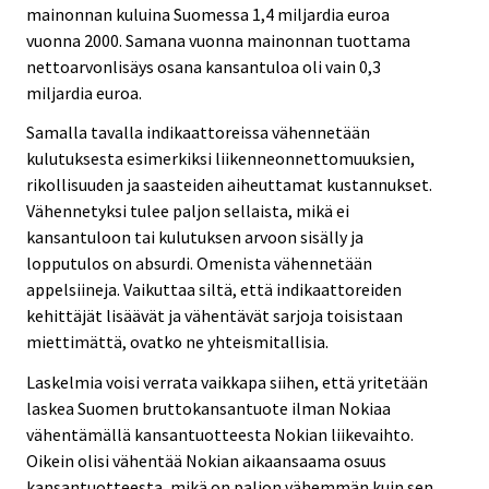
mainonnan kuluina Suomessa 1,4 miljardia euroa
vuonna 2000. Samana vuonna mainonnan tuottama
nettoarvonlisäys osana kansantuloa oli vain 0,3
miljardia euroa.
Samalla tavalla indikaattoreissa vähennetään
kulutuksesta esimerkiksi liikenneonnettomuuksien,
rikollisuuden ja saasteiden aiheuttamat kustannukset.
Vähennetyksi tulee paljon sellaista, mikä ei
kansantuloon tai kulutuksen arvoon sisälly ja
lopputulos on absurdi. Omenista vähennetään
appelsiineja. Vaikuttaa siltä, että indikaattoreiden
kehittäjät lisäävät ja vähentävät sarjoja toisistaan
miettimättä, ovatko ne yhteismitallisia.
Laskelmia voisi verrata vaikkapa siihen, että yritetään
laskea Suomen bruttokansantuote ilman Nokiaa
vähentämällä kansantuotteesta Nokian liikevaihto.
Oikein olisi vähentää Nokian aikaansaama osuus
kansantuotteesta, mikä on paljon vähemmän kuin sen