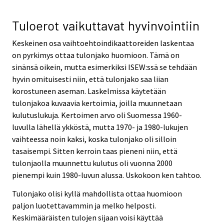
Tuloerot vaikuttavat hyvinvointiin
Keskeinen osa vaihtoehtoindikaattoreiden laskentaa
on pyrkimys ottaa tulonjako huomioon. Tämä on
sinänsä oikein, mutta esimerkiksi ISEW:ssä se tehdään
hyvin omituisesti niin, että tulonjako saa liian
korostuneen aseman. Laskelmissa käytetään
tulonjakoa kuvaavia kertoimia, joilla muunnetaan
kulutuslukuja. Kertoimen arvo oli Suomessa 1960-
luvulla lähellä ykköstä, mutta 1970- ja 1980-lukujen
vaihteessa noin kaksi, koska tulonjako oli silloin
tasaisempi. Sitten kerroin taas pieneni niin, että
tulonjaolla muunnettu kulutus oli vuonna 2000
pienempi kuin 1980-luvun alussa. Uskokoon ken tahtoo.
Tulonjako olisi kyllä mahdollista ottaa huomioon
paljon luotettavammin ja melko helposti.
Keskimääräisten tulojen sijaan voisi käyttää