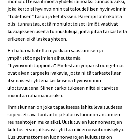
moniulotteisia ilmiöitä yhdeksi ainoaksi tunnusluvuksi,
joka kertoisi hyvinvoinnin tai taloudellisen hyvinvoinnin
"todellisen" tason ja kehityksen. Parempi lähtökohta
olisi tunnustaa, että moniulotteiset ilmiöt vaativat
kuvaajikseen useita tunnuslukuja, joita pitää tarkastella
erikseen eikä laskea yhteen.
En halua vähätellä myöskään saastumisen ja
ympäristöongelmien aiheuttamia
"hyvinvointitappioita". Mielestäni ympäristöongelmat
ovat aivan tarpeeksi vakavia, jotta niitä tarkastellaan
itsenäisesti yhtenä keskeisenä hyvinvoinnin
ulottuvuutena. Siihen tarkoitukseen niitä ei tarvitse
muuntaa rahamääräisiksi.
Ihmiskunnan on joka tapauksessa lähitulevaisuudessa
sopeutettava tuotanto ja kulutus luonnon antamien
reunaehtojen mukaisiksi. Uusiutuvien luonnonvarojen
kulutus ei voi jatkuvasti ylittää niiden uusiutumiskykyä.
Uusiutumattomien luonnonvarojen kulutusta on