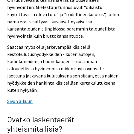
On luontevaa lukea nämä erät taloudelliseen
hyvinvointiin. Mielestäni tunnusluvut "oikaistu
käytettävissä oleva tulo" ja "todellinen kulutus", joihin
nämä erät sisältyvät, kuvaavat nykyisessä
kansantalouden tilinpidossa paremmin taloudellista
hyvinvointia kuin bruttokansantuote.
Saattaa myös olla järkevämpää käsitellä
kestokulutushyödykkeiden - kuten autojen,
kodinkoneiden ja huonekalujen - tuottamaa
taloudellista hyvinvointia niiden käyttövuosille
jaettuna jatkuvana kulutuksena sen sijaan, että näiden
hyödykkeiden hankinta käsitellään kertakulutuksena
kuten nykyään.
Sivun alkuun
Ovatko laskentaerät
yhteismitallisia?