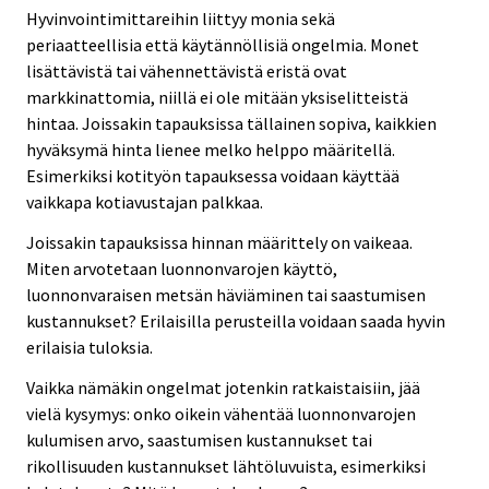
Hyvinvointimittareihin liittyy monia sekä
periaatteellisia että käytännöllisiä ongelmia. Monet
lisättävistä tai vähennettävistä eristä ovat
markkinattomia, niillä ei ole mitään yksiselitteistä
hintaa. Joissakin tapauksissa tällainen sopiva, kaikkien
hyväksymä hinta lienee melko helppo määritellä.
Esimerkiksi kotityön tapauksessa voidaan käyttää
vaikkapa kotiavustajan palkkaa.
Joissakin tapauksissa hinnan määrittely on vaikeaa.
Miten arvotetaan luonnonvarojen käyttö,
luonnonvaraisen metsän häviäminen tai saastumisen
kustannukset? Erilaisilla perusteilla voidaan saada hyvin
erilaisia tuloksia.
Vaikka nämäkin ongelmat jotenkin ratkaistaisiin, jää
vielä kysymys: onko oikein vähentää luonnonvarojen
kulumisen arvo, saastumisen kustannukset tai
rikollisuuden kustannukset lähtöluvuista, esimerkiksi