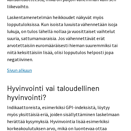
liikevaihto.
Laskentamenetelmän heikkoudet näkyvät myös
lopputuloksissa. Kun isoista luvuista vähennetään isoja
lukuja, on tulos lähellä nollaa ja vuosittaiset vaihtelut
suuria, sattumanvaraisia. Jos vähennettävät erät
arvotettaisiin euromääräisesti hieman suuremmiksi tai
niitä keksittäisiin lisää, olisi lopputulos helposti jopa
negatiivinen.
Sivun alkuun
Hyvinvointi vai taloudellinen
hyvinvointi?
Indikaattoreista, esimerkiksi GPI-indeksistä, löytyy
myös yksittäisiä eriä, joiden sisällyttäminen laskelmaan
herättää kysymyksiä. Hyvinvointia lisää esimerkiksi
korkeakoulutuksen arvo, mikä on luontevaa ottaa