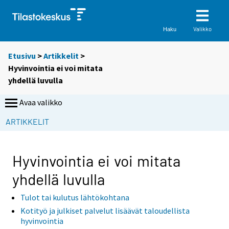
Valikko
Haku
Etusivu
>
Artikkelit
>
Hyvinvointia ei voi mitata
yhdellä luvulla
Avaa valikko
S
ARTIKKELIT
i
i
r
Hyvinvointia ei voi mitata
r
yhdellä luvulla
y
t
Tulot tai kulutus lähtökohtana
t
Kotityö ja julkiset palvelut lisäävät taloudellista
o
hyvinvointia
i