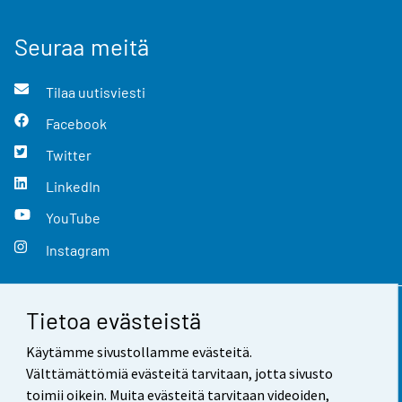
Seuraa meitä
Tilaa uutisviesti
Facebook
Twitter
LinkedIn
YouTube
Instagram
Tietoa evästeistä
Yhteystiedot
Käytämme sivustollamme evästeitä.
Palaute
Välttämättömiä evästeitä tarvitaan, jotta sivusto
toimii oikein. Muita evästeitä tarvitaan videoiden,
Käyttöehdot