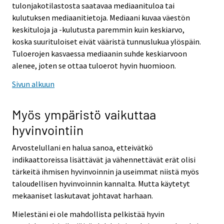
tulonjakotilastosta saatavaa mediaanituloa tai
kulutuksen mediaanitietoja. Mediaani kuvaa väestön
keskituloja ja -kulutusta paremmin kuin keskiarvo,
koska suurituloiset eivät vääristä tunnuslukua ylöspäin.
Tuloerojen kasvaessa mediaanin suhde keskiarvoon
alenee, joten se ottaa tuloerot hyvin huomioon.
Sivun alkuun
Myös ympäristö vaikuttaa
hyvinvointiin
Arvostelullani en halua sanoa, etteivätkö
indikaattoreissa lisättävät ja vähennettävät erät olisi
tärkeitä ihmisen hyvinvoinnin ja useimmat niistä myös
taloudellisen hyvinvoinnin kannalta. Mutta käytetyt
mekaaniset laskutavat johtavat harhaan.
Mielestäni ei ole mahdollista pelkistää hyvin