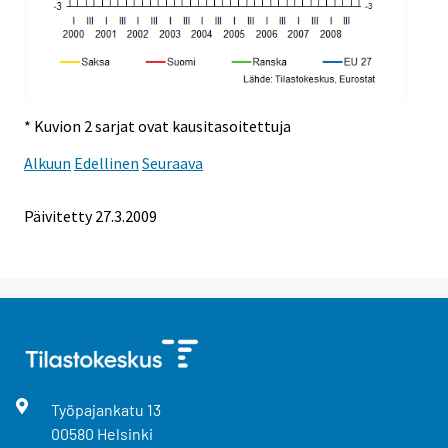
* Kuvion 2 sarjat ovat kausitasoitettuja
Alkuun
Edellinen
Seuraava
Päivitetty
27.3.2009
Työpajankatu
13
00580
Helsinki