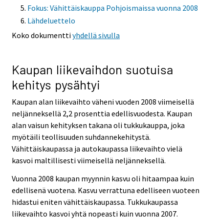
Fokus: Vähittäiskauppa Pohjoismaissa vuonna 2008
Lähdeluettelo
Koko dokumentti
yhdellä sivulla
Kaupan liikevaihdon suotuisa
kehitys pysähtyi
Kaupan alan liikevaihto väheni vuoden 2008 viimeisellä
neljänneksellä 2,2 prosenttia edellisvuodesta. Kaupan
alan vaisun kehityksen takana oli tukkukauppa, joka
myötäili teollisuuden suhdannekehitystä.
Vähittäiskaupassa ja autokaupassa liikevaihto vielä
kasvoi maltillisesti viimeisellä neljänneksellä.
Vuonna 2008 kaupan myynnin kasvu oli hitaampaa kuin
edellisenä vuotena. Kasvu verrattuna edelliseen vuoteen
hidastui eniten vähittäiskaupassa. Tukkukaupassa
liikevaihto kasvoi yhtä nopeasti kuin vuonna 2007.