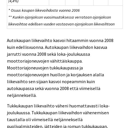
(4,4%)
* Osuus kaupan liikevaihdosta vuonna 2006
** Kunkin ajanjakson vuosimuutoksessa verrataan ajanjakson
liikevaihtoa edellisen vuoden vastaavan ajanjakson liikevaihtoon
Autokaupan liikevaihto kasvoi hitaammin vuonna 2008
kuin edellisvuonna. Autokaupan liikevaihdon kasvua
jarrutti vuonna 2008 sekä loka-joulukuussa
moottoriajoneuvojen vähittäiskauppa.
Moottoriajoneuvojen tukkukaupassa ja
moottoriajoneuvojen huollon ja korjauksen alalla
liikevaihto sen sijaan kasvoi nopeammin kuin
autokaupassa sekä vuonna 2008 että viimeisellä
neljänneksellä.
Tukkukaupan liikevaihto väheni huomattavasti loka-
joulukuussa. Tukkukaupan liikevaihdon vähenemisen
taustalla oli viimeisellä neljänneksellä
puolivalmisteiden, jätteiden ja romun tukkukaupan,