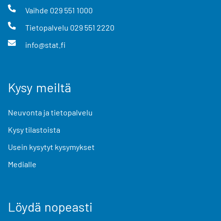
Vaihde
029 551 1000
Tietopalvelu
029 551 2220
info@stat.fi
Kysy meiltä
Neuvonta ja tietopalvelu
Kysy tilastoista
Usein kysytyt kysymykset
Medialle
Löydä nopeasti