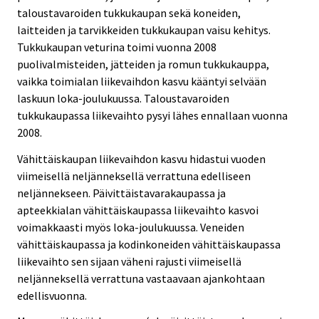
taloustavaroiden tukkukaupan sekä koneiden,
laitteiden ja tarvikkeiden tukkukaupan vaisu kehitys.
Tukkukaupan veturina toimi vuonna 2008
puolivalmisteiden, jätteiden ja romun tukkukauppa,
vaikka toimialan liikevaihdon kasvu kääntyi selvään
laskuun loka-joulukuussa. Taloustavaroiden
tukkukaupassa liikevaihto pysyi lähes ennallaan vuonna
2008.
Vähittäiskaupan liikevaihdon kasvu hidastui vuoden
viimeisellä neljänneksellä verrattuna edelliseen
neljännekseen. Päivittäistavarakaupassa ja
apteekkialan vähittäiskaupassa liikevaihto kasvoi
voimakkaasti myös loka-joulukuussa. Veneiden
vähittäiskaupassa ja kodinkoneiden vähittäiskaupassa
liikevaihto sen sijaan väheni rajusti viimeisellä
neljänneksellä verrattuna vastaavaan ajankohtaan
edellisvuonna.