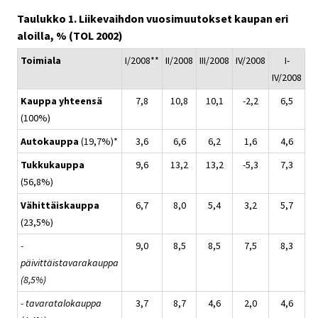
Taulukko 1. Liikevaihdon vuosimuutokset kaupan eri
aloilla, % (TOL 2002)
Toimiala
I/2008**
II/2008
III/2008
IV/2008
I-
IV/2008
Kauppa yhteensä
7,8
10,8
10,1
-2,2
6,5
(100%)
Autokauppa
(19,7%)*
3,6
6,6
6,2
1,6
4,6
Tukkukauppa
9,6
13,2
13,2
-5,3
7,3
(56,8%)
Vähittäiskauppa
6,7
8,0
5,4
3,2
5,7
(23,5%)
-
9,0
8,5
8,5
7,5
8,3
päivittäistavarakauppa
(8,5%)
- tavaratalokauppa
3,7
8,7
4,6
2,0
4,6