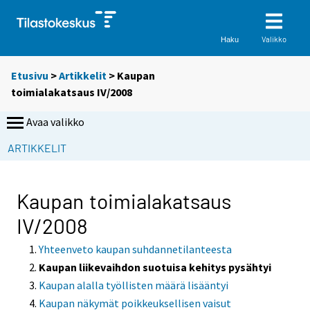
Valikko
Haku
Etusivu
>
Artikkelit
> Kaupan
toimialakatsaus IV/2008
Avaa valikko
ARTIKKELIT
Kaupan toimialakatsaus
IV/2008
Yhteenveto kaupan suhdannetilanteesta
Kaupan liikevaihdon suotuisa kehitys pysähtyi
Kaupan alalla työllisten määrä lisääntyi
Kaupan näkymät poikkeuksellisen vaisut