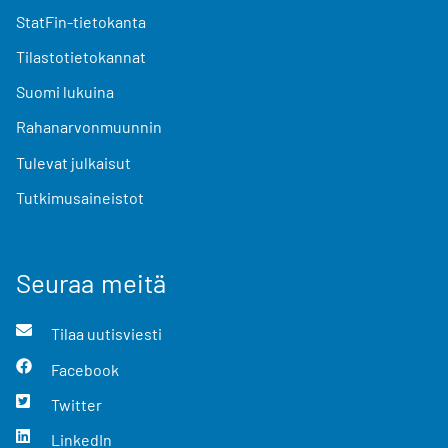
StatFin-tietokanta
Tilastotietokannat
Suomi lukuina
Rahanarvonmuunnin
Tulevat julkaisut
Tutkimusaineistot
Seuraa meitä
Tilaa uutisviesti
Facebook
Twitter
LinkedIn