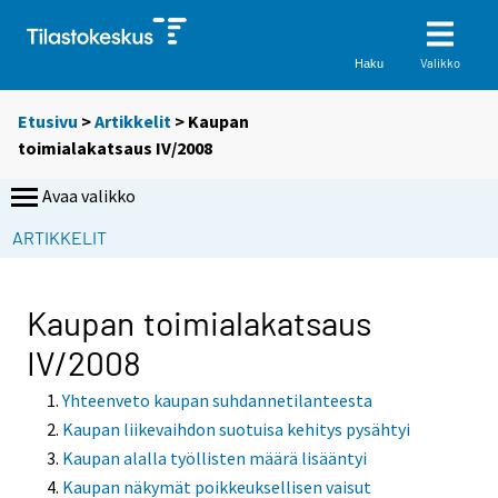
Valikko
Haku
Etusivu
>
Artikkelit
> Kaupan
toimialakatsaus IV/2008
Avaa valikko
ARTIKKELIT
Kaupan toimialakatsaus
IV/2008
Yhteenveto kaupan suhdannetilanteesta
Kaupan liikevaihdon suotuisa kehitys pysähtyi
Kaupan alalla työllisten määrä lisääntyi
Kaupan näkymät poikkeuksellisen vaisut