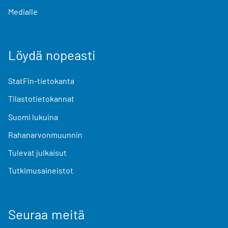
Medialle
Löydä nopeasti
StatFin-tietokanta
Tilastotietokannat
Suomi lukuina
Rahanarvonmuunnin
Tulevat julkaisut
Tutkimusaineistot
Seuraa meitä