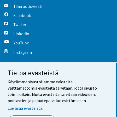
Tilaa uutisviesti
Facebook
Twitter
LinkedIn
YouTube
Instagram
Tietoa evästeistä
Yhteystiedot
Käytämme sivustollamme evästeitä.
Palaute
Välttämättömiä evästeitä tarvitaan, jotta sivusto
toimii oikein. Muita evästeitä tarvitaan videoiden,
Käyttöehdot
podcastien ja palautepalvelun esittämiseen.
Tietosuoja
Lue lisää evästeistä.
Saavutettavuus