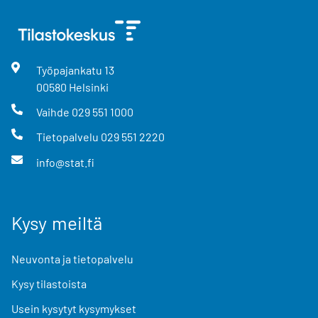
Työpajankatu
13
00580
Helsinki
Vaihde
029 551 1000
Tietopalvelu
029 551 2220
info@stat.fi
Kysy meiltä
Neuvonta ja tietopalvelu
Kysy tilastoista
Usein kysytyt kysymykset