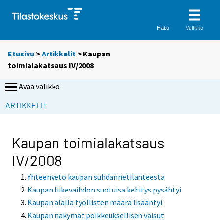
Valikko
Haku
Etusivu
>
Artikkelit
> Kaupan
toimialakatsaus IV/2008
Avaa valikko
ARTIKKELIT
Kaupan toimialakatsaus
IV/2008
Yhteenveto kaupan suhdannetilanteesta
Kaupan liikevaihdon suotuisa kehitys pysähtyi
Kaupan alalla työllisten määrä lisääntyi
Kaupan näkymät poikkeuksellisen vaisut