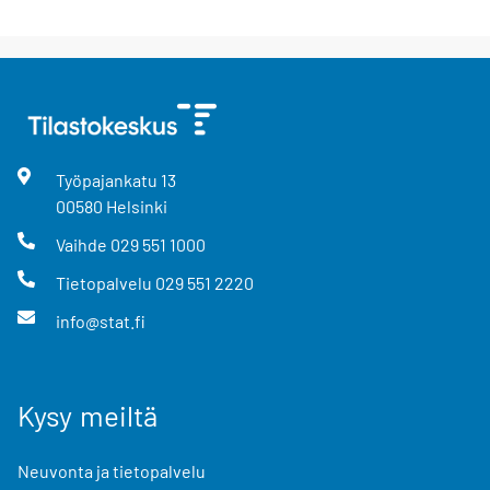
Työpajankatu
13
00580
Helsinki
Vaihde
029 551 1000
Tietopalvelu
029 551 2220
info@stat.fi
Kysy meiltä
Neuvonta ja tietopalvelu