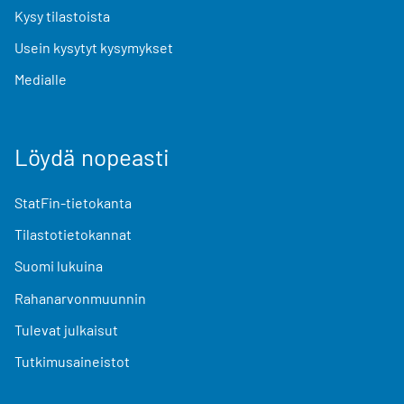
Kysy tilastoista
Usein kysytyt kysymykset
Medialle
Löydä nopeasti
StatFin-tietokanta
Tilastotietokannat
Suomi lukuina
Rahanarvonmuunnin
Tulevat julkaisut
Tutkimusaineistot