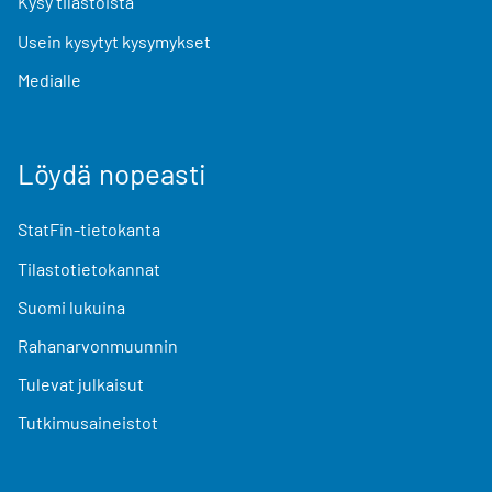
Kysy tilastoista
Usein kysytyt kysymykset
Medialle
Löydä nopeasti
StatFin-tietokanta
Tilastotietokannat
Suomi lukuina
Rahanarvonmuunnin
Tulevat julkaisut
Tutkimusaineistot