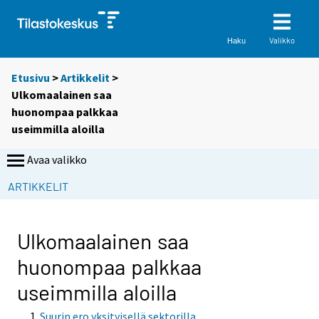
Valikko
Haku
Etusivu
>
Artikkelit
>
Ulkomaalainen saa
huonompaa palkkaa
useimmilla aloilla
Avaa valikko
ARTIKKELIT
Ulkomaalainen saa
huonompaa palkkaa
useimmilla aloilla
Suurin ero yksityisellä sektorilla