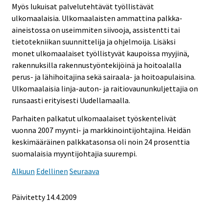
Myös lukuisat palvelutehtävät työllistävät
ulkomaalaisia. Ulkomaalaisten ammattina palkka-
aineistossa on useimmiten siivooja, assistentti tai
tietotekniikan suunnittelija ja ohjelmoija. Lisäksi
monet ulkomaalaiset työllistyvät kaupoissa myyjinä,
rakennuksilla rakennustyöntekijöinä ja hoitoalalla
perus- ja lähihoitajina sekä sairaala- ja hoitoapulaisina.
Ulkomaalaisia linja-auton- ja raitiovaununkuljettajia on
runsaasti erityisesti Uudellamaalla.
Parhaiten palkatut ulkomaalaiset työskentelivät
vuonna 2007 myynti- ja markkinointijohtajina. Heidän
keskimääräinen palkkatasonsa oli noin 24 prosenttia
suomalaisia myyntijohtajia suurempi.
Alkuun
Edellinen
Seuraava
Päivitetty
14.4.2009