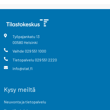
Työpajankatu
13
00580
Helsinki
Vaihde
029 551 1000
Tietopalvelu
029 551 2220
info@stat.fi
Kysy meiltä
Neuvonta ja tietopalvelu