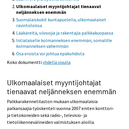
Ulkomaalaiset myyntijohtajat tienaavat
neljänneksen enemmän
Suomalaiskokit kuntapuolella, ulkomaalaiset
ravintoloissa
Lääkäreitä, siivoojia ja rakentajia palkkakuopassa
Intialaiselle kolmanneksen enemmän, somalille
kolmanneksen vähemmän
Osa eroista voi johtua epäkohdista
Koko dokumentti
yhdellä sivulla
Ulkomaalaiset myyntijohtajat
tienaavat neljänneksen enemmän
Palkkarakennetilaston mukaan ulkomaalaisia
palkansaajia työskenteli vuonna 2007 eniten konttori-
ja tietokoneiden sekä radio-, televisio- ja
tietoliikennevälineiden valmistuksen aloilla.