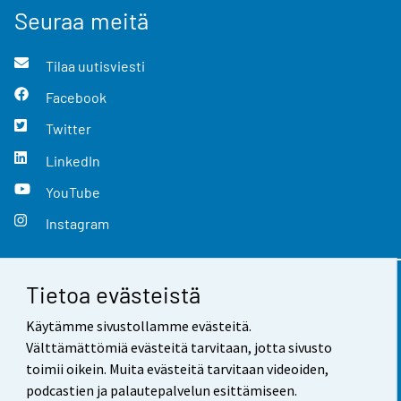
Seuraa meitä
Tilaa uutisviesti
Facebook
Twitter
LinkedIn
YouTube
Instagram
Tietoa evästeistä
Yhteystiedot
Käytämme sivustollamme evästeitä.
Palaute
Välttämättömiä evästeitä tarvitaan, jotta sivusto
toimii oikein. Muita evästeitä tarvitaan videoiden,
Käyttöehdot
podcastien ja palautepalvelun esittämiseen.