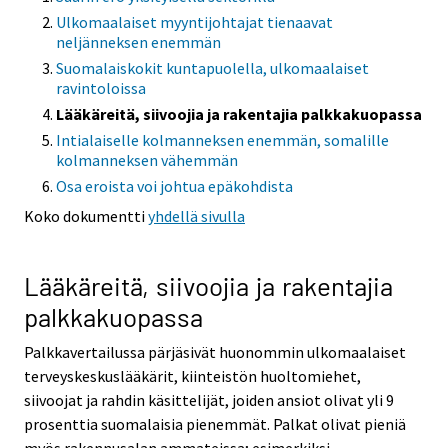
Ulkomaalaiset myyntijohtajat tienaavat
neljänneksen enemmän
Suomalaiskokit kuntapuolella, ulkomaalaiset
ravintoloissa
Lääkäreitä, siivoojia ja rakentajia palkkakuopassa
Intialaiselle kolmanneksen enemmän, somalille
kolmanneksen vähemmän
Osa eroista voi johtua epäkohdista
Koko dokumentti
yhdellä sivulla
Lääkäreitä, siivoojia ja rakentajia
palkkakuopassa
Palkkavertailussa pärjäsivät huonommin ulkomaalaiset
terveyskeskuslääkärit, kiinteistön huoltomiehet,
siivoojat ja rahdin käsittelijät, joiden ansiot olivat yli 9
prosenttia suomalaisia pienemmät. Palkat olivat pieniä
myös rakennusalan ammateissa; esimerkiksi