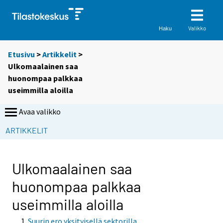
Valikko
Haku
Etusivu
>
Artikkelit
>
Ulkomaalainen saa
huonompaa palkkaa
useimmilla aloilla
Avaa valikko
ARTIKKELIT
Ulkomaalainen saa
huonompaa palkkaa
useimmilla aloilla
Suurin ero yksityisellä sektorilla