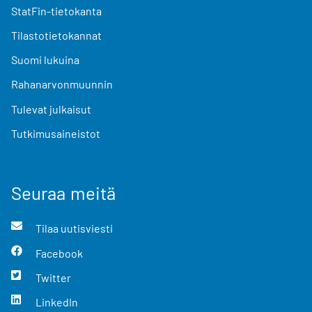
StatFin-tietokanta
Tilastotietokannat
Suomi lukuina
Rahanarvonmuunnin
Tulevat julkaisut
Tutkimusaineistot
Seuraa meitä
Tilaa uutisviesti
Facebook
Twitter
LinkedIn