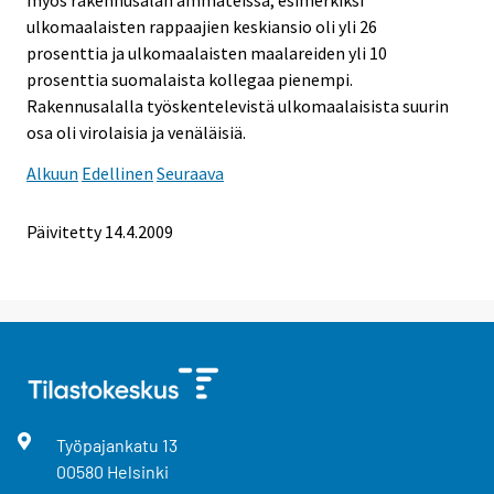
ulkomaalaisten rappaajien keskiansio oli yli 26
prosenttia ja ulkomaalaisten maalareiden yli 10
prosenttia suomalaista kollegaa pienempi.
Rakennusalalla työskentelevistä ulkomaalaisista suurin
osa oli virolaisia ja venäläisiä.
Alkuun
Edellinen
Seuraava
Päivitetty
14.4.2009
Työpajankatu
13
00580
Helsinki