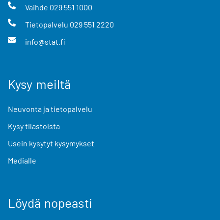
Vaihde
029 551 1000
Tietopalvelu
029 551 2220
info@stat.fi
Kysy meiltä
Neuvonta ja tietopalvelu
Kysy tilastoista
Usein kysytyt kysymykset
Medialle
Löydä nopeasti