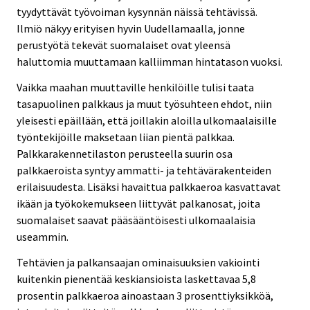
tyydyttävät työvoiman kysynnän näissä tehtävissä.
Ilmiö näkyy erityisen hyvin Uudellamaalla, jonne
perustyötä tekevät suomalaiset ovat yleensä
haluttomia muuttamaan kalliimman hintatason vuoksi.
Vaikka maahan muuttaville henkilöille tulisi taata
tasapuolinen palkkaus ja muut työsuhteen ehdot, niin
yleisesti epäillään, että joillakin aloilla ulkomaalaisille
työntekijöille maksetaan liian pientä palkkaa.
Palkkarakennetilaston perusteella suurin osa
palkkaeroista syntyy ammatti- ja tehtävärakenteiden
erilaisuudesta. Lisäksi havaittua palkkaeroa kasvattavat
ikään ja työkokemukseen liittyvät palkanosat, joita
suomalaiset saavat pääsääntöisesti ulkomaalaisia
useammin.
Tehtävien ja palkansaajan ominaisuuksien vakiointi
kuitenkin pienentää keskiansioista laskettavaa 5,8
prosentin palkkaeroa ainoastaan 3 prosenttiyksikköä,