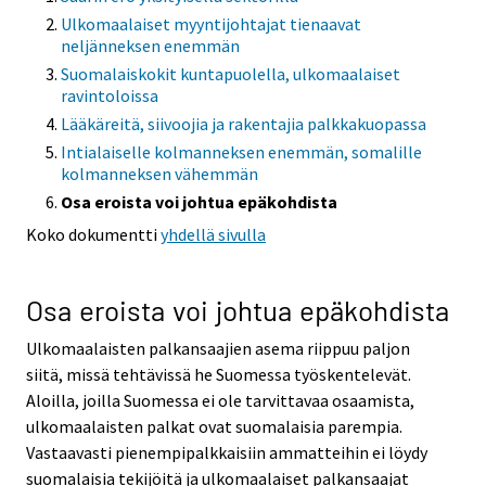
Ulkomaalaiset myyntijohtajat tienaavat
neljänneksen enemmän
Suomalaiskokit kuntapuolella, ulkomaalaiset
ravintoloissa
Lääkäreitä, siivoojia ja rakentajia palkkakuopassa
Intialaiselle kolmanneksen enemmän, somalille
kolmanneksen vähemmän
Osa eroista voi johtua epäkohdista
Koko dokumentti
yhdellä sivulla
Osa eroista voi johtua epäkohdista
Ulkomaalaisten palkansaajien asema riippuu paljon
siitä, missä tehtävissä he Suomessa työskentelevät.
Aloilla, joilla Suomessa ei ole tarvittavaa osaamista,
ulkomaalaisten palkat ovat suomalaisia parempia.
Vastaavasti pienempipalkkaisiin ammatteihin ei löydy
suomalaisia tekijöitä ja ulkomaalaiset palkansaajat