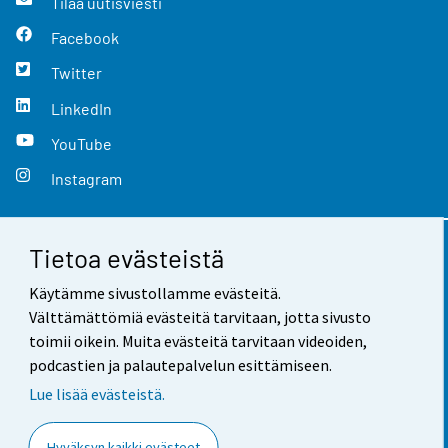
Tilaa uutisviesti
Facebook
Twitter
LinkedIn
YouTube
Instagram
Tietoa evästeistä
Yhteystiedot
Käytämme sivustollamme evästeitä.
Palaute
Välttämättömiä evästeitä tarvitaan, jotta sivusto
toimii oikein. Muita evästeitä tarvitaan videoiden,
Käyttöehdot
podcastien ja palautepalvelun esittämiseen.
Tietosuoja
Lue lisää evästeistä.
Saavutettavuus
Hyväksyn kaikki evästeet