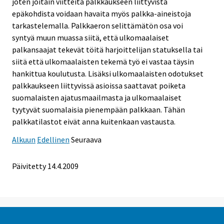
joten joitain viitteitä palkkaukseen liittyvistä
epäkohdista voidaan havaita myös palkka-aineistoja
tarkastelemalla. Palkkaeron selittämätön osa voi
syntyä muun muassa siitä, että ulkomaalaiset
palkansaajat tekevät töitä harjoittelijan statuksella tai
siitä että ulkomaalaisten tekemä työ ei vastaa täysin
hankittua koulutusta. Lisäksi ulkomaalaisten odotukset
palkkaukseen liittyvissä asioissa saattavat poiketa
suomalaisten ajatusmaailmasta ja ulkomaalaiset
tyytyvät suomalaisia pienempään palkkaan. Tähän
palkkatilastot eivät anna kuitenkaan vastausta.
Alkuun
Edellinen
Seuraava
Päivitetty
14.4.2009