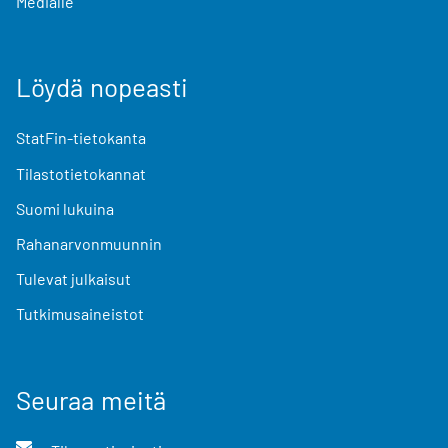
Medialle
Löydä nopeasti
StatFin-tietokanta
Tilastotietokannat
Suomi lukuina
Rahanarvonmuunnin
Tulevat julkaisut
Tutkimusaineistot
Seuraa meitä