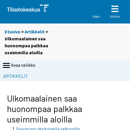
Valikko
Haku
Etusivu
>
Artikkelit
>
Ulkomaalainen saa
huonompaa palkkaa
useimmilla aloilla
Avaa valikko
ARTIKKELIT
Ulkomaalainen saa
huonompaa palkkaa
useimmilla aloilla
Suurin ero yksityisellä sektorilla