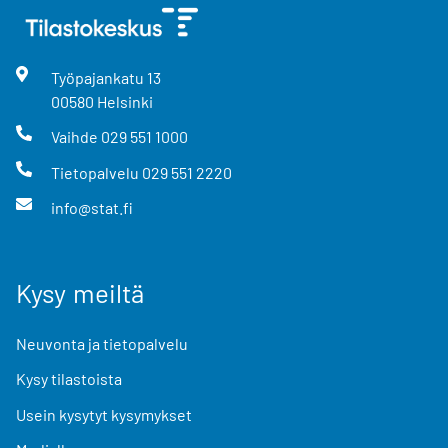
Työpajankatu
13
00580
Helsinki
Vaihde
029 551 1000
Tietopalvelu
029 551 2220
info@stat.fi
Kysy meiltä
Neuvonta ja tietopalvelu
Kysy tilastoista
Usein kysytyt kysymykset