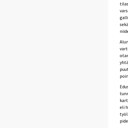
tila
vars
gall
sekä
niid
Alun
vart
ota
yhtä
puu
poim
Edus
tunn
kart
eli 
työl
pide