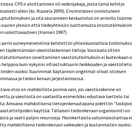
stoissa. CPS:n aloittaminen oli vedenjakaja, josta tämä kehitys
inaisesti alkoi (ks. Kuusela 2009). Ensimmäisen onnistuneen
uptutkimuksen ja sitä seuranneen keskustelun on arvioitu lisänn
 suuren yleisön että tiedeyhteisön luottamusta otostutkimuksiin
en uskottavuuteen (Hansen 1987).
 perin surveymenetelmä kehitettiin yhteiskunnallisia tutkimuksi
en täydentämään väestölaskennan tietoja. Vuosisata sitten
ntatutkimusten soveltaminen väestötutkimuksiin ei kuitenkaan o
 helppoa kuin nykyisin infrastruktuurin heikkouden ja väestötieto
tteiden vuoksi. Suurimmat käytännön ongelmat olivat otoksen
innassa ja tiedon keruun järjestämisessä.
tava otos on mahdollista poimia vain, jos väestörakenne on
ettu ja väestöstä on saatavilla esimerkiksi edustava luettelo tai
ta. Ainoana mahdollisena tietojenkeruutapana pidettiin "laskijoi
haastattelijoiden käyttöä. Tällaisen tiedonkeruun organisointi on
ästä ja vaatii paljon resursseja. Yksinkertaista satunnaisotantaa e
tty mahdollisena tiedonkeruun vaikeuden ja kustannusten vuoksi.