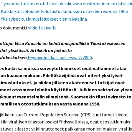
Työvoimatutkimus oli Tilastokeskuksen ensimmäinen otostutk
Kaikki kotitaloudet kulutustutkimuksen otokseen vuonna 1966
Yksityiset tutkimuslaitokset tienraivaajina
o dokumentti
yhdellä sivulla
oittaja: Vesa Kuusela on kehittämispäällikkö Tilastokeskuksen
olot-yksikössä. Artikkeli on julkaistu
astokeskuksen
Hyvinvointikatsauksessa 2/2009
.
es kaikissa maissa surveytutkimukset ovat vallanneet alaa
an kaavan mukaan. Edelläkävijöinä ovat olleet yksityiset
kimuslaitokset, ja niiden jälkeen akateemiset tutkijat ovat
aneet otosmenetelmän käyttöönsä. Julkinen sektori on ylee
ksunut menetelmän viimeisenä. Suomenkin tilastovirasto te
immäisen otostutkimuksen vasta vuonna 1958.
jälkeen kun Current Population Surveyn (CPS) tuottamat tiedot
tiin virallisen tilaston osaksi Yhdysvalloissa, ovat otostutkimuksi
stuvat tilastot vakiinnuttaneet paikkansa monien maiden virallis