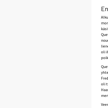
En
Alku
moni
käsi
Quet
nou
lien
oli 
poik
Que
yhte
Fred
oli 
Haas
mene
Vee