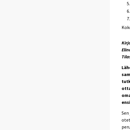
Kok
Kirj
Elin
Til
Läh
sam
tut
ott
oma
ens
Sen 
otet
peru