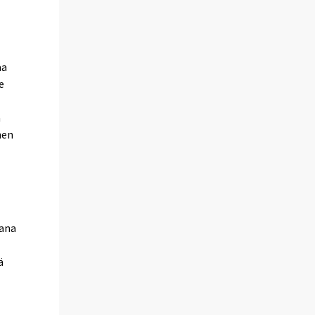
aa
e
a
nen
eana
ä