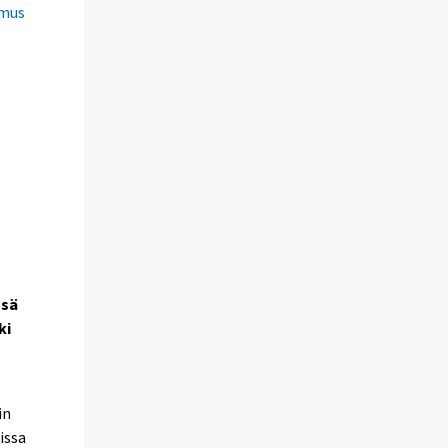
imus
nsä
ki
in
issa