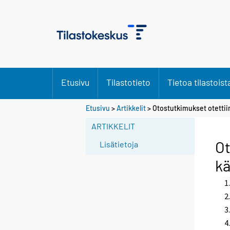
Etusivu
Tilastotieto
Tietoa tilastoist
Etusivu
>
Artikkelit
> Otostutkimukset otettiin 
ARTIKKELIT
Ot
Lisätietoja
kä