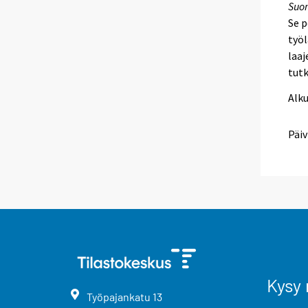
Suo
Se p
työl
laaj
tutk
Alk
Päiv
Kysy 
Työpajankatu
13