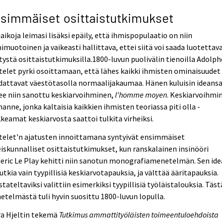
simmäiset osittaistutkimukset
aikoja leimasi lisäksi epäily, että ihmispopulaatio on niin
muotoinen ja vaikeasti hallittava, ettei siitä voi saada luotettav
tystä osittaistutkimuksilla.1800-luvun puolivälin tienoilla Adolph
elet pyrki osoittamaan, että lähes kaikki ihmisten ominaisuudet
dattavat väestötasolla normaalijakaumaa. Hänen kuluisin ideans
ee niin sanottu keskiarvoihminen,
l'homme moyen
. Keskiarvoihmi
ihanne, jonka kaltaisia kaikkien ihmisten teoriassa piti olla -
keamat keskiarvosta saattoi tulkita virheiksi.
telet'n ajatusten innoittamana syntyivät ensimmäiset
iskunnalliset osittaistutkimukset, kun ranskalainen insinööri
eric Le Play kehitti niin sanotun monografiamenetelmän. Sen id
tutkia vain tyypillisiä keskiarvotapauksia, ja välttää ääritapauksia.
tateltaviksi valittiin esimerkiksi tyypillisiä työläistalouksia. Täst
telmästä tuli hyvin suosittu 1800-luvun lopulla.
ra Hjeltin tekemä
Tutkimus ammattityöläisten toimeentuloehdoista