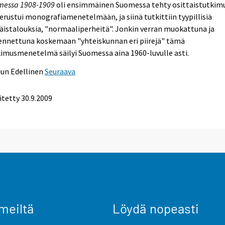
messa 1908-1909
oli ensimmäinen Suomessa tehty osittaistutkimu
erustui monografiamenetelmään, ja siinä tutkittiin tyypillisiä
äistalouksia, "normaaliperheitä". Jonkin verran muokattuna ja
ennettuna koskemaan "yhteiskunnan eri piirejä" tämä
imusmenetelmä säilyi Suomessa aina 1960-luvulle asti.
uun
Edellinen
Seuraava
itetty
30.9.2009
meiltä
Löydä nopeasti