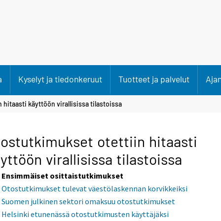
a
Kyselyt ja tiedonkeruut
Tuotteet ja palvelut
Aja
hitaasti käyttöön virallisissa tilastoissa
ostutkimukset otettiin hitaasti
yttöön virallisissa tilastoissa
Ensimmäiset osittaistutkimukset
Otostutkimukset tulevat väestölaskennan korvikkeiksi
Suomen julkinen sektori omaksuu otostutkimukset
Helsinki etunenässä otostutkimusten käyttäjäksi