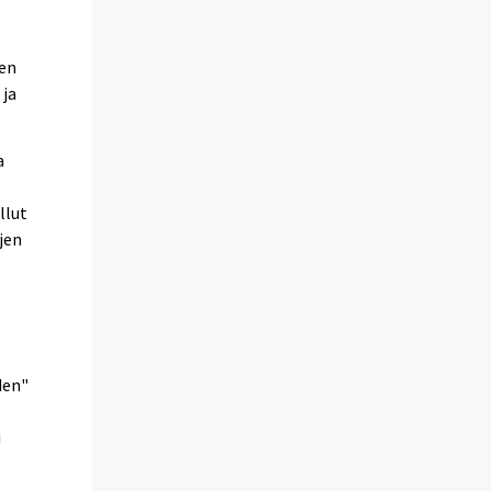
een
 ja
a
llut
jen
den"
i