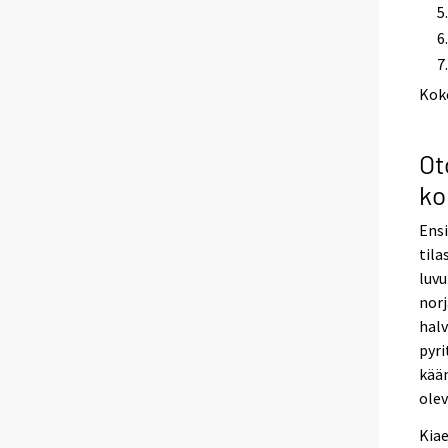
Kok
Ot
ko
Ens
tila
luvu
norj
hal
pyri
kään
olev
Kiae