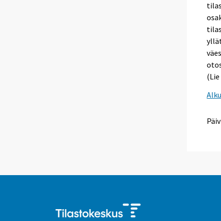
tila
osak
tila
yllä
väes
oto
(Lie
Alk
Päiv