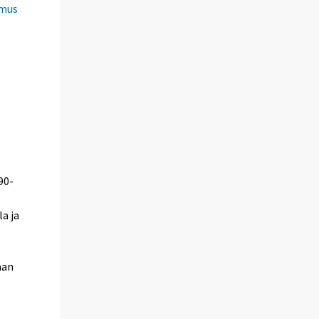
imus
90-
a ja
aan