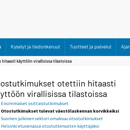
a
Kyselyt ja tiedonkeruut
Tuotteet ja palvelut
Aja
hitaasti käyttöön virallisissa tilastoissa
ostutkimukset otettiin hitaasti
yttöön virallisissa tilastoissa
Ensimmäiset osittaistutkimukset
Otostutkimukset tulevat väestölaskennan korvikkeiksi
Suomen julkinen sektori omaksuu otostutkimukset
Helsinki etunenässä otostutkimusten käyttäjäksi