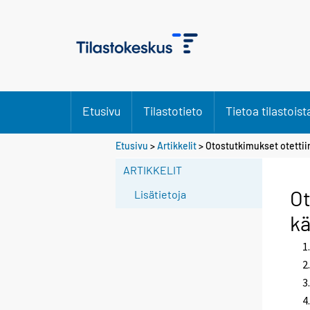
Etusivu
Tilastotieto
Tietoa tilastoist
Etusivu
>
Artikkelit
> Otostutkimukset otettiin 
ARTIKKELIT
Ot
Lisätietoja
kä