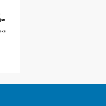
i
rjan
eksi