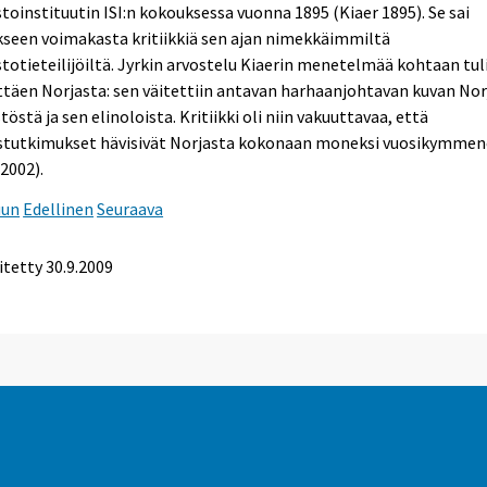
stoinstituutin ISI:n kokouksessa vuonna 1895 (Kiaer 1895). Se sai
seen voimakasta kritiikkiä sen ajan nimekkäimmiltä
stotieteilijöiltä. Jyrkin arvostelu Kiaerin menetelmää kohtaan tul
ttäen Norjasta: sen väitettiin antavan harhaanjohtavan kuvan No
töstä ja sen elinoloista. Kritiikki oli niin vakuuttavaa, että
stutkimukset hävisivät Norjasta kokonaan moneksi vuosikymmen
 2002).
uun
Edellinen
Seuraava
itetty
30.9.2009