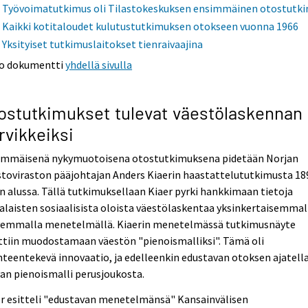
Työvoimatutkimus oli Tilastokeskuksen ensimmäinen otostutk
Kaikki kotitaloudet kulutustutkimuksen otokseen vuonna 1966
Yksityiset tutkimuslaitokset tienraivaajina
o dokumentti
yhdellä sivulla
ostutkimukset tulevat väestölaskennan
rvikkeiksi
immäisenä nykymuotoisena otostutkimuksena pidetään Norjan
stoviraston pääjohtajan Anders Kiaerin haastattelututkimusta 18
n alussa. Tällä tutkimuksellaan Kiaer pyrki hankkimaan tietoja
alaisten sosiaalisista oloista väestölaskentaa yksinkertaisemmall
vemmalla menetelmällä. Kiaerin menetelmässä tutkimusnäyte
ttiin muodostamaan väestön "pienoismalliksi". Tämä oli
teentekevä innovaatio, ja edelleenkin edustavan otoksen ajatell
an pienoismalli perusjoukosta.
r esitteli "edustavan menetelmänsä" Kansainvälisen