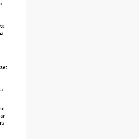
a -
tta
aa
set.
aa
vät
van
tä"