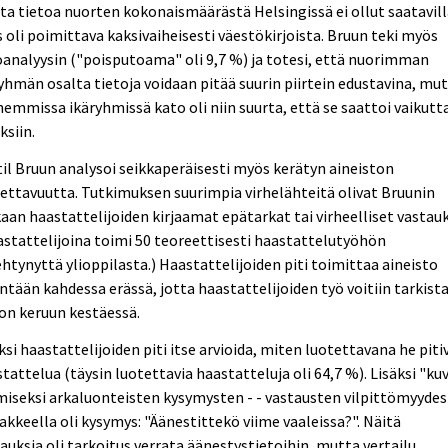
a tietoa nuorten kokonaismäärästä Helsingissä ei ollut saatavill
 oli poimittava kaksivaiheisesti väestökirjoista. Bruun teki myös
analyysin ("poisputoama" oli 9,7 %) ja totesi, että nuorimman
yhmän osalta tietoja voidaan pitää suurin piirtein edustavina, mu
emmissa ikäryhmissä kato oli niin suurta, että se saattoi vaikutt
ksiin.
il Bruun analysoi seikkaperäisesti myös kerätyn aineiston
ettavuutta. Tutkimuksen suurimpia virhelähteitä olivat Bruunin
an haastattelijoiden kirjaamat epätarkat tai virheelliset vastauk
stattelijoina toimi 50 teoreettisesti haastattelutyöhön
htynyttä ylioppilasta.) Haastattelijoiden piti toimittaa aineisto
ntään kahdessa erässä, jotta haastattelijoiden työ voitiin tarkist
on keruun kestäessä.
ksi haastattelijoiden piti itse arvioida, miten luotettavana he piti
tattelua (täysin luotettavia haastatteluja oli 64,7 %). Lisäksi "ku
iseksi arkaluonteisten kysymysten - - vastausten vilpittömyydes
kkeella oli kysymys: "Äänestittekö viime vaaleissa?". Näitä
auksia oli tarkoitus verrata äänestystietoihin, mutta vertailu