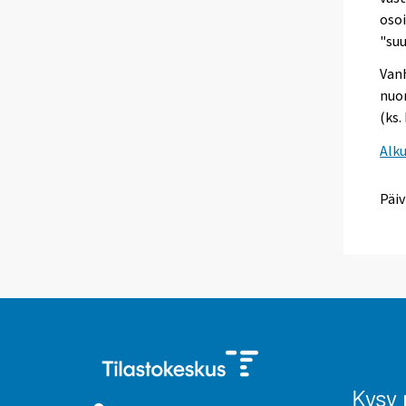
osoi
"suu
Van
nuor
(ks.
Alk
Päiv
Kysy 