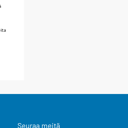
ä
eita
Seuraa meitä