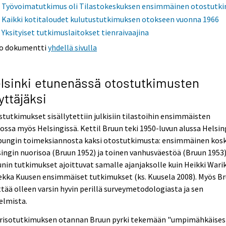
Työvoimatutkimus oli Tilastokeskuksen ensimmäinen otostutk
Kaikki kotitaloudet kulutustutkimuksen otokseen vuonna 1966
Yksityiset tutkimuslaitokset tienraivaajina
o dokumentti
yhdellä sivulla
lsinki etunenässä otostutkimusten
yttäjäksi
tutkimukset sisällytettiin julkisiin tilastoihin ensimmäisten
ossa myös Helsingissä. Kettil Bruun teki 1950-luvun alussa Helsin
pungin toimeksiannosta kaksi otostutkimusta: ensimmäinen kosk
ingin nuorisoa (Bruun 1952) ja toinen vanhusväestöä (Bruun 1953)
nin tutkimukset ajoittuvat samalle ajanjaksolle kuin Heikki Wari
ekka Kuusen ensimmäiset tutkimukset (ks. Kuusela 2008). Myös B
tää olleen varsin hyvin perillä surveymetodologiasta ja sen
elmista.
risotutkimuksen otannan Bruun pyrki tekemään "umpimähkäisest