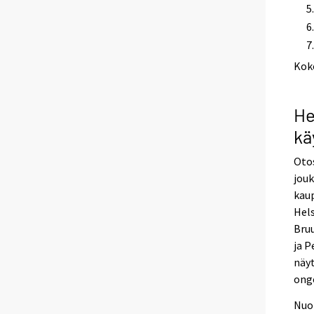
Kok
He
kä
Otos
jouk
kau
Hels
Bruu
ja P
näyt
ong
Nuo