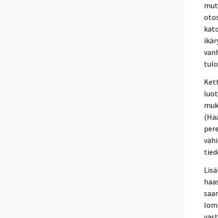
mutt
otos
kato
ikär
vanh
tulo
Kett
luot
muka
(Haa
pere
vähi
tied
Lisä
haas
saam
loma
vast