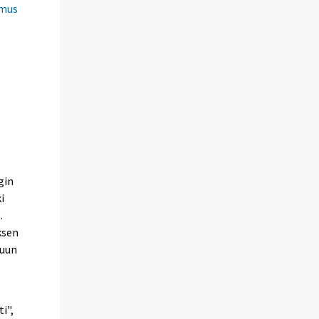
imus
gin
i
.
ksen
ruun
i",