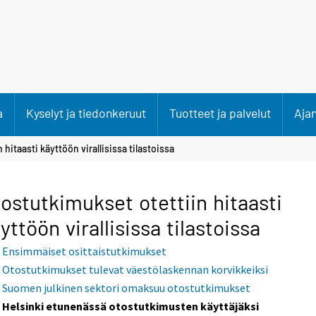
a
Kyselyt ja tiedonkeruut
Tuotteet ja palvelut
Aja
hitaasti käyttöön virallisissa tilastoissa
ostutkimukset otettiin hitaasti
yttöön virallisissa tilastoissa
Ensimmäiset osittaistutkimukset
Otostutkimukset tulevat väestölaskennan korvikkeiksi
Suomen julkinen sektori omaksuu otostutkimukset
Helsinki etunenässä otostutkimusten käyttäjäksi