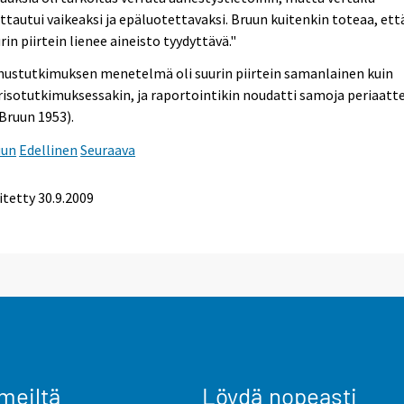
ttautui vaikeaksi ja epäluotettavaksi. Bruun kuitenkin toteaa, ett
rin piirtein lienee aineisto tyydyttävä."
hustutkimuksen menetelmä oli suurin piirtein samanlainen kuin
isotutkimuksessakin, ja raportointikin noudatti samoja periaatt
 Bruun 1953).
uun
Edellinen
Seuraava
itetty
30.9.2009
meiltä
Löydä nopeasti