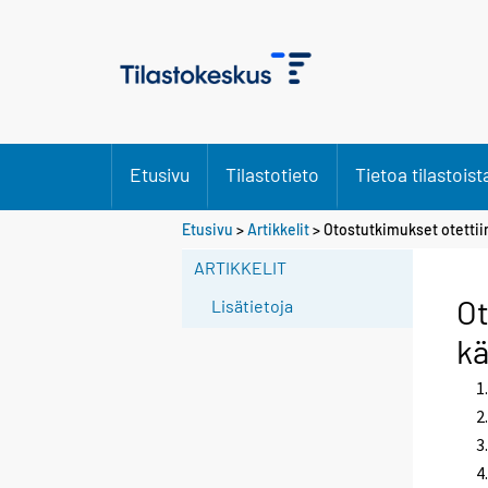
Etusivu
Tilastotieto
Tietoa tilastoist
Etusivu
>
Artikkelit
> Otostutkimukset otettiin 
ARTIKKELIT
Ot
Lisätietoja
kä