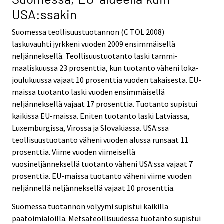
USA:ssakin
Suomessa teollisuustuotannon (C TOL 2008)
laskuvauhti jyrkkeni vuoden 2009 ensimmäisellä
neljänneksellä. Teollisuustuotanto laski tammi-
maaliskuussa 23 prosenttia, kun tuotanto väheni loka-
joulukuussa vajaat 10 prosenttia vuoden takaisesta. EU-
maissa tuotanto laski vuoden ensimmäisellä
neljänneksellä vajaat 17 prosenttia. Tuotanto supistui
kaikissa EU-maissa. Eniten tuotanto laski Latviassa,
Luxemburgissa, Virossa ja Slovakiassa. USA:ssa
teollisuustuotanto väheni vuoden alussa runsaat 11
prosenttia. Viime vuoden viimeisellä
vuosineljänneksellä tuotanto väheni USA:ssa vajaat 7
prosenttia. EU-maissa tuotanto väheni viime vuoden
neljännellä neljänneksellä vajaat 10 prosenttia.
Suomessa tuotannon volyymi supistui kaikilla
päätoimialoilla. Metsäteollisuudessa tuotanto supistui