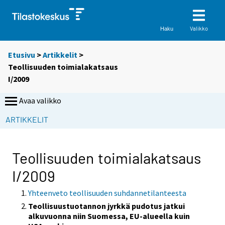
Valikko
Haku
Etusivu
>
Artikkelit
>
Teollisuuden toimialakatsaus
I/2009
Avaa valikko
ARTIKKELIT
Teollisuuden toimialakatsaus
I/2009
Yhteenveto teollisuuden suhdannetilanteesta
Teollisuustuotannon jyrkkä pudotus jatkui
alkuvuonna niin Suomessa, EU-alueella kuin