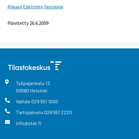
Alkuun
Edellinen
Seuraava
Päivitetty
26.6.2009
Työpajankatu
13
00580
Helsinki
Vaihde
029 551 1000
Tietopalvelu
029 551 2220
info@stat.fi