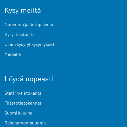
Kysy meiltä
Neuvonta ja tietopalvelu
Kysy tilastoista
Usein kysytyt kysymykset
Medialle
Löydä nopeasti
StatFin-tietokanta
Tilastotietokannat
Suomi lukuina
Rahanarvonmuunnin