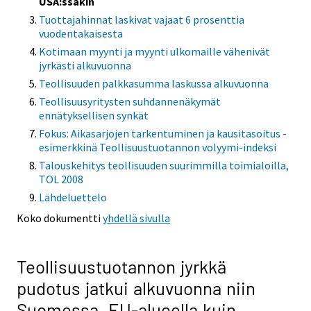
USA:ssakin
Tuottajahinnat laskivat vajaat 6 prosenttia
vuodentakaisesta
Kotimaan myynti ja myynti ulkomaille vähenivät
jyrkästi alkuvuonna
Teollisuuden palkkasumma laskussa alkuvuonna
Teollisuusyritysten suhdannenäkymät
ennätyksellisen synkät
Fokus: Aikasarjojen tarkentuminen ja kausitasoitus -
esimerkkinä Teollisuustuotannon volyymi-indeksi
Talouskehitys teollisuuden suurimmilla toimialoilla,
TOL 2008
Lähdeluettelo
Koko dokumentti
yhdellä sivulla
Teollisuustuotannon jyrkkä
pudotus jatkui alkuvuonna niin
Suomessa, EU-alueella kuin