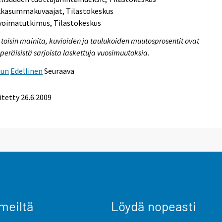
kkasummakuvaajat, Tilastokeskus
voimatutkimus, Tilastokeskus
i toisin mainita, kuvioiden ja taulukoiden muutosprosentit ovat
peräisistä sarjoista laskettuja vuosimuutoksia.
uun
Edellinen
Seuraava
itetty
26.6.2009
meiltä
Löydä nopeasti