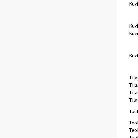
Kuvi
Til
Til
Kuvi
Kuvi
Til
Til
Kuvi
Til
Eli
Tila
Tila
Tila
Tila
Taul
Teol
Teol
Teol