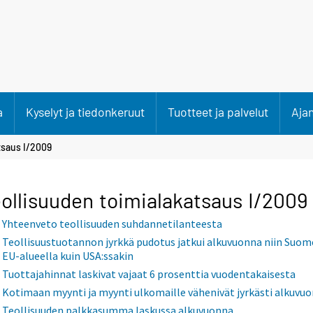
a
Kyselyt ja tiedonkeruut
Tuotteet ja palvelut
Aja
tsaus I/2009
ollisuuden toimialakatsaus I/2009
Yhteenveto teollisuuden suhdannetilanteesta
Teollisuustuotannon jyrkkä pudotus jatkui alkuvuonna niin Suom
EU-alueella kuin USA:ssakin
Tuottajahinnat laskivat vajaat 6 prosenttia vuodentakaisesta
Kotimaan myynti ja myynti ulkomaille vähenivät jyrkästi alkuvu
Teollisuuden palkkasumma laskussa alkuvuonna