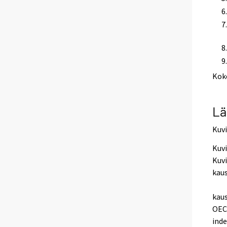
Kok
Lä
Kuv
Kuvi
Kuvi
kaus
Eur
kaus
OECD
inde