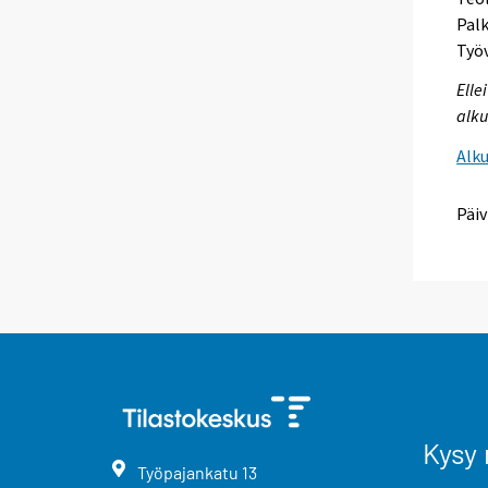
Pal
Työ
Elle
alku
Alk
Päiv
Kysy 
Työpajankatu
13