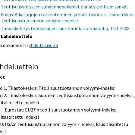
Teollisuusyritysten suhdannenäkymät ennätyksellisen synkät
Fokus: Aikasarjojen tarkentuminen ja kausitasoitus - esimerkkinä
Teollisuustuotannon volyymi-indeksi
Talouskehitys teollisuuden suurimmilla toimialoilla, TOL 2008
Lähdeluettelo
o dokumentti
yhdellä sivulla
hdeluettelo
iot
o 1. Tilastokeskus: Teollisuustuotannon volyymi-indeksi
o 2. Tilastokeskus: Suomen teollisuustuotannon volyymi-indeksi,
itasoitettu indeksi
ostat: EU27:n teollisuustuotannon volyymi-indeksi,
itasoitettu indeksi
: USA:n teollisuustuotannon volyymi-indeksi, kausitasoitettu
ksi