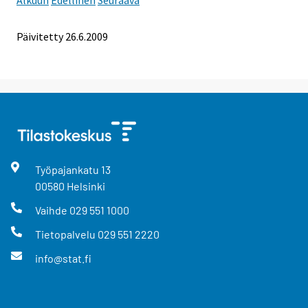
Päivitetty
26.6.2009
Työpajankatu
13
00580
Helsinki
Vaihde
029 551 1000
Tietopalvelu
029 551 2220
info@stat.fi