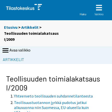
Valikko
Haku
Etusivu
>
Artikkelit
>
Teollisuuden toimialakatsaus
I/2009
Avaa valikko
ARTIKKELIT
Teollisuuden toimialakatsaus
I/2009
Yhteenveto teollisuuden suhdannetilanteesta
Teollisuustuotannon jyrkkä pudotus jatkui
alkuvuonna niin Suomessa, EU-alueella kuin