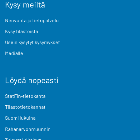
Kysy meiltä
Neuvonta ja tietopalvelu
Kysy tilastoista
Usein kysytyt kysymykset
Medialle
Löydä nopeasti
StatFin-tietokanta
Tilastotietokannat
Suomi lukuina
Rahanarvonmuunnin
Tulevat julkaisut