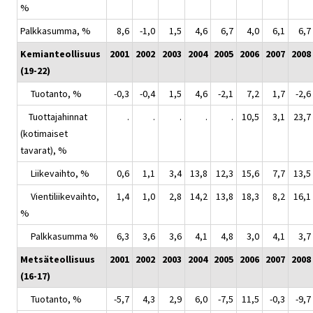
%
Palkkasumma, %
8,6
-1,0
1,5
4,6
6,7
4,0
6,1
6,7
Kemianteollisuus
2001
2002
2003
2004
2005
2006
2007
2008
(19-22)
Tuotanto, %
-0,3
-0,4
1,5
4,6
-2,1
7,2
1,7
-2,6
Tuottajahinnat
.
.
.
.
.
10,5
3,1
23,7
(kotimaiset
tavarat), %
Liikevaihto, %
0,6
1,1
3,4
13,8
12,3
15,6
7,7
13,5
Vientiliikevaihto,
1,4
1,0
2,8
14,2
13,8
18,3
8,2
16,1
%
Palkkasumma %
6,3
3,6
3,6
4,1
4,8
3,0
4,1
3,7
Metsäteollisuus
2001
2002
2003
2004
2005
2006
2007
2008
(16-17)
Tuotanto, %
-5,7
4,3
2,9
6,0
-7,5
11,5
-0,3
-9,7