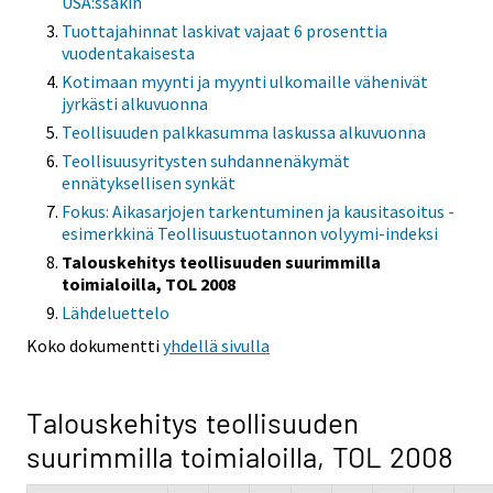
USA:ssakin
Tuottajahinnat laskivat vajaat 6 prosenttia
vuodentakaisesta
Kotimaan myynti ja myynti ulkomaille vähenivät
jyrkästi alkuvuonna
Teollisuuden palkkasumma laskussa alkuvuonna
Teollisuusyritysten suhdannenäkymät
ennätyksellisen synkät
Fokus: Aikasarjojen tarkentuminen ja kausitasoitus -
esimerkkinä Teollisuustuotannon volyymi-indeksi
Talouskehitys teollisuuden suurimmilla
toimialoilla, TOL 2008
Lähdeluettelo
Koko dokumentti
yhdellä sivulla
Talouskehitys teollisuuden
suurimmilla toimialoilla, TOL 2008