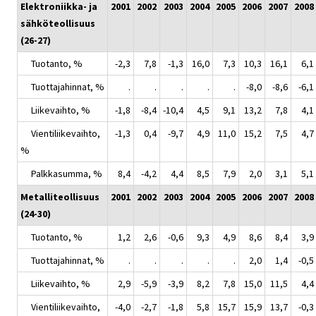
Elektroniikka- ja
2001
2002
2003
2004
2005
2006
2007
2008
sähköteollisuus
(26-27)
Tuotanto, %
-2,3
7,8
-1,3
16,0
7,3
10,3
16,1
6,1
Tuottajahinnat, %
.
.
.
.
.
-8,0
-8,6
-6,1
Liikevaihto, %
-1,8
-8,4
-10,4
4,5
9,1
13,2
7,8
4,1
Vientiliikevaihto,
-1,3
0,4
-9,7
4,9
11,0
15,2
7,5
4,7
%
Palkkasumma, %
8,4
-4,2
4,4
8,5
7,9
2,0
3,1
5,1
Metalliteollisuus
2001
2002
2003
2004
2005
2006
2007
2008
(24-30)
Tuotanto, %
1,2
2,6
-0,6
9,3
4,9
8,6
8,4
3,9
Tuottajahinnat, %
.
.
.
.
.
2,0
1,4
-0,5
Liikevaihto, %
2,9
-5,9
-3,9
8,2
7,8
15,0
11,5
4,4
Vientiliikevaihto,
-4,0
-2,7
-1,8
5,8
15,7
15,9
13,7
-0,3