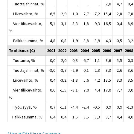
Tuottajahinnat, %
.
.
.
.
.
2,0
4,7
0,4
Liikevaihto, %
-6,5
-2,9
-1,0
2,7
-7,2
15,4
2,8
-7,8
Vientiliikevaihto,
-5,1
-3,1
-3,3
1,8
-9,3
16,5
-0,4
-8,9
%
Palkkasumma, %
4,8
0,8
1,9
3,8
-3,9
4,3
-0,5
-3,2
Teollisuus (C)
2001
2002
2003
2004
2005
2006
2007
2008
Tuotanto, %
0,0
2,0
0,3
6,7
1,1
8,6
5,5
0,3
Tuottajahinnat, %
-3,0
-3,7
-2,9
0,1
2,3
3,3
2,6
3,6
Liikevaihto, %
0,4
-3,2
-1,8
5,6
4,2
13,5
8,3
3,5
Vientiliikevaihto,
0,6
-1,5
-3,1
7,0
4,4
17,0
7,7
3,0
%
Työllisyys, %
0,7
-1,1
-4,4
-2,4
-9,5
0,9
0,9
-1,3
Palkkasumma, %
6,4
0,4
1,5
3,5
3,3
3,7
4,4
4,0
Alkuun
Edellinen
Seuraava