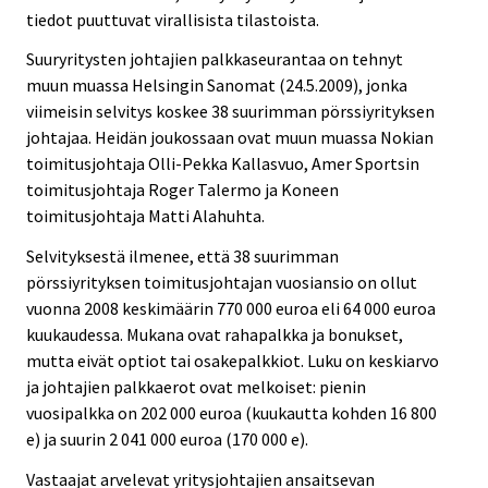
tiedot puuttuvat virallisista tilastoista.
Suuryritysten johtajien palkkaseurantaa on tehnyt
muun muassa Helsingin Sanomat (24.5.2009), jonka
viimeisin selvitys koskee 38 suurimman pörssiyrityksen
johtajaa. Heidän joukossaan ovat muun muassa Nokian
toimitusjohtaja Olli-Pekka Kallasvuo, Amer Sportsin
toimitusjohtaja Roger Talermo ja Koneen
toimitusjohtaja Matti Alahuhta.
Selvityksestä ilmenee, että 38 suurimman
pörssiyrityksen toimitusjohtajan vuosiansio on ollut
vuonna 2008 keskimäärin 770 000 euroa eli 64 000 euroa
kuukaudessa. Mukana ovat rahapalkka ja bonukset,
mutta eivät optiot tai osakepalkkiot. Luku on keskiarvo
ja johtajien palkkaerot ovat melkoiset: pienin
vuosipalkka on 202 000 euroa (kuukautta kohden 16 800
e) ja suurin 2 041 000 euroa (170 000 e).
Vastaajat arvelevat yritysjohtajien ansaitsevan