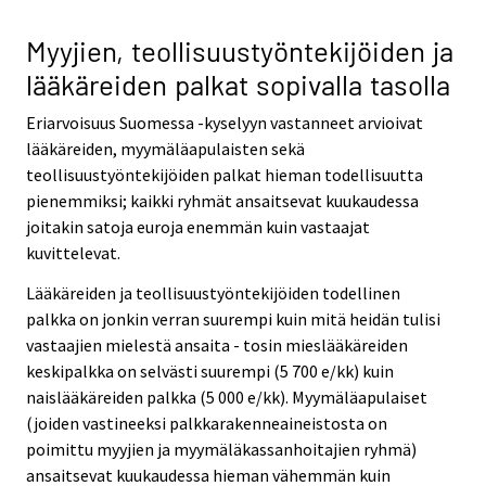
Myyjien, teollisuustyöntekijöiden ja
lääkäreiden palkat sopivalla tasolla
Eriarvoisuus Suomessa -kyselyyn vastanneet arvioivat
lääkäreiden, myymäläapulaisten sekä
teollisuustyöntekijöiden palkat hieman todellisuutta
pienemmiksi; kaikki ryhmät ansaitsevat kuukaudessa
joitakin satoja euroja enemmän kuin vastaajat
kuvittelevat.
Lääkäreiden ja teollisuustyöntekijöiden todellinen
palkka on jonkin verran suurempi kuin mitä heidän tulisi
vastaajien mielestä ansaita - tosin mieslääkäreiden
keskipalkka on selvästi suurempi (5 700 e/kk) kuin
naislääkäreiden palkka (5 000 e/kk). Myymäläapulaiset
(joiden vastineeksi palkkarakenneaineistosta on
poimittu myyjien ja myymäläkassanhoitajien ryhmä)
ansaitsevat kuukaudessa hieman vähemmän kuin