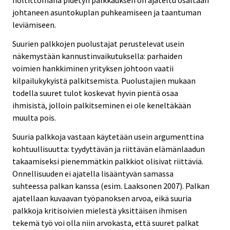
holtittomana pidetyn palkkauksen on ajateltu osaltaan
johtaneen asuntokuplan puhkeamiseen ja taantuman
leviämiseen.
Suurien palkkojen puolustajat perustelevat usein
näkemystään kannustinvaikutuksella: parhaiden
voimien hankkiminen yrityksen johtoon vaatii
kilpailukykyistä palkitsemista. Puolustajien mukaan
todella suuret tulot koskevat hyvin pientä osaa
ihmisistä, jolloin palkitseminen ei ole keneltäkään
muulta pois.
Suuria palkkoja vastaan käytetään usein argumenttina
kohtuullisuutta: tyydyttävän ja riittävän elämänlaadun
takaamiseksi pienemmätkin palkkiot olisivat riittäviä.
Onnellisuuden ei ajatella lisääntyvän samassa
suhteessa palkan kanssa (esim. Laaksonen 2007). Palkan
ajatellaan kuvaavan työpanoksen arvoa, eikä suuria
palkkoja kritisoivien mielestä yksittäisen ihmisen
tekemä työ voi olla niin arvokasta, että suuret palkat