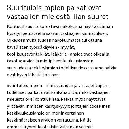
Suurituloisimpien palkat ovat
vastaajien mielestä liian suuret
Kohtuullisuutta korostava näkökulma näyttää tämän
kyselyn perusteella saavan vastaajien kannatuksen.
Oikeudenmukaisuuden näkökulmasta tulkittuna
tavallisten työssäkäyvien - myyjät,
teollisuustyöntekijät, lääkärit - ansiot ovat oikealla
tasolla: arviot ja mielipiteet kuukausiansion
suuruudesta sekä ryhmien todellisuudessa saama palkka
ovat hyvin lähellä toisiaan.
Suurituloisimpien - ministereiden ja yritysjohtajien -
todelliset palkat ovat kaukana siitä, mikä vastaajien
mielestä olisi kohtuullista. Palkat myös näyttävät
ylittävän ihmisten käsityskyvyn: johtajien todellinen
keskikuukausiansio on moninkertainen
keskimääräiseen arvioon verrattuna. Näille
ammattiryhmille oltaisiin kuitenkin valmiit