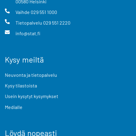
00580
Helsinki
Vaihde
029 551 1000
Tietopalvelu
029 551 2220
info@stat.fi
Kysy meiltä
Neuvonta ja tietopalvelu
Kysy tilastoista
Usein kysytyt kysymykset
Medialle
Löydä nopeasti