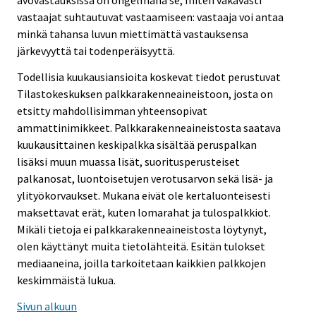
vastaajat suhtautuvat vastaamiseen: vastaaja voi antaa
minkä tahansa luvun miettimättä vastauksensa
järkevyyttä tai todenperäisyyttä.
Todellisia kuukausiansioita koskevat tiedot perustuvat
Tilastokeskuksen palkkarakenneaineistoon, josta on
etsitty mahdollisimman yhteensopivat
ammattinimikkeet. Palkkarakenneaineistosta saatava
kuukausittainen keskipalkka sisältää peruspalkan
lisäksi muun muassa lisät, suoritusperusteiset
palkanosat, luontoisetujen verotusarvon sekä lisä- ja
ylityökorvaukset. Mukana eivät ole kertaluonteisesti
maksettavat erät, kuten lomarahat ja tulospalkkiot.
Mikäli tietoja ei palkkarakenneaineistosta löytynyt,
olen käyttänyt muita tietolähteitä. Esitän tulokset
mediaaneina, joilla tarkoitetaan kaikkien palkkojen
keskimmäistä lukua.
Sivun alkuun