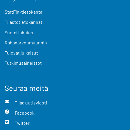
StatFin-tietokanta
Tilastotietokannat
Suomi lukuina
Rahanarvonmuunnin
Tulevat julkaisut
Tutkimusaineistot
Seuraa meitä
Tilaa uutisviesti
Facebook
Twitter