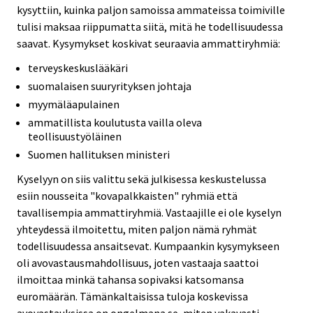
kysyttiin, kuinka paljon samoissa ammateissa toimiville
tulisi maksaa riippumatta siitä, mitä he todellisuudessa
saavat. Kysymykset koskivat seuraavia ammattiryhmiä:
terveyskeskuslääkäri
suomalaisen suuryrityksen johtaja
myymäläapulainen
ammatillista koulutusta vailla oleva
teollisuustyöläinen
Suomen hallituksen ministeri
Kyselyyn on siis valittu sekä julkisessa keskustelussa
esiin nousseita "kovapalkkaisten" ryhmiä että
tavallisempia ammattiryhmiä. Vastaajille ei ole kyselyn
yhteydessä ilmoitettu, miten paljon nämä ryhmät
todellisuudessa ansaitsevat. Kumpaankin kysymykseen
oli avovastausmahdollisuus, joten vastaaja saattoi
ilmoittaa minkä tahansa sopivaksi katsomansa
euromäärän. Tämänkaltaisissa tuloja koskevissa
avovastauksissa on ongelmana se, miten vakavasti