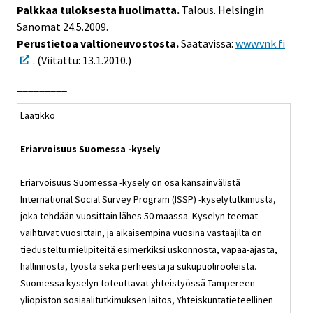
Palkkaa tuloksesta huolimatta.
Talous. Helsingin
Sanomat 24.5.2009.
Perustietoa valtioneuvostosta.
Saatavissa:
www.vnk.fi
. (Viitattu: 13.1.2010.)
_________
Laatikko
Eriarvoisuus Suomessa -kysely
Eriarvoisuus Suomessa -kysely on osa kansainvälistä
International Social Survey Program (ISSP) -kyselytutkimusta,
joka tehdään vuosittain lähes 50 maassa. Kyselyn teemat
vaihtuvat vuosittain, ja aikaisempina vuosina vastaajilta on
tiedusteltu mielipiteitä esimerkiksi uskonnosta, vapaa-ajasta,
hallinnosta, työstä sekä perheestä ja sukupuolirooleista.
Suomessa kyselyn toteuttavat yhteistyössä Tampereen
yliopiston sosiaalitutkimuksen laitos, Yhteiskuntatieteellinen