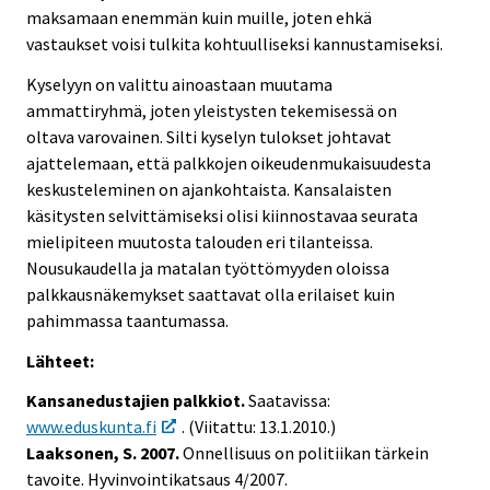
maksamaan enemmän kuin muille, joten ehkä
vastaukset voisi tulkita kohtuulliseksi kannustamiseksi.
Kyselyyn on valittu ainoastaan muutama
ammattiryhmä, joten yleistysten tekemisessä on
oltava varovainen. Silti kyselyn tulokset johtavat
ajattelemaan, että palkkojen oikeudenmukaisuudesta
keskusteleminen on ajankohtaista. Kansalaisten
käsitysten selvittämiseksi olisi kiinnostavaa seurata
mielipiteen muutosta talouden eri tilanteissa.
Nousukaudella ja matalan työttömyyden oloissa
palkkausnäkemykset saattavat olla erilaiset kuin
pahimmassa taantumassa.
Lähteet:
Kansanedustajien palkkiot.
Saatavissa:
www.eduskunta.fi
. (Viitattu: 13.1.2010.)
Laaksonen, S. 2007.
Onnellisuus on politiikan tärkein
tavoite. Hyvinvointikatsaus 4/2007.