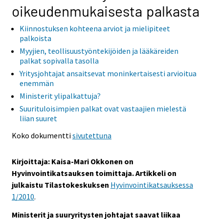
oikeudenmukaisesta palkasta
o
o
i
i
Kiinnostuksen kohteena arviot ja mielipiteet
s
s
palkoista
e
e
Myyjien, teollisuustyöntekijöiden ja lääkäreiden
e
e
palkat sopivalla tasolla
n
n
Yritysjohtajat ansaitsevat moninkertaisesti arvioitua
p
p
enemmän
a
a
Ministerit ylipalkattuja?
l
l
Suurituloisimpien palkat ovat vastaajien mielestä
v
v
liian suuret
e
e
Koko dokumentti
sivutettuna
l
l
u
u
Kirjoittaja: Kaisa-Mari Okkonen on
u
u
Hyvinvointikatsauksen toimittaja. Artikkeli on
n
n
julkaistu Tilastokeskuksen
Hyvinvointikatsauksessa
.
.
1/2010
.
Ministerit ja suuryritysten johtajat saavat liikaa