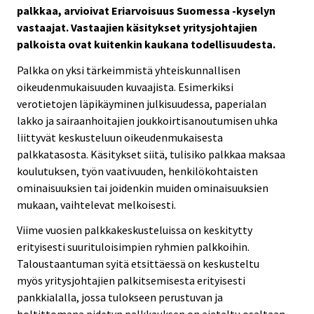
palkkaa, arvioivat Eriarvoisuus Suomessa -kyselyn
vastaajat. Vastaajien käsitykset yritysjohtajien
palkoista ovat kuitenkin kaukana todellisuudesta.
Palkka on yksi tärkeimmistä yhteiskunnallisen
oikeudenmukaisuuden kuvaajista. Esimerkiksi
verotietojen läpikäyminen julkisuudessa, paperialan
lakko ja sairaanhoitajien joukkoirtisanoutumisen uhka
liittyvät keskusteluun oikeudenmukaisesta
palkkatasosta. Käsitykset siitä, tulisiko palkkaa maksaa
koulutuksen, työn vaativuuden, henkilökohtaisten
ominaisuuksien tai joidenkin muiden ominaisuuksien
mukaan, vaihtelevat melkoisesti.
Viime vuosien palkkakeskusteluissa on keskitytty
erityisesti suurituloisimpien ryhmien palkkoihin.
Taloustaantuman syitä etsittäessä on keskusteltu
myös yritysjohtajien palkitsemisesta erityisesti
pankkialalla, jossa tulokseen perustuvan ja