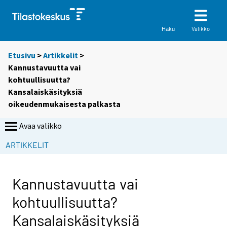
Valikko
Haku
Etusivu
>
Artikkelit
>
Kannustavuutta vai
kohtuullisuutta?
Kansalaiskäsityksiä
oikeudenmukaisesta palkasta
Avaa valikko
S
S
ARTIKKELIT
i
i
i
i
r
r
Kannustavuutta vai
r
r
kohtuullisuutta?
y
y
t
t
Kansalaiskäsityksiä
t
t