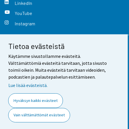
LinkedIn
YouTube
Instagram
Tietoa evästeistä
Yhteystiedot
Käytämme sivustollamme evästeitä.
Palaute
Välttämättömiä evästeitä tarvitaan, jotta sivusto
toimii oikein. Muita evästeitä tarvitaan videoiden,
Käyttöehdot
podcastien ja palautepalvelun esittämiseen.
Tietosuoja
Lue lisää evästeistä.
Saavutettavuus
Hyväksyn kaikki evästeet
Tietoa sivustosta
Vain välttämättömät evästeet
Evästeasetukset