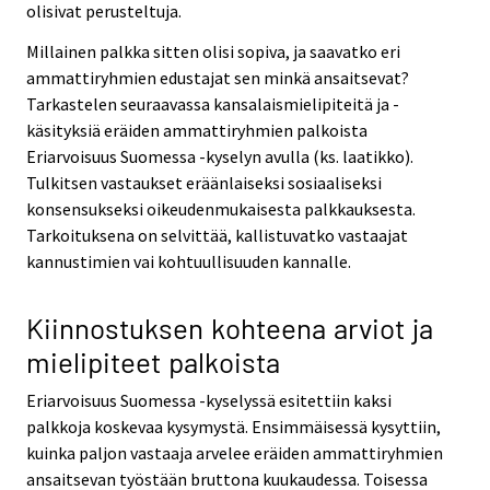
olisivat perusteltuja.
Millainen palkka sitten olisi sopiva, ja saavatko eri
ammattiryhmien edustajat sen minkä ansaitsevat?
Tarkastelen seuraavassa kansalaismielipiteitä ja -
käsityksiä eräiden ammattiryhmien palkoista
Eriarvoisuus Suomessa -kyselyn avulla (ks. laatikko).
Tulkitsen vastaukset eräänlaiseksi sosiaaliseksi
konsensukseksi oikeudenmukaisesta palkkauksesta.
Tarkoituksena on selvittää, kallistuvatko vastaajat
kannustimien vai kohtuullisuuden kannalle.
Kiinnostuksen kohteena arviot ja
mielipiteet palkoista
Eriarvoisuus Suomessa -kyselyssä esitettiin kaksi
palkkoja koskevaa kysymystä. Ensimmäisessä kysyttiin,
kuinka paljon vastaaja arvelee eräiden ammattiryhmien
ansaitsevan työstään bruttona kuukaudessa. Toisessa