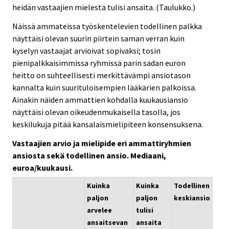
heidän vastaajien mielestä tulisi ansaita. (Taulukko.)
Näissä ammateissa työskentelevien todellinen palkka
näyttäisi olevan suurin piirtein saman verran kuin
kyselyn vastaajat arvioivat sopivaksi; tosin
pienipalkkaisimmissa ryhmissä parin sadan euron
heitto on suhteellisesti merkittävämpi ansiotason
kannalta kuin suurituloisempien lääkärien palkoissa.
Ainakin näiden ammattien kohdalla kuukausiansio
näyttäisi olevan oikeudenmukaisella tasolla, jos
keskilukuja pitää kansalaismielipiteen konsensuksena.
Vastaajien arvio ja mielipide eri ammattiryhmien
ansiosta sekä todellinen ansio. Mediaani,
euroa/kuukausi.
Kuinka
Kuinka
Todellinen
paljon
paljon
keskiansio
arvelee
tulisi
ansaitsevan
ansaita