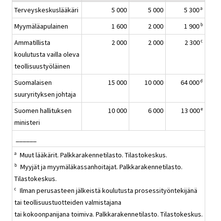
Terveyskeskuslääkäri
5 000
5 000
5 300
a
Myymäläapulainen
1 600
2 000
1 900
b
Ammatillista
2 000
2 000
2 300
c
koulutusta vailla oleva
teollisuustyöläinen
Suomalaisen
15 000
10 000
64 000
d
suuryrityksen johtaja
Suomen hallituksen
10 000
6 000
13 000
e
ministeri
______
Muut lääkärit. Palkkarakennetilasto. Tilastokeskus.
a
Myyjät ja myymäläkassanhoitajat. Palkkarakennetilasto.
b
Tilastokeskus.
Ilman perusasteen jälkeistä koulutusta prosessityöntekijänä
c
tai teollisuustuotteiden valmistajana
tai kokoonpanijana toimiva. Palkkarakennetilasto. Tilastokeskus.