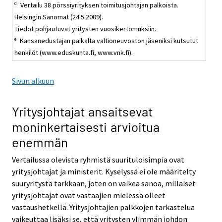
Vertailu 38 pörssiyrityksen toimitusjohtajan palkoista.
d
Helsingin Sanomat (24.5.2009).
Tiedot pohjautuvat yritysten vuosikertomuksiin.
Kansanedustajan paikalta valtioneuvoston jäseniksi kutsutut
e
henkilöt (www.eduskunta.fi, www.vnk.fi).
Sivun alkuun
Yritysjohtajat ansaitsevat
moninkertaisesti arvioitua
enemmän
Vertailussa olevista ryhmistä suurituloisimpia ovat
yritysjohtajat ja ministerit. Kyselyssä ei ole määritelty
suuryritystä tarkkaan, joten on vaikea sanoa, millaiset
yritysjohtajat ovat vastaajien mielessä olleet
vastaushetkellä. Yritysjohtajien palkkojen tarkastelua
vaikeuttaa lisäksi se, että yritysten ylimmän johdon