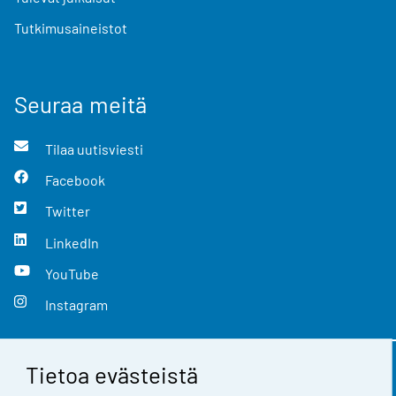
Tutkimusaineistot
Seuraa meitä
Tilaa uutisviesti
Facebook
Twitter
LinkedIn
YouTube
Instagram
Tietoa evästeistä
Yhteystiedot