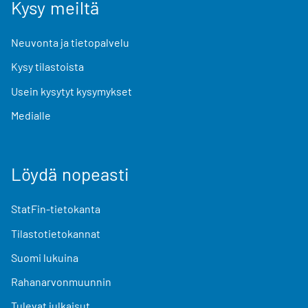
Kysy meiltä
Neuvonta ja tietopalvelu
Kysy tilastoista
Usein kysytyt kysymykset
Medialle
Löydä nopeasti
StatFin-tietokanta
Tilastotietokannat
Suomi lukuina
Rahanarvonmuunnin
Tulevat julkaisut