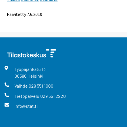
Päivitetty
7.6.2010
Työpajankatu
13
00580
Helsinki
Vaihde
029 551 1000
Tietopalvelu
029 551 2220
info@stat.fi