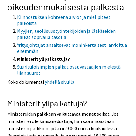
oikeudenmukaisesta palkasta
Kiinnostuksen kohteena arviot ja mielipiteet
palkoista
Myyjien, teollisuustyöntekijöiden ja lääkäreiden
palkat sopivalla tasolla
Yritysjohtajat ansaitsevat moninkertaisesti arvioitua
enemmän
Ministerit ylipalkattuja?
Suurituloisimpien palkat ovat vastaajien mielestä
liian suuret
Koko dokumentti
yhdellä sivulla
Ministerit ylipalkattuja?
Ministereiden palkkaan vaikuttavat monet seikat. Jos
ministeri ei ole kansanedustaja, hän saa ainoastaan
ministerin palkkion, joka on 9 000 euroa kuukaudessa.
Pääministerin peruspalkkio on suurempi, 10 800 euroa