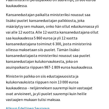
kuukaudessa.
Kansanedustajan paikalta ministeriksi noussut saa
lisäksi puolet kansanedustajan palkkiosta, joka
määräytyy sen mukaan, onko hän ollut eduskunnassa yli
vai alle 12 vuotta. Alle 12 vuotta kansanedustajana ollut
saa kuukaudessa 5 860 euroa ja yli 12 vuotta
kansanedustajana toiminut 6 300, josta ministerinä
ollessa maksetaan siis puolet. Tämän lisäksi
kansanedustajasta ministeriksi noussut saa puolet
kansanedustajan kulukorvauksesta, joka on
asuinpaikasta riippuen 987-1 809 euroa kuukaudessa.
Ministerin palkka on siis edustajavuosista ja
kulukorvauksista riippuen noin 13 000 euroa
kuukaudessa - neljänneksen suurempi kuin vastaajat
ovat arvioineet, ja yli puolet suurempi kuin heille
vastaajien mukaan tulisi maksaa.
Alkuun
Edellinen
Seuraava