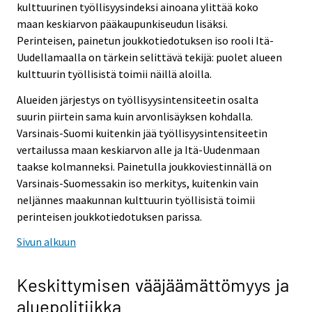
kulttuurinen työllisyysindeksi ainoana ylittää koko
maan keskiarvon pääkaupunkiseudun lisäksi.
Perinteisen, painetun joukkotiedotuksen iso rooli Itä-
Uudellamaalla on tärkein selittävä tekijä: puolet alueen
kulttuurin työllisistä toimii näillä aloilla.
Alueiden järjestys on työllisyysintensiteetin osalta
suurin piirtein sama kuin arvonlisäyksen kohdalla.
Varsinais-Suomi kuitenkin jää työllisyysintensiteetin
vertailussa maan keskiarvon alle ja Itä-Uudenmaan
taakse kolmanneksi. Painetulla joukkoviestinnällä on
Varsinais-Suomessakin iso merkitys, kuitenkin vain
neljännes maakunnan kulttuurin työllisistä toimii
perinteisen joukkotiedotuksen parissa.
Sivun alkuun
Keskittymisen vääjäämättömyys ja
aluepolitiikka