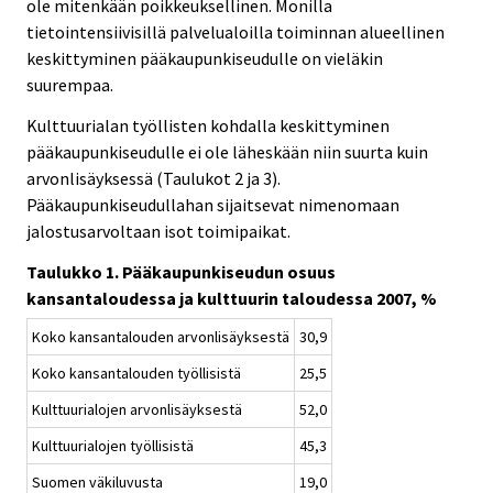
ole mitenkään poikkeuksellinen. Monilla
tietointensiivisillä palvelualoilla toiminnan alueellinen
keskittyminen pääkaupunkiseudulle on vieläkin
suurempaa.
Kulttuurialan työllisten kohdalla keskittyminen
pääkaupunkiseudulle ei ole läheskään niin suurta kuin
arvonlisäyksessä (Taulukot 2 ja 3).
Pääkaupunkiseudullahan sijaitsevat nimenomaan
jalostusarvoltaan isot toimipaikat.
Taulukko 1. Pääkaupunkiseudun osuus
kansantaloudessa ja kulttuurin taloudessa 2007, %
Koko kansantalouden arvonlisäyksestä
30,9
Koko kansantalouden työllisistä
25,5
Kulttuurialojen arvonlisäyksestä
52,0
Kulttuurialojen työllisistä
45,3
Suomen väkiluvusta
19,0