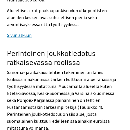
Alueelliset erot pääkaupunkiseudun ulkopuolisten
alueiden kesken ovat suhteellisen pieniä sekä
arvonlisäyksessä että työllisyydessä.
Sivun alkuun
Perinteinen joukkotiedotus
ratkaisevassa roolissa
Sanoma- ja aikakausilehtien tekeminen on lähes
kaikissa maakunnissa tärkein kulttuurin alue rahassa ja
työllisyydessä mitattuna. Muutamalla alueella kuten
Etelä-Savossa, Keski-Suomessa ja Varsinais-Suomessa
sekä Pohjois-Karjalassa painaminen on lehtien
kustantamistakin tärkeämpi tekijä (Taulukko 4).
Perinteinen joukkotiedotus on siis alue, josta
suomalainen kulttuuri edelleen saa ainakin euroissa
mitattuna voimansa.