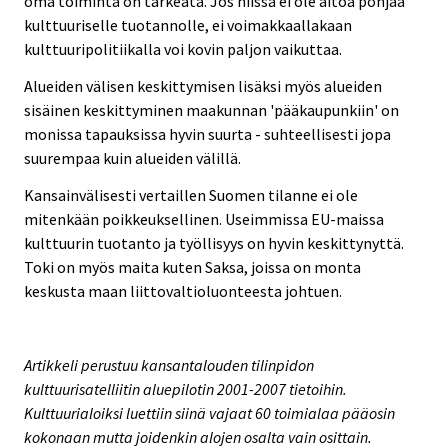
oma toiminta on tärkeätä. Jos niissä ei ole aitoa pohjaa
kulttuuriselle tuotannolle, ei voimakkaallakaan
kulttuuripolitiikalla voi kovin paljon vaikuttaa.
Alueiden välisen keskittymisen lisäksi myös alueiden
sisäinen keskittyminen maakunnan 'pääkaupunkiin' on
monissa tapauksissa hyvin suurta - suhteellisesti jopa
suurempaa kuin alueiden välillä.
Kansainvälisesti vertaillen Suomen tilanne ei ole
mitenkään poikkeuksellinen. Useimmissa EU-maissa
kulttuurin tuotanto ja työllisyys on hyvin keskittynyttä.
Toki on myös maita kuten Saksa, joissa on monta
keskusta maan liittovaltioluonteesta johtuen.
Artikkeli perustuu kansantalouden tilinpidon
kulttuurisatelliitin aluepilotin 2001-2007 tietoihin.
Kulttuurialoiksi luettiin siinä vajaat 60 toimialaa pääosin
kokonaan mutta joidenkin alojen osalta vain osittain.