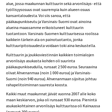
alue, jossa maakunnan kulttuurin sekä arvonlisäys- että
työllisyysosuus ovat suurempia kuin alueen osuus
kansantaloudesta. Voi siis sanoa, että
pääkaupunkiseutu ja Varsinais-Suomi ovat ainoina
alueina maassamme erikoistuneet kulttuurin
tuotantoon. Varsinais-Suomen kulttuurisessa roolissa
kaikkein tärkein ala on painotuotanto, jonka
kulttuuripitoisuudesta voidaan toki aina keskustella.
Kulttuurin ja joukkoviestinnän kaikkien toimialojen
arvonlisäys asukasta kohden oli suurinta
pääkaupunkiseudulla, runsaat 2 500 euroa. Seuraavina
olivat Ahvenanmaa (noin 1 000 euroa) ja Varsinais-
Suomi (noin 940 euroa). Ahvenanmaan sijoitus johtuu
rahapelitoiminnan suuresta koosta.
Kaikki muut maakunnat jäivät vuonna 2007 alle koko
maan keskiarvon, joka oli runsaat 930 euroa. Pienintä
asukaskohtainen arvonlisäys kulttuurissa oli Kainuussa
(runsaat 300 euroa).