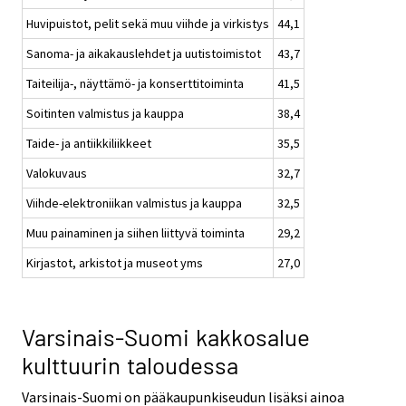
Huvipuistot, pelit sekä muu viihde ja virkistys
44,1
Sanoma- ja aikakauslehdet ja uutistoimistot
43,7
Taiteilija-, näyttämö- ja konserttitoiminta
41,5
Soitinten valmistus ja kauppa
38,4
Taide- ja antiikkiliikkeet
35,5
Valokuvaus
32,7
Viihde-elektroniikan valmistus ja kauppa
32,5
Muu painaminen ja siihen liittyvä toiminta
29,2
Kirjastot, arkistot ja museot yms
27,0
Varsinais-Suomi kakkosalue
kulttuurin taloudessa
Varsinais-Suomi on pääkaupunkiseudun lisäksi ainoa