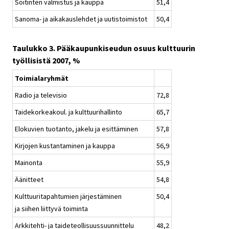
Soitinten valmistus ja kauppa
51,4
Sanoma- ja aikakauslehdet ja uutistoimistot
50,4
Taulukko 3. Pääkaupunkiseudun osuus kulttuurin
työllisistä 2007, %
Toimialaryhmät
Radio ja televisio
72,8
Taidekorkeakoul. ja kulttuurihallinto
65,7
Elokuvien tuotanto, jakelu ja esittäminen
57,8
Kirjojen kustantaminen ja kauppa
56,9
Mainonta
55,9
Äänitteet
54,8
Kulttuuritapahtumien järjestäminen
50,4
ja siihen liittyvä toiminta
Arkkitehti- ja taideteollisuussuunnittelu
48,2