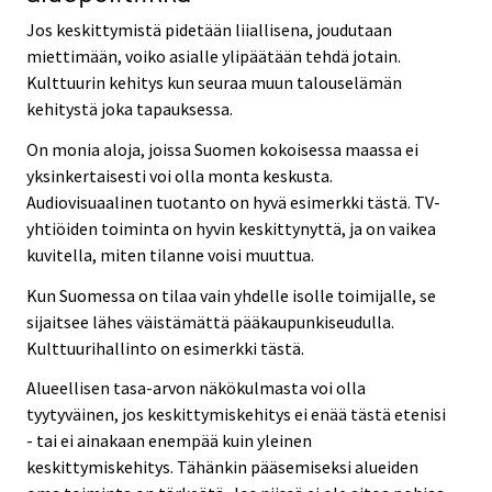
Jos keskittymistä pidetään liiallisena, joudutaan
miettimään, voiko asialle ylipäätään tehdä jotain.
Kulttuurin kehitys kun seuraa muun talouselämän
kehitystä joka tapauksessa.
On monia aloja, joissa Suomen kokoisessa maassa ei
yksinkertaisesti voi olla monta keskusta.
Audiovisuaalinen tuotanto on hyvä esimerkki tästä. TV-
yhtiöiden toiminta on hyvin keskittynyttä, ja on vaikea
kuvitella, miten tilanne voisi muuttua.
Kun Suomessa on tilaa vain yhdelle isolle toimijalle, se
sijaitsee lähes väistämättä pääkaupunkiseudulla.
Kulttuurihallinto on esimerkki tästä.
Alueellisen tasa-arvon näkökulmasta voi olla
tyytyväinen, jos keskittymiskehitys ei enää tästä etenisi
- tai ei ainakaan enempää kuin yleinen
keskittymiskehitys. Tähänkin pääsemiseksi alueiden