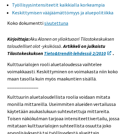
Työllisyysintensiteetit kaikkialla korkeampia
s
Keskittymisen vääjäämättömyys ja aluepolitiikka
e
e
Koko dokumentti
sivutettuna
n
p
Kirjoittaja:
Aku Alanen on yliaktuaari Tilastokeskuksen
a
taloudelliset olot -yksikössä.
Artikkeli on julkaistu
l
Tilastokeskuksen
Tieto&trendit-lehdessä 2/2010
.
v
e
Kulttuurialojen rooli aluetaloudessa vaihtelee
l
voimakkaasti. Keskittyminen on voimakasta niin koko
u
maan tasolla kuin myös maakuntien sisällä.
u
_____________
n
Kulttuurin aluetaloudellista roolia voidaan mitata
.
monilla mittareilla. Useimmiten alueiden vertailussa
käytetään asukaslukuun suhteutettuja mittareita.
Toisen näkökulman tarjoaa intensiteettivertailu, jossa
mitataan kulttuurialojen suhteellista osuutta joko
arvonlisäyksestä tai työllisyydestä alueittain.