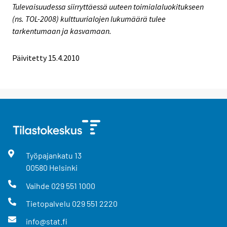
Tulevaisuudessa siirryttäessä uuteen toimialaluokitukseen
(ns. TOL-2008) kulttuurialojen lukumäärä tulee
tarkentumaan ja kasvamaan.
Päivitetty
15.4.2010
Työpajankatu
13
00580
Helsinki
Vaihde
029 551 1000
Tietopalvelu
029 551 2220
info@stat.fi