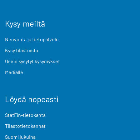
Kysy meiltä
Neuvonta ja tietopalvelu
Kysy tilastoista
Usein kysytyt kysymykset
Medialle
Löydä nopeasti
StatFin-tietokanta
Tilastotietokannat
Suomi lukuina