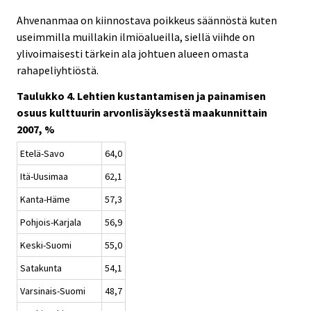
Ahvenanmaa on kiinnostava poikkeus säännöstä kuten
useimmilla muillakin ilmiöalueilla, siellä viihde on
ylivoimaisesti tärkein ala johtuen alueen omasta
rahapeliyhtiöstä.
Taulukko 4. Lehtien kustantamisen ja painamisen
osuus kulttuurin arvonlisäyksestä maakunnittain
2007, %
Etelä-Savo
64,0
Itä-Uusimaa
62,1
Kanta-Häme
57,3
Pohjois-Karjala
56,9
Keski-Suomi
55,0
Satakunta
54,1
Varsinais-Suomi
48,7