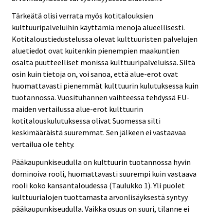
Tärkeätä olisi verrata myös kotitalouksien
kulttuuripalveluihin käyttämiä menoja alueellisesti.
Kotitaloustiedustelussa olevat kulttuuristen palvelujen
aluetiedot ovat kuitenkin pienempien maakuntien
osalta puutteelliset monissa kulttuuripalveluissa. Siltä
osin kuin tietoja on, voi sanoa, että alue-erot ovat
huomattavasti pienemmät kulttuurin kulutuksessa kuin
tuotannossa. Vuosituhannen vaihteessa tehdyssä EU-
maiden vertailussa alue-erot kulttuurin
kotitalouskulutuksessa olivat Suomessa silti
keskimääräistä suuremmat. Sen jälkeen ei vastaavaa
vertailua ole tehty.
Pääkaupunkiseudulla on kulttuurin tuotannossa hyvin
dominoiva rooli, huomattavasti suurempi kuin vastaava
rooli koko kansantaloudessa (Taulukko 1). Yli puolet
kulttuurialojen tuottamasta arvonlisäyksestä syntyy
pääkaupunkiseudulla. Vaikka osuus on suuri, tilanne ei