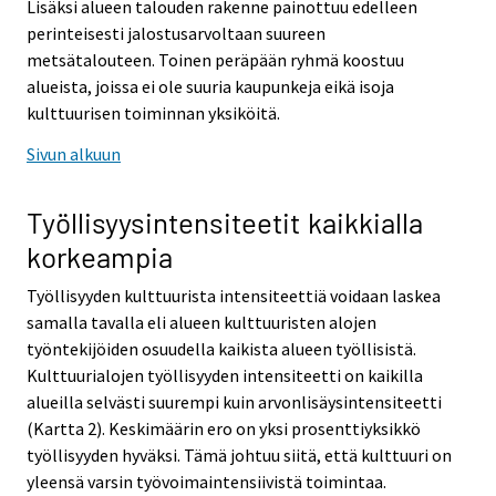
Lisäksi alueen talouden rakenne painottuu edelleen
perinteisesti jalostusarvoltaan suureen
metsätalouteen. Toinen peräpään ryhmä koostuu
alueista, joissa ei ole suuria kaupunkeja eikä isoja
kulttuurisen toiminnan yksiköitä.
Sivun alkuun
Työllisyysintensiteetit kaikkialla
korkeampia
Työllisyyden kulttuurista intensiteettiä voidaan laskea
samalla tavalla eli alueen kulttuuristen alojen
työntekijöiden osuudella kaikista alueen työllisistä.
Kulttuurialojen työllisyyden intensiteetti on kaikilla
alueilla selvästi suurempi kuin arvonlisäysintensiteetti
(Kartta 2). Keskimäärin ero on yksi prosenttiyksikkö
työllisyyden hyväksi. Tämä johtuu siitä, että kulttuuri on
yleensä varsin työvoimaintensiivistä toimintaa.