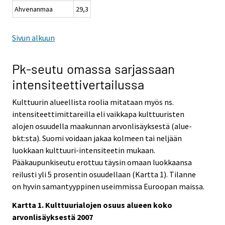
Ahvenanmaa
29,3
Sivun alkuun
Pk-seutu omassa sarjassaan
intensiteettivertailussa
Kulttuurin alueellista roolia mitataan myös ns.
intensiteettimittareilla eli vaikkapa kulttuuristen
alojen osuudella maakunnan arvonlisäyksestä (alue-
bkt:sta). Suomi voidaan jakaa kolmeen tai neljään
luokkaan kulttuuri-intensiteetin mukaan.
Pääkaupunkiseutu erottuu täysin omaan luokkaansa
reilusti yli 5 prosentin osuudellaan (Kartta 1). Tilanne
on hyvin samantyyppinen useimmissa Euroopan maissa.
Kartta 1. Kulttuurialojen osuus alueen koko
arvonlisäyksestä 2007