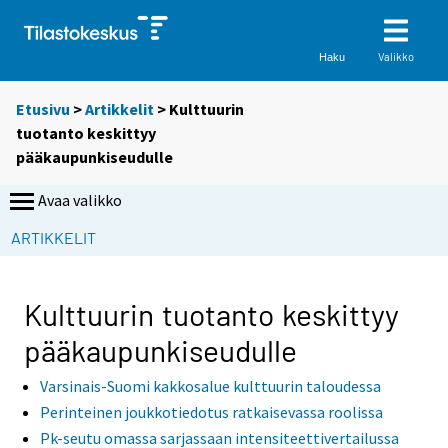
Valikko
Haku
Etusivu
>
Artikkelit
> Kulttuurin
tuotanto keskittyy
pääkaupunkiseudulle
Avaa valikko
S
ARTIKKELIT
i
i
r
Kulttuurin tuotanto keskittyy
r
pääkaupunkiseudulle
y
t
Varsinais-Suomi kakkosalue kulttuurin taloudessa
t
Perinteinen joukkotiedotus ratkaisevassa roolissa
o
Pk-seutu omassa sarjassaan intensiteettivertailussa
i