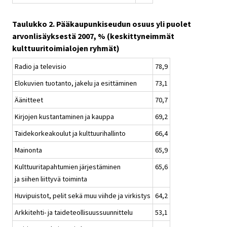
Taulukko 2. Pääkaupunkiseudun osuus yli puolet
arvonlisäyksestä 2007, % (keskittyneimmät
kulttuuritoimialojen ryhmät)
Radio ja televisio
78,9
Elokuvien tuotanto, jakelu ja esittäminen
73,1
Äänitteet
70,7
Kirjojen kustantaminen ja kauppa
69,2
Taidekorkeakoulut ja kulttuurihallinto
66,4
Mainonta
65,9
Kulttuuritapahtumien järjestäminen
65,6
ja siihen liittyvä toiminta
Huvipuistot, pelit sekä muu viihde ja virkistys
64,2
Arkkitehti- ja taideteollisuussuunnittelu
53,1