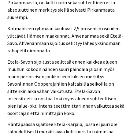
Pirkanmaasta, on kulttuurin sekä suhteellinen että
absoluuttinen merkitys siellä selvästi Pirkanmaata
suurempi.
Kolmanteen ryhmään kuuluvat 2,5 prosentin osuuden
ylittävät Hämeen maakunnat, Ahvenanmaa sekä Etelä-
Savo. Ahvenanmaan sijoitus selittyy lähes yksinomaan
rahapelitoiminnalla.
Etelä-Savon sijoitusta selittää ennen kaikkea alueen
muuhun kokoon nähden suuri painoala ja osin myös
muun perinteisen joukkotiedotuksen merkitys.
Savonlinnan Oopperajuhlien kaltaisilla seikoilla on
sittenkin aika vähän vaikutusta. Etelä-Savon
intensiteettiä nostaa toki myös alueen suhteellisen
pieni alue-bkt. Intensiteettimittariinhan vaikuttaa sekä
osoittajan että nimittäjän koko.
Häntäpäässä sijaitsee Etelä-Karjala, jossa ei juuri ole
taloudellisesti merkittävää kulttuurista toimintaa.