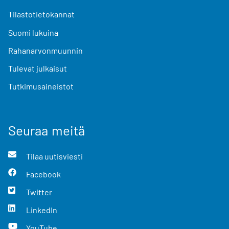
Tilastotietokannat
Suomi lukuina
Rahanarvonmuunnin
Tulevat julkaisut
Tutkimusaineistot
Seuraa meitä
Tilaa uutisviesti
Facebook
Twitter
LinkedIn
YouTube