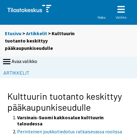
Valikko
Haku
Etusivu
>
Artikkelit
> Kulttuurin
tuotanto keskittyy
pääkaupunkiseudulle
Avaa valikko
S
ARTIKKELIT
i
i
r
Kulttuurin tuotanto keskittyy
r
pääkaupunkiseudulle
y
t
Varsinais-Suomi kakkosalue kulttuurin
t
taloudessa
o
Perinteinen joukkotiedotus ratkaisevassa roolissa
i