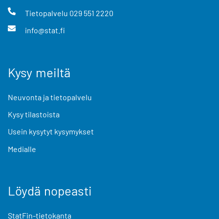
Tietopalvelu
029 551 2220
info@stat.fi
Kysy meiltä
Neuvonta ja tietopalvelu
Kysy tilastoista
Usein kysytyt kysymykset
Medialle
Löydä nopeasti
StatFin-tietokanta