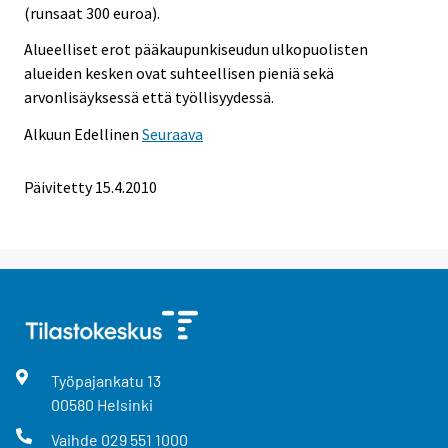
(runsaat 300 euroa).
Alueelliset erot pääkaupunkiseudun ulkopuolisten
alueiden kesken ovat suhteellisen pieniä sekä
arvonlisäyksessä että työllisyydessä.
Alkuun
Edellinen
Seuraava
Päivitetty
15.4.2010
Työpajankatu
13
00580
Helsinki
Vaihde
029 551 1000