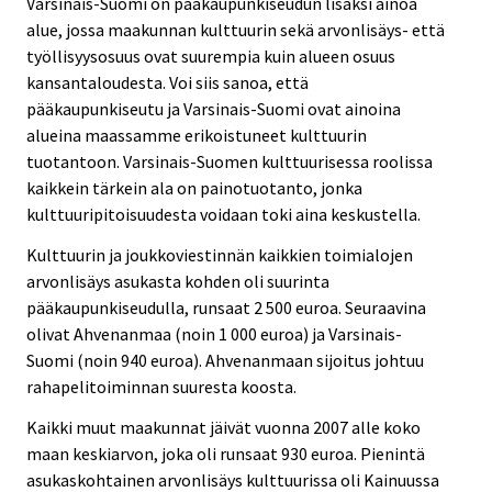
Varsinais-Suomi on pääkaupunkiseudun lisäksi ainoa
alue, jossa maakunnan kulttuurin sekä arvonlisäys- että
työllisyysosuus ovat suurempia kuin alueen osuus
kansantaloudesta. Voi siis sanoa, että
pääkaupunkiseutu ja Varsinais-Suomi ovat ainoina
alueina maassamme erikoistuneet kulttuurin
tuotantoon. Varsinais-Suomen kulttuurisessa roolissa
kaikkein tärkein ala on painotuotanto, jonka
kulttuuripitoisuudesta voidaan toki aina keskustella.
Kulttuurin ja joukkoviestinnän kaikkien toimialojen
arvonlisäys asukasta kohden oli suurinta
pääkaupunkiseudulla, runsaat 2 500 euroa. Seuraavina
olivat Ahvenanmaa (noin 1 000 euroa) ja Varsinais-
Suomi (noin 940 euroa). Ahvenanmaan sijoitus johtuu
rahapelitoiminnan suuresta koosta.
Kaikki muut maakunnat jäivät vuonna 2007 alle koko
maan keskiarvon, joka oli runsaat 930 euroa. Pienintä
asukaskohtainen arvonlisäys kulttuurissa oli Kainuussa