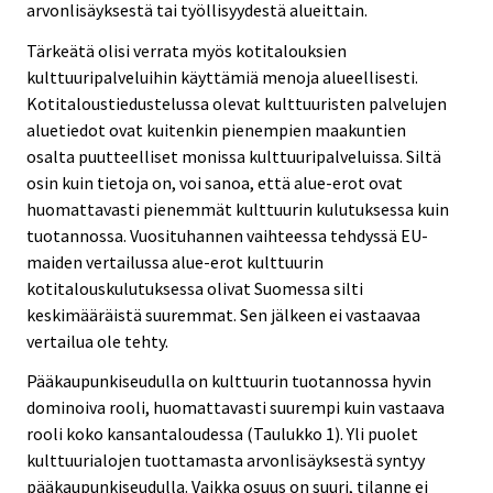
arvonlisäyksestä tai työllisyydestä alueittain.
Tärkeätä olisi verrata myös kotitalouksien
kulttuuripalveluihin käyttämiä menoja alueellisesti.
Kotitaloustiedustelussa olevat kulttuuristen palvelujen
aluetiedot ovat kuitenkin pienempien maakuntien
osalta puutteelliset monissa kulttuuripalveluissa. Siltä
osin kuin tietoja on, voi sanoa, että alue-erot ovat
huomattavasti pienemmät kulttuurin kulutuksessa kuin
tuotannossa. Vuosituhannen vaihteessa tehdyssä EU-
maiden vertailussa alue-erot kulttuurin
kotitalouskulutuksessa olivat Suomessa silti
keskimääräistä suuremmat. Sen jälkeen ei vastaavaa
vertailua ole tehty.
Pääkaupunkiseudulla on kulttuurin tuotannossa hyvin
dominoiva rooli, huomattavasti suurempi kuin vastaava
rooli koko kansantaloudessa (Taulukko 1). Yli puolet
kulttuurialojen tuottamasta arvonlisäyksestä syntyy
pääkaupunkiseudulla. Vaikka osuus on suuri, tilanne ei