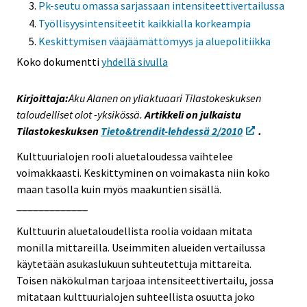
Pk-seutu omassa sarjassaan intensiteettivertailussa
s
Työllisyysintensiteetit kaikkialla korkeampia
e
Keskittymisen vääjäämättömyys ja aluepolitiikka
e
Koko dokumentti
yhdellä sivulla
n
p
a
Kirjoittaja:
Aku Alanen on yliaktuaari Tilastokeskuksen
l
taloudelliset olot -yksikössä.
Artikkeli on julkaistu
v
Tilastokeskuksen
Tieto&trendit-lehdessä 2/2010
.
e
Kulttuurialojen rooli aluetaloudessa vaihtelee
l
voimakkaasti. Keskittyminen on voimakasta niin koko
u
maan tasolla kuin myös maakuntien sisällä.
u
_____________
n
.
Kulttuurin aluetaloudellista roolia voidaan mitata
monilla mittareilla. Useimmiten alueiden vertailussa
käytetään asukaslukuun suhteutettuja mittareita.
Toisen näkökulman tarjoaa intensiteettivertailu, jossa
mitataan kulttuurialojen suhteellista osuutta joko