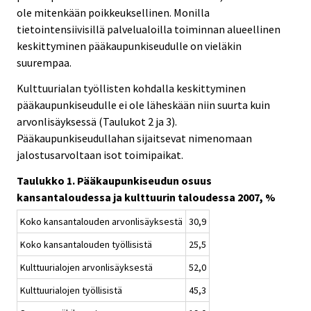
ole mitenkään poikkeuksellinen. Monilla
tietointensiivisillä palvelualoilla toiminnan alueellinen
keskittyminen pääkaupunkiseudulle on vieläkin
suurempaa.
Kulttuurialan työllisten kohdalla keskittyminen
pääkaupunkiseudulle ei ole läheskään niin suurta kuin
arvonlisäyksessä (Taulukot 2 ja 3).
Pääkaupunkiseudullahan sijaitsevat nimenomaan
jalostusarvoltaan isot toimipaikat.
Taulukko 1. Pääkaupunkiseudun osuus
kansantaloudessa ja kulttuurin taloudessa 2007, %
Koko kansantalouden arvonlisäyksestä
30,9
Koko kansantalouden työllisistä
25,5
Kulttuurialojen arvonlisäyksestä
52,0
Kulttuurialojen työllisistä
45,3