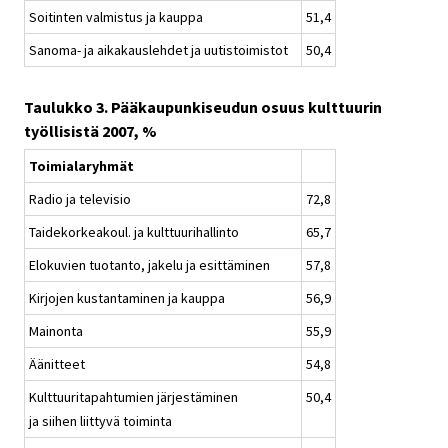
Soitinten valmistus ja kauppa
51,4
Sanoma- ja aikakauslehdet ja uutistoimistot
50,4
Taulukko 3. Pääkaupunkiseudun osuus kulttuurin
työllisistä 2007, %
Toimialaryhmät
Radio ja televisio
72,8
Taidekorkeakoul. ja kulttuurihallinto
65,7
Elokuvien tuotanto, jakelu ja esittäminen
57,8
Kirjojen kustantaminen ja kauppa
56,9
Mainonta
55,9
Äänitteet
54,8
Kulttuuritapahtumien järjestäminen
50,4
ja siihen liittyvä toiminta