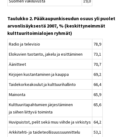
Suomen väkiluvusta
19,0
Taulukko 2. Pääkaupunkiseudun osuus yli puolet
arvonlisäyksestä 2007, % (keskittyneimmät
kulttuuritoimialojen ryhmät)
Radio ja televisio
78,9
Elokuvien tuotanto, jakelu ja esittäminen
73,1
Äänitteet
70,7
Kirjojen kustantaminen ja kauppa
69,2
Taidekorkeakoulut ja kulttuurihallinto
66,4
Mainonta
65,9
Kulttuuritapahtumien järjestäminen
65,6
ja siihen liittyvä toiminta
Huvipuistot, pelit sekä muu viihde ja virkistys
64,2
Arkkitehti- ja taideteollisuussuunnittelu
53,1