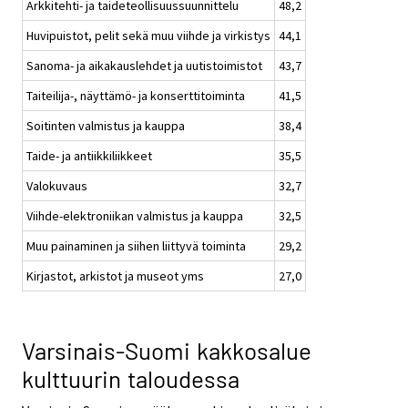
Arkkitehti- ja taideteollisuussuunnittelu
48,2
Huvipuistot, pelit sekä muu viihde ja virkistys
44,1
Sanoma- ja aikakauslehdet ja uutistoimistot
43,7
Taiteilija-, näyttämö- ja konserttitoiminta
41,5
Soitinten valmistus ja kauppa
38,4
Taide- ja antiikkiliikkeet
35,5
Valokuvaus
32,7
Viihde-elektroniikan valmistus ja kauppa
32,5
Muu painaminen ja siihen liittyvä toiminta
29,2
Kirjastot, arkistot ja museot yms
27,0
Varsinais-Suomi kakkosalue
kulttuurin taloudessa