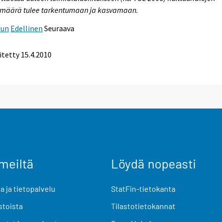
umäärä tulee tarkentumaan ja kasvamaan.
uun
Edellinen
Seuraava
itetty
15.4.2010
meiltä
Löydä nopeasti
 ja tietopalvelu
StatFin-tietokanta
stoista
Tilastotietokannat