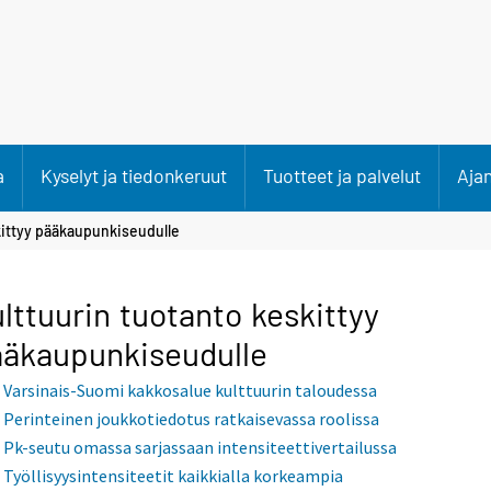
a
Kyselyt ja tiedonkeruut
Tuotteet ja palvelut
Aja
kittyy pääkaupunkiseudulle
lttuurin tuotanto keskittyy
äkaupunkiseudulle
Varsinais-Suomi kakkosalue kulttuurin taloudessa
Perinteinen joukkotiedotus ratkaisevassa roolissa
Pk-seutu omassa sarjassaan intensiteettivertailussa
Työllisyysintensiteetit kaikkialla korkeampia