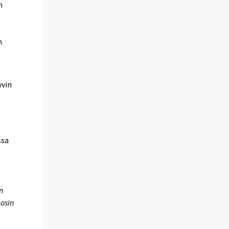
n
n
yvin
ssa
n
äosin