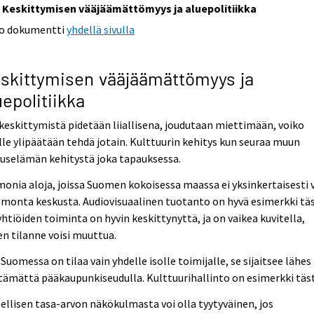
Keskittymisen vääjäämättömyys ja aluepolitiikka
o dokumentti
yhdellä sivulla
skittymisen vääjäämättömyys ja
uepolitiikka
keskittymistä pidetään liiallisena, joudutaan miettimään, voiko
lle ylipäätään tehdä jotain. Kulttuurin kehitys kun seuraa muun
uselämän kehitystä joka tapauksessa.
onia aloja, joissa Suomen kokoisessa maassa ei yksinkertaisesti 
 monta keskusta. Audiovisuaalinen tuotanto on hyvä esimerkki täs
htiöiden toiminta on hyvin keskittynyttä, ja on vaikea kuvitella,
n tilanne voisi muuttua.
Suomessa on tilaa vain yhdelle isolle toimijalle, se sijaitsee lähes
tämättä pääkaupunkiseudulla. Kulttuurihallinto on esimerkki täs
ellisen tasa-arvon näkökulmasta voi olla tyytyväinen, jos