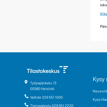
luk
Alk
Päiv
Kysy 
Työpajankatu
13
00580
Helsinki
Neuvonta
Vaihde
029 551 1000
Kysy tila
Tietopalvelu
029 551 2220