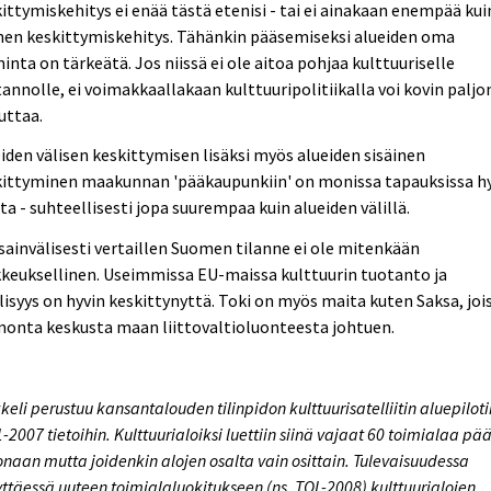
ittymiskehitys ei enää tästä etenisi - tai ei ainakaan enempää kui
nen keskittymiskehitys. Tähänkin pääsemiseksi alueiden oma
inta on tärkeätä. Jos niissä ei ole aitoa pohjaa kulttuuriselle
annolle, ei voimakkaallakaan kulttuuripolitiikalla voi kovin paljo
uttaa.
iden välisen keskittymisen lisäksi myös alueiden sisäinen
kittyminen maakunnan 'pääkaupunkiin' on monissa tapauksissa h
ta - suhteellisesti jopa suurempaa kuin alueiden välillä.
ainvälisesti vertaillen Suomen tilanne ei ole mitenkään
keuksellinen. Useimmissa EU-maissa kulttuurin tuotanto ja
lisyys on hyvin keskittynyttä. Toki on myös maita kuten Saksa, joi
onta keskusta maan liittovaltioluonteesta johtuen.
kkeli perustuu kansantalouden tilinpidon kulttuurisatelliitin aluepiloti
-2007 tietoihin. Kulttuurialoiksi luettiin siinä vajaat 60 toimialaa pä
naan mutta joidenkin alojen osalta vain osittain. Tulevaisuudessa
ryttäessä uuteen toimialaluokitukseen (ns. TOL-2008) kulttuurialojen