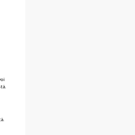
voi
tä.
tä.