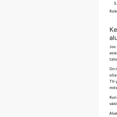
Kok
Ke
al
Jos 
asia
talo
On m
olla
TV-y
mite
Kun 
väis
Alue