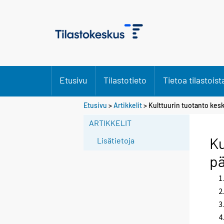
Etusivu
Tilastotieto
Tietoa tilastoist
Etusivu
>
Artikkelit
> Kulttuurin tuotanto kes
ARTIKKELIT
Ku
Lisätietoja
pä