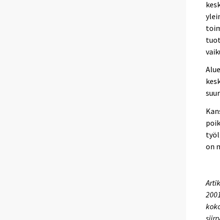
kesk
ylei
toim
tuot
vaik
Alue
kes
suur
Kans
poik
työl
on m
Arti
2001
koko
siir