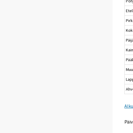
Poh
Etel
Pir
Kok
Päi
Kai
Pää
Muu
Lap
Ahv
Alk
Päiv