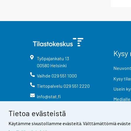
Kysy 
Työpajankatu
13
00580
Helsinki
Neuvonta
Vaihde
029 551 1000
Kysy tila
Tietopalvelu
029 551 2220
Usein ky
info@stat.fi
Medialle
Tietoa evästeistä
Käytämme sivustollamme evästeitä. Välttämättömiä evästeitä t