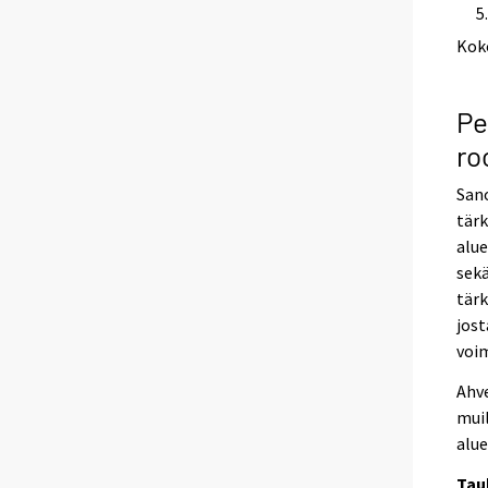
Kok
Pe
ro
Sano
tärk
alue
sekä
tärk
jost
voi
Ahv
muil
alue
Tau