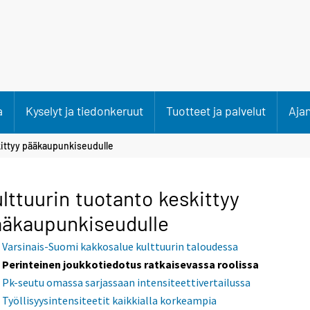
a
Kyselyt ja tiedonkeruut
Tuotteet ja palvelut
Aja
kittyy pääkaupunkiseudulle
lttuurin tuotanto keskittyy
äkaupunkiseudulle
Varsinais-Suomi kakkosalue kulttuurin taloudessa
Perinteinen joukkotiedotus ratkaisevassa roolissa
Pk-seutu omassa sarjassaan intensiteettivertailussa
Työllisyysintensiteetit kaikkialla korkeampia