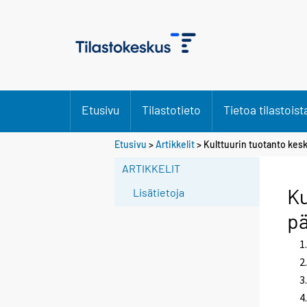
Etusivu
Tilastotieto
Tietoa tilastoist
Etusivu
>
Artikkelit
> Kulttuurin tuotanto kes
ARTIKKELIT
Ku
Lisätietoja
pä