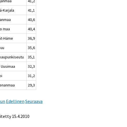
janmaa
41,2
ä-Karjala
41,1
kanmaa
40,6
o maa
40,4
jät-Häme
36,9
nuu
35,6
kaupunkiseutu
35,1
 Uusimaa
32,3
pi
31,2
enanmaa
29,3
uun
Edellinen
Seuraava
itetty
15.4.2010