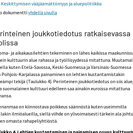
Keskittymisen vääjäämättömyys ja aluepolitiikka
o dokumentti
yhdellä sivulla
rinteinen joukkotiedotus ratkaisevassa
olissa
ma- ja aikakausilehtien tekeminen on lähes kaikissa maakunniss
ein kulttuurin alue rahassa ja työllisyydessä mitattuna. Muutamal
ella kuten Etelä-Savossa, Keski-Suomessa ja Varsinais-Suomessa
 Pohjois-Karjalassa painaminen on lehtien kustantamistakin
eämpi tekijä (Taulukko 4). Perinteinen joukkotiedotus on siis alue
a suomalainen kulttuuri edelleen saa ainakin euroissa mitattuna
mansa.
enanmaa on kiinnostava poikkeus säännöstä kuten useimmilla
lakin ilmiöalueilla, siellä viihde on ylivoimaisesti tärkein ala joht
en omasta rahapeliyhtiöstä.
lukko 4. Lehtien kustantamisen ja painamisen osuus kulttuuri