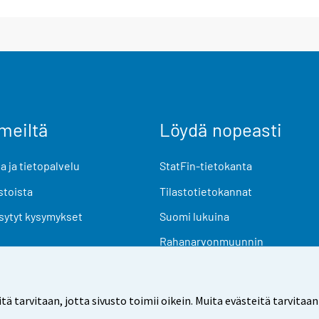
meiltä
Löydä nopeasti
 ja tietopalvelu
StatFin-tietokanta
stoista
Tilastotietokannat
sytyt kysymykset
Suomi lukuina
Rahanarvonmuunnin
Tulevat julkaisut
Tutkimusaineistot
arvitaan, jotta sivusto toimii oikein. Muita evästeitä tarvitaan