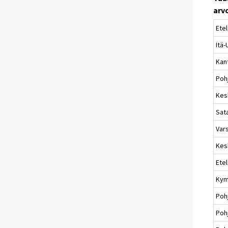
arv
Ete
Itä
Kan
Pohj
Kes
Sat
Var
Kes
Ete
Kym
Poh
Poh