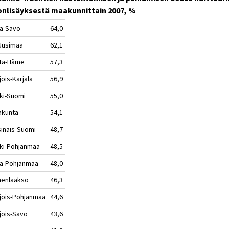
onlisäyksestä maakunnittain 2007, %
lä-Savo
64,0
-Uusimaa
62,1
ta-Häme
57,3
ois-Karjala
56,9
ki-Suomi
55,0
akunta
54,1
sinais-Suomi
48,7
ki-Pohjanmaa
48,5
lä-Pohjanmaa
48,0
enlaakso
46,3
jois-Pohjanmaa
44,6
jois-Savo
43,6