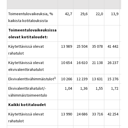
Toimeentulovaikeuksia, %
42,7
29,6
22,0
13,9
kaikista kotitalouksista
Toimeentulovaikeuksissa
olevat kotitaloudet:
Käytettävissä olevat
13 989
25 504
35 078
41 442
61
rahatulot
Käytettävissä olevat
10 654
16 610
21 138
26 237
38
ekvivalenttirahatulot
Ekvivalenttivähimmäistulot
10 266
12 239
13 631
15 276
21
1)
Ekvivalenttirahatulot/-
1,04
1,36
1,55
1,72
vähimmäistoimeentulo
Kaikki kotitaloudet
Käytettävissä olevat
13 990
24 686
33 716
42 254
68
rahatulot