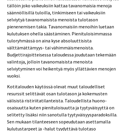
tällöin joko vaikeuksiin kattaa tavanomaisia menoja
säännöllisillä tuloilla, tinkimiseen tai vaikeuksiin
selviytyä tavanomaisista menoista tulotason
pienenemisen takia. Tavanomaisiin menoihin luetaan
kulutuksen ohella säästäminen. Pienituloisimmassa
tuloryhmässä on aina kyse absoluuttisista
välttämättämyys- tai vähimmäismenoista.
Budjettirajoitteisessa taloudessa joudutaan tekemään
valintoja, jolloin tavanomaisista menoista
selviytyminen voi heikentyä myös yllättävien menojen
vuoksi.
Kotitalouden käytössä olevat muut taloudelliset
resurssit selittävät osan tulotason ja kokemusten
välisistä ristiriitatilanteista. Taloudellista huono-
osaisuutta kuten pienituloisuutta ja tyytyväisyyttä on
selitetty lisäksi niin sanotulla tyytyväisyysparadoksilla.
Sen mukaan tilanteeseen sopeudutaan asettamalla
kulutustarpeet ja -halut tyydyttävä tulotaso