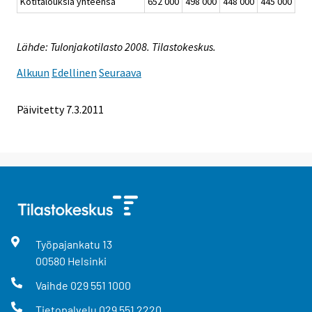
Kotitalouksia yhteensä
652 000
498 000
448 000
445 000
471
Lähde: Tulonjakotilasto 2008. Tilastokeskus.
Alkuun
Edellinen
Seuraava
Päivitetty 7.3.2011
Työpajankatu
13
00580
Helsinki
Vaihde
029 551 1000
Tietopalvelu
029 551 2220