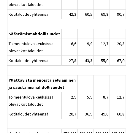
olevat kotitaloudet
Kotitaloudet yhteensä
42,3
60,5
69,8
80,7
Säästämismahdollisuudet
Toimeentulovaikeuksissa
6,6
9,9
12,7
20,3
olevat kotitaloudet
Kotitaloudet yhteensä
27,8
43,3
55,0
67,0
Yllättävistä menoista selviäminen
ja säästämismahdollisuudet
Toimeentulovaikeuksissa
2,9
5,9
8,7
12,7
olevat kotitaloudet
Kotitaloudet yhteensä
20,7
36,9
49,0
60,8