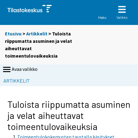
Valikko
Haku
Etusivu
>
Artikkelit
> Tuloista
riippumatta asuminen ja velat
aiheuttavat
toimeentulovaikeuksia
Avaa valikko
ARTIKKELIT
Tuloista riippumatta asuminen
ja velat aiheuttavat
toimeentulovaikeuksia
Toimeentulokokemusten taustalla käsitykset