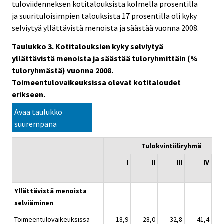
tuloviidenneksen kotitalouksista kolmella prosentilla
ja suurituloisimpien talouksista 17 prosentilla oli kyky
selviytyä yllättävistä menoista ja säästää vuonna 2008.
Taulukko 3. Kotitalouksien kyky selviytyä
yllättävistä menoista ja säästää tuloryhmittäin (%
tuloryhmästä) vuonna 2008.
Toimeentulovaikeuksissa olevat kotitaloudet
erikseen.
Avaa taulukko
suurempana
Tulokvintiiliryhmä
I
II
III
IV
Yllättävistä menoista
selviäminen
Toimeentulovaikeuksissa
18,9
28,0
32,8
41,4