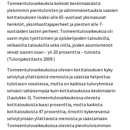
Toimeentulovaikeuksia kokivat keskimääräistä
yleisimmin pienituloisten ja vähimmäisetuuksia saavien
kotitalouksien lisäksi alle 65-vuotiaat yksinasuvat
henkilöt, yksinhuoltajaperheet ja pienten alle 7-
vuotiaiden lasten perheet. Toimeentulovaikeuksia oli
usein myös työttömien ja opiskelijoiden talouksilla,
velkaisilla talouksilla sekä niillä, joiden asumismenot
veivät suuren osan – yli 20 prosenttia – tuloista.
(Tulonjakotilasto 2009.)
Toimeentulovaikeuksissa olevien kotitalouksien kyky
selviytyä yllättävistä menoista ja säästää helpottuu
tulotason noustessa, mutta on kaikissa tuloryhmissä
selvästi vähäisempää kuin kotitalouksissa keskimäärin
(taulukko 3). Toimeentulovaikeuksissa olevista
kotitalouksista kuusi prosenttia, mutta kaikista
kotitalouksista 47 prosenttia, ilmoitti kykenevänsä
selviytymään yllättävistä menoista ja säästämään.
Toimeentulovaikeuksissa olevista pienituloisimman