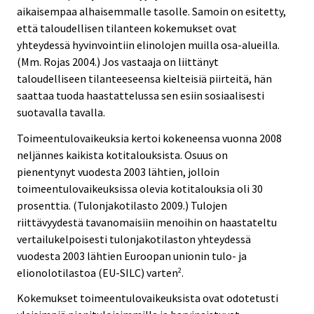
aikaisempaa alhaisemmalle tasolle. Samoin on esitetty,
että taloudellisen tilanteen kokemukset ovat
yhteydessä hyvinvointiin elinolojen muilla osa-alueilla.
(Mm. Rojas 2004.) Jos vastaaja on liittänyt
taloudelliseen tilanteeseensa kielteisiä piirteitä, hän
saattaa tuoda haastattelussa sen esiin sosiaalisesti
suotavalla tavalla.
Toimeentulovaikeuksia kertoi kokeneensa vuonna 2008
neljännes kaikista kotitalouksista. Osuus on
pienentynyt vuodesta 2003 lähtien, jolloin
toimeentulovaikeuksissa olevia kotitalouksia oli 30
prosenttia. (Tulonjakotilasto 2009.) Tulojen
riittävyydestä tavanomaisiin menoihin on haastateltu
vertailukelpoisesti tulonjakotilaston yhteydessä
vuodesta 2003 lähtien Euroopan unionin tulo- ja
elionolotilastoa (EU-SILC) varten
.
2
Kokemukset toimeentulovaikeuksista ovat odotetusti