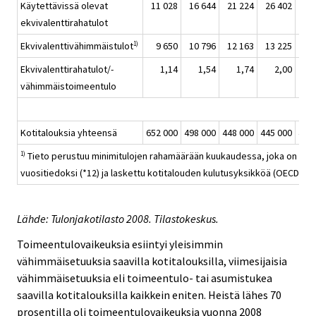
Käytettävissä olevat
11 028
16 644
21 224
26 402
43
ekvivalenttirahatulot
Ekvivalenttivähimmäistulot
9 650
10 796
12 163
13 225
15
1)
Ekvivalenttirahatulot/-
1,14
1,54
1,74
2,00
vähimmäistoimeentulo
Kotitalouksia yhteensä
652 000
498 000
448 000
445 000
471
Tieto perustuu minimitulojen rahamäärään kuukaudessa, joka on kon
1)
vuositiedoksi (*12) ja laskettu kotitalouden kulutusyksikköä (OECD:n mo
Lähde: Tulonjakotilasto 2008. Tilastokeskus.
Toimeentulovaikeuksia esiintyi yleisimmin
vähimmäisetuuksia saavilla kotitalouksilla, viimesijaisia
vähimmäisetuuksia eli toimeentulo- tai asumistukea
saavilla kotitalouksilla kaikkein eniten. Heistä lähes 70
prosentilla oli toimeentulovaikeuksia vuonna 2008