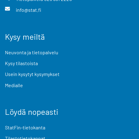
info@stat.fi
Kysy meiltä
Neuvonta ja tietopalvelu
Kysy tilastoista
Usein kysytyt kysymykset
Medialle
Löydä nopeasti
StatFin-tietokanta
Tilastotietokannat