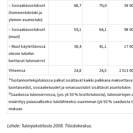
– Sosiaaliavustukset
68,7
70,0
38 0
(toimeentulotuki ja
yleinen asumistuki)
– Sosiaaliavustukset
59,1
64,1
98 0
(muut)
– Muut käytettävissä
38,4
41,1
17 0
oleviin tuloihin
luettavat tulonsiirrot
Yhteensä
24,8
24,5
2 513 0
Tuotannontekijätuloissa palkat sisältävät kaikki palkkana maksettava
1)
luontaisedut, sosiaalietuudet ja omaisuustulot sisältävät asuntotulon.
Saaduissa tulonsiirroissa, (jos yli 50 % bruttotuloista), tulonsiirtojen 
2)
määrittyy pääasialliseksi tulolähteeksi suurimman (yli 50 % saaduista tu
mukaan.
Lähde: Tulonjakotilasto 2008. Tilastokeskus.