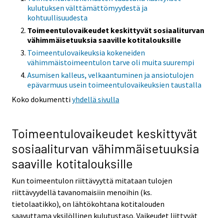
kulutuksen välttämättömyydestä ja
kohtuullisuudesta
Toimeentulovaikeudet keskittyvät sosiaaliturvan
vähimmäisetuuksia saaville kotitalouksille
Toimeentulovaikeuksia kokeneiden
vähimmäistoimeentulon tarve oli muita suurempi
Asumisen kalleus, velkaantuminen ja ansiotulojen
epävarmuus usein toimeentulovaikeuksien taustalla
Koko dokumentti
yhdellä sivulla
Toimeentulovaikeudet keskittyvät
sosiaaliturvan vähimmäisetuuksia
saaville kotitalouksille
Kun toimeentulon riittävyyttä mitataan tulojen
riittävyydellä tavanomaisiin menoihin (ks.
tietolaatikko), on lähtökohtana kotitalouden
saavuttama yksilöllinen kulutustaso. Vaikeudet liittyvät