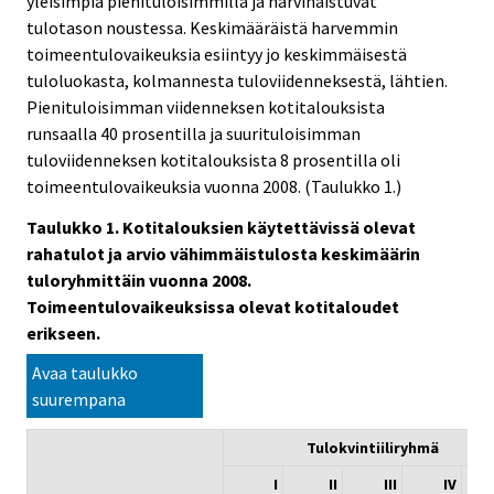
yleisimpiä pienituloisimmilla ja harvinaistuvat
tulotason noustessa. Keskimääräistä harvemmin
toimeentulovaikeuksia esiintyy jo keskimmäisestä
tuloluokasta, kolmannesta tuloviidenneksestä, lähtien.
Pienituloisimman viidenneksen kotitalouksista
runsaalla 40 prosentilla ja suurituloisimman
tuloviidenneksen kotitalouksista 8 prosentilla oli
toimeentulovaikeuksia vuonna 2008. (Taulukko 1.)
Taulukko 1. Kotitalouksien käytettävissä olevat
rahatulot ja arvio vähimmäistulosta keskimäärin
tuloryhmittäin vuonna 2008.
Toimeentulovaikeuksissa olevat kotitaloudet
erikseen.
Avaa taulukko
suurempana
Tulokvintiiliryhmä
I
II
III
IV