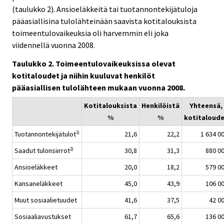
(taulukko 2). Ansioeläkkeitä tai tuotannontekijätuloja
pääasiallisina tulolähteinään saavista kotitalouksista
toimeentulovaikeuksia oli harvemmin eli joka
viidennellä vuonna 2008.
Taulukko 2. Toimeentulovaikeuksissa olevat
kotitaloudet ja niihin kuuluvat henkilöt
pääasiallisen tulolähteen mukaan vuonna 2008.
Kotitalouksista
Henkilöistä
Yhteensä,
%
%
kotitaloud
Tuotannontekijätulot
21,6
22,2
1 634 0
1)
Saadut tulonsiirrot
30,8
31,3
880 0
2)
Ansioeläkkeet
20,0
18,2
579 0
Kansaneläkkeet
45,0
43,9
106 0
Muut sosiaalietuudet
41,6
37,5
42 0
Sosiaaliavustukset
61,7
65,6
136 0