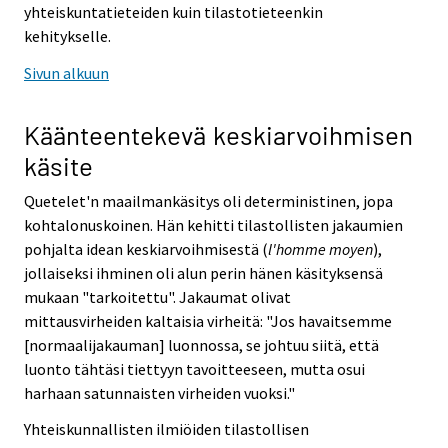
yhteiskuntatieteiden kuin tilastotieteenkin
kehitykselle.
Sivun alkuun
Käänteentekevä keskiarvoihmisen
käsite
Quetelet'n maailmankäsitys oli deterministinen, jopa
kohtalonuskoinen. Hän kehitti tilastollisten jakaumien
pohjalta idean keskiarvoihmisestä (
l'homme moyen
),
jollaiseksi ihminen oli alun perin hänen käsityksensä
mukaan "tarkoitettu". Jakaumat olivat
mittausvirheiden kaltaisia virheitä: "Jos havaitsemme
[normaalijakauman] luonnossa, se johtuu siitä, että
luonto tähtäsi tiettyyn tavoitteeseen, mutta osui
harhaan satunnaisten virheiden vuoksi."
Yhteiskunnallisten ilmiöiden tilastollisen