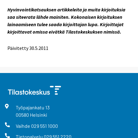
Hyvinvointikatsauksen artikkeleita ja muita kirjoituksia
saa siteerata lähde mainiten. Kokonaisen kirjoituksen
lainaamiseen tulee saada kirjoittajan lupa. Kirjoittajat
kirjoittavat omissa eivätkä Tilastokeskuksen nimissä.
Päivitetty 30.5.2011
Työpajankatu
13
00580
Helsinki
Vaihde
029 551 1000
Tietopalvelu
029 551 2220