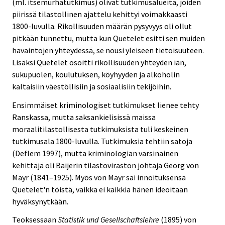
(ml. itsemurhatutkimus) olivat tutkimusalueita, joiden
piirissä tilastollinen ajattelu kehittyi voimakkaasti
1800-luvulla. Rikollisuuden määrän pysyvyys oli ollut
pitkään tunnettu, mutta kun Quetelet esitti sen muiden
havaintojen yhteydessä, se nousi yleiseen tietoisuuteen.
Lisäksi Quetelet osoitti rikollisuuden yhteyden iän,
sukupuolen, koulutuksen, köyhyyden ja alkoholin
kaltaisiin väestöllisiin ja sosiaalisiin tekijöihin.
Ensimmäiset kriminologiset tutkimukset lienee tehty
Ranskassa, mutta saksankielisissä maissa
moraalitilastollisesta tutkimuksista tuli keskeinen
tutkimusala 1800-luvulla. Tutkimuksia tehtiin satoja
(Deflem 1997), mutta kriminologian varsinainen
kehittäjä oli Baijerin tilastoviraston johtaja Georg von
Mayr (1841–1925). Myös von Mayr sai innoituksensa
Quetelet'n töistä, vaikka ei kaikkia hänen ideoitaan
hyväksynytkään.
Teoksessaan
Statistik und Gesellschaftslehre
(1895) von