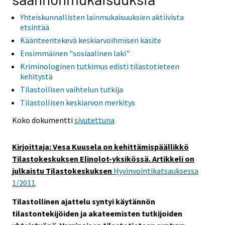
Yhteiskunnallisten lainmukaisuuksien aktiivista
etsintää
Käänteentekevä keskiarvoihmisen käsite
Ensimmäinen "sosiaalinen laki"
Kriminologinen tutkimus edisti tilastotieteen
kehitystä
Tilastollisen vaihtelun tutkija
Tilastollisen keskiarvon merkitys
Koko dokumentti
sivutettuna
Kirjoittaja: Vesa Kuusela on kehittämispäällikkö
Tilastokeskuksen Elinolot-yksikössä. Artikkeli on
julkaistu Tilastokeskuksen
Hyvinvointikatsauksessa
1/2011
.
Tilastollinen ajattelu syntyi käytännön
tilastontekijöiden ja akateemisten tutkijoiden