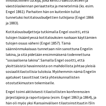
innovatiivinen tutkija, joka kehitti väestötieteen ja
väestölaskennan periaatteita ja menetelmiä (ks. esim.
Engel 1861). Parhaiten hän on kuitenkin tullut
tunnetuksi kotitalousbudjettien tutkijana (Engel 1866
ja 1883).
Kotitalousbudjetteja tutkimalla Engel osoitti, että
tulojen lisääntyessä kotitalouksien ruokaan käyttämien
tulojen osuus väheni (Engel 1857). Tämä
säännönmukaisuus tunnetaan niin sanottuna Engelin
lakina, ja sitä pidetään ensimmäisenä todennettuna
"sosiaalisena lakina". Samalla Engel osoitti, että
yksittäisistä havainnoista on mahdollista johtaa yleisiä
sosiaalitilastollisia tuloksia. Myöhemmin nämä Engelin
ajatukset tasoittivat tietä yhteiskunnallisten
otostutkimusten tekemiselle.
Engel toimi aktiivisesti tilastollisten konferenssien
järjestäjänä ja raportoijana (esim. Engel 1863 ja 1864), ja
hän oli myös yksi Kansainvälisen tilastoinstituutin ISIn