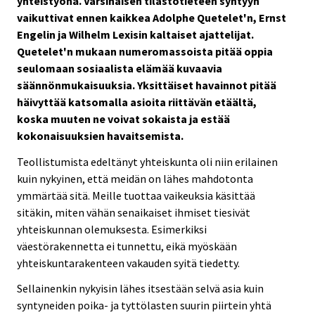
yhteistyönä. Varsinaisen tilastotieteen syntyyn
vaikuttivat ennen kaikkea Adolphe Quetelet'n, Ernst
Engelin ja Wilhelm Lexisin kaltaiset ajattelijat.
Quetelet'n mukaan numeromassoista pitää oppia
seulomaan sosiaalista elämää kuvaavia
säännönmukaisuuksia. Yksittäiset havainnot pitää
häivyttää katsomalla asioita riittävän etäältä,
koska muuten ne voivat sokaista ja estää
kokonaisuuksien havaitsemista.
Teollistumista edeltänyt yhteiskunta oli niin erilainen
kuin nykyinen, että meidän on lähes mahdotonta
ymmärtää sitä. Meille tuottaa vaikeuksia käsittää
sitäkin, miten vähän senaikaiset ihmiset tiesivät
yhteiskunnan olemuksesta. Esimerkiksi
väestörakennetta ei tunnettu, eikä myöskään
yhteiskuntarakenteen vakauden syitä tiedetty.
Sellainenkin nykyisin lähes itsestään selvä asia kuin
syntyneiden poika- ja tyttölasten suurin piirtein yhtä