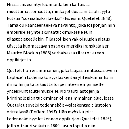
Niissä siis esiintyi luonnonlakien kaltaista
muuttumattomuutta, minkä johdosta niitä oli syytä
kutsua "sosiaalisiksi laeiksi" (ks. esim. Quetelet 1848).
Tämä oli käänteentekevä havainto, joka loi pohjan niin
empiiriselle yhteiskuntatutkimukselle kuin
tilastotieteellekin. Tilastollisen vakioisuuden ajatus
täyttää huomattavan osan esimerkiksi ranskalaisen
Maurice Blockin (1886) varhaisesta tilastotieteen
oppikirjasta.
Quetelet oli ensimmäinen, joka laajassa mitassa sovelsi
Laplace'n todennäköisyyslaskentaa yhteiskunnallisiin
ilmiöihin ja tätä kautta loi perinteen empiiriselle
yhteiskuntatutkimukselle. Moraalitilastojen ja
kriminologian tutkiminen oli ensimmäinen alue, jossa
Quetelet sovelsi todennäköisyyslaskentaa tilastojen
erittelyssä (Deflem 1997). Hän myös kirjoitti
todennäköisyyslaskennan oppikirjan (Quetelet 1846),
jolla oli suuri vaikutus 1800-luvun lopulla niin