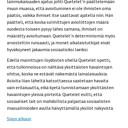
lainmukaisuuden ajatus johti Quetelet'n päättelemään
muun muassa, että avioituminen ei ole ihmisten oma
päätös, vaikka ihmiset itse saattavat ajatella niin. Hän
päätteli, että koska solmittujen avioliittojen määrä
vuodesta toiseen pysyy lähes samana, ihmiset on
määrätty avioitumaan. Quetelet'n determinismiä myös
arvosteltiin runsaasti, ja monet aikalaistutkijat eivät
hyväksyneet jakaumia sosiaalisiksi laeiksi.
Edellä mainittujen löydösten ohella Quetelet opetti,
että tulkinnoissa on nähtävä yksittäisten havaintojen
ohitse, koska ne estävät näkemästä lainalaisuuksia.
Asioita liian läheltä katsottaessa saatetaan havaita
vain erilaisuutta, eikä kyetä tunnistamaan yksittäisten
havaintojen yleisiä piirteitä. Quetelet esitti, että
sosiaaliset lait on mahdollista paljastaa sosiaalisten
massailmiöiden avulla häivyttämällä yksilöt näkyvistä.
Sivun alkuun