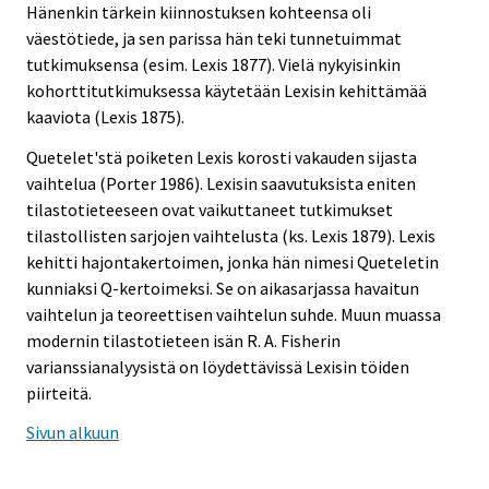
Hänenkin tärkein kiinnostuksen kohteensa oli
väestötiede, ja sen parissa hän teki tunnetuimmat
tutkimuksensa (esim. Lexis 1877). Vielä nykyisinkin
kohorttitutkimuksessa käytetään Lexisin kehittämää
kaaviota (Lexis 1875).
Quetelet'stä poiketen Lexis korosti vakauden sijasta
vaihtelua (Porter 1986). Lexisin saavutuksista eniten
tilastotieteeseen ovat vaikuttaneet tutkimukset
tilastollisten sarjojen vaihtelusta (ks. Lexis 1879). Lexis
kehitti hajontakertoimen, jonka hän nimesi Queteletin
kunniaksi Q-kertoimeksi. Se on aikasarjassa havaitun
vaihtelun ja teoreettisen vaihtelun suhde. Muun muassa
modernin tilastotieteen isän R. A. Fisherin
varianssianalyysistä on löydettävissä Lexisin töiden
piirteitä.
Sivun alkuun