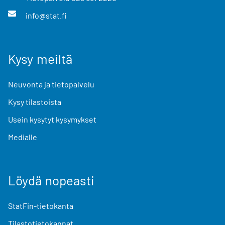
info@stat.fi
Kysy meiltä
Neuvonta ja tietopalvelu
Kysy tilastoista
Usein kysytyt kysymykset
Medialle
Löydä nopeasti
StatFin-tietokanta
Tilastotietokannat