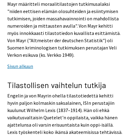
Mayr määritteli moraalitilastojen tutkimusalaksi
"niiden eettisen elämän olosuhteiden ja esiintymisen
tutkimisen, joiden massahavainnointi on mahdollista
numeroiden ja mittausten avulla". Von Mayr kehitti
myös innokkaasti tilastotiedon kuvallista esittämistä.
Von Mayr ("Altmeister der deutschen Statistik") oli
Suomen kriminologisen tutkimuksen perustajan Veli
Verkon esikuva (ks. Verkko 1949).
Sivun alkuun
Tilastollisen vaihtelun tutkija
Engelin ja von Mayrin ohella tilastotiedettä kehitti
hyvin paljon kolmaskin saksalainen, ISIn perustajiin
kuulunut Wilhelm Lexis (1837–1914). Hän oli ehkä
vaikutusvaltaisin Quetelet'n oppilaista, vaikka hänen
ajattelunsa oli varsin erisuuntaista kuin oppi-isällä.
Lexis työskenteli koko ikänsä akateemisissa tehtävissä.