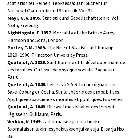
statistischer Reihen. Teoksessa: Jahrbücher für
National Ökonomie und Statistik. Vol. 32.
Mayr, G. v. 1895.
Statistik und Gesellschaftslehre. Vol I.
Mohr, Freiburg.
Nightingale, F. 1857.
Mortality of the British Army.
Harrison and Sons, London.
Porter, T. M. 1986.
The Rise of Statistical Thinking
1820–1900. Princeton University Press.
Quetelet, A. 1835.
Sur l'homme et le développement de
ses facultés. Ou Essai de physique sociale. Bachelier,
Paris.
Quetelet, A. 1846.
Lettres à S.A.R. le duc régnant de
Saxe-Coburg et Gotha. Sur la théorie des probabilités.
Appliquée aux sciences morales et politiques. Bruxelles.
Quetelet, A. 1848.
Du système social et des lois qui
régissent. Guillaum, Paris.
Verkko, V. 1949.
Lähimmäisen ja oma henki.
Suomalaisen lakimiesyhdistyksen julkaisuja. B-sarja N:o
33.