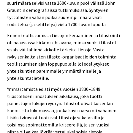
suuri määrä selvisi vasta 1600-luvun puolivälissä John
Grauntin demografisissa tutkimuksissa. Syntyvien
tyttölasten vähän poikia suurempi määrä vaati
todistelua (ja selittelyä) vielä 1700-luvun lopulla.
Ennen teollistumista tietojen kerääminen ja tilastointi
oli pääasiassa kirkon tehtävänä, minkä vuoksi tilastot
sisälsivät lähinnä kirkolle tärkeitä tietoja. Vasta
nykyisenkaltaisten tilasto-organisaatioiden toiminta
teollistumisen ajan loppupuolella loi edellytykset
yhteiskuntien paremmalle ymmärtämiselle ja
yhteiskuntatieteille.
Ymmärtämistä edisti myös vuosien 1830–1849
tilastollisen innostuksen aikakausi, joka tuotti
painettujen lukujen vyöryn. Tilastot olivat kuitenkin
kaoottista lukumassaa, jonka käyttöarvo oli vähäinen.
Lisäksi virastot tuottivat tilastoja sekalaisilla ja
toisiinsa sopimattomilla kriteereillä, ja sen vuoksi
niistä oli vaikea löytää vertailukelpoisia tietoja.