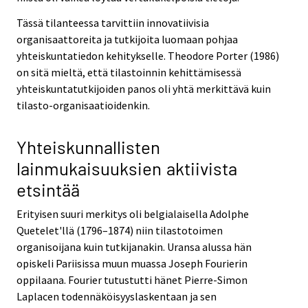
Tässä tilanteessa tarvittiin innovatiivisia
organisaattoreita ja tutkijoita luomaan pohjaa
yhteiskuntatiedon kehitykselle. Theodore Porter (1986)
on sitä mieltä, että tilastoinnin kehittämisessä
yhteiskuntatutkijoiden panos oli yhtä merkittävä kuin
tilasto-organisaatioidenkin.
Yhteiskunnallisten
lainmukaisuuksien aktiivista
etsintää
Erityisen suuri merkitys oli belgialaisella Adolphe
Quetelet'llä (1796–1874) niin tilastotoimen
organisoijana kuin tutkijanakin. Uransa alussa hän
opiskeli Pariisissa muun muassa Joseph Fourierin
oppilaana. Fourier tutustutti hänet Pierre-Simon
Laplacen todennäköisyyslaskentaan ja sen