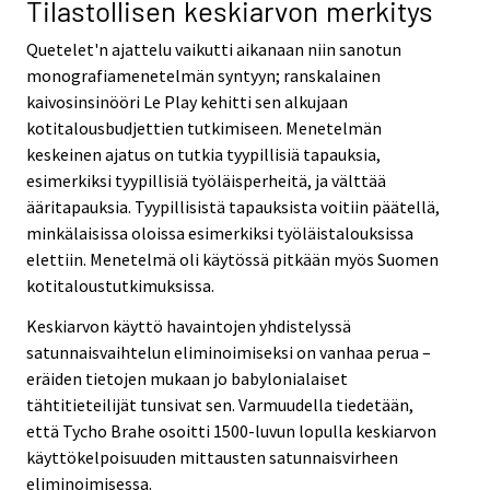
Tilastollisen keskiarvon merkitys
Quetelet'n ajattelu vaikutti aikanaan niin sanotun
monografiamenetelmän syntyyn; ranskalainen
kaivosinsinööri Le Play kehitti sen alkujaan
kotitalousbudjettien tutkimiseen. Menetelmän
keskeinen ajatus on tutkia tyypillisiä tapauksia,
esimerkiksi tyypillisiä työläisperheitä, ja välttää
ääritapauksia. Tyypillisistä tapauksista voitiin päätellä,
minkälaisissa oloissa esimerkiksi työläistalouksissa
elettiin. Menetelmä oli käytössä pitkään myös Suomen
kotitaloustutkimuksissa.
Keskiarvon käyttö havaintojen yhdistelyssä
satunnaisvaihtelun eliminoimiseksi on vanhaa perua –
eräiden tietojen mukaan jo babylonialaiset
tähtitieteilijät tunsivat sen. Varmuudella tiedetään,
että Tycho Brahe osoitti 1500-luvun lopulla keskiarvon
käyttökelpoisuuden mittausten satunnaisvirheen
eliminoimisessa.