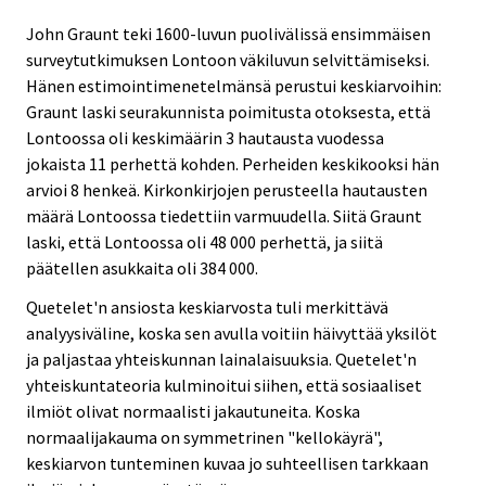
John Graunt teki 1600-luvun puolivälissä ensimmäisen
surveytutkimuksen Lontoon väkiluvun selvittämiseksi.
Hänen estimointimenetelmänsä perustui keskiarvoihin:
Graunt laski seurakunnista poimitusta otoksesta, että
Lontoossa oli keskimäärin 3 hautausta vuodessa
jokaista 11 perhettä kohden. Perheiden keskikooksi hän
arvioi 8 henkeä. Kirkonkirjojen perusteella hautausten
määrä Lontoossa tiedettiin varmuudella. Siitä Graunt
laski, että Lontoossa oli 48 000 perhettä, ja siitä
päätellen asukkaita oli 384 000.
Quetelet'n ansiosta keskiarvosta tuli merkittävä
analyysiväline, koska sen avulla voitiin häivyttää yksilöt
ja paljastaa yhteiskunnan lainalaisuuksia. Quetelet'n
yhteiskuntateoria kulminoitui siihen, että sosiaaliset
ilmiöt olivat normaalisti jakautuneita. Koska
normaalijakauma on symmetrinen "kellokäyrä",
keskiarvon tunteminen kuvaa jo suhteellisen tarkkaan