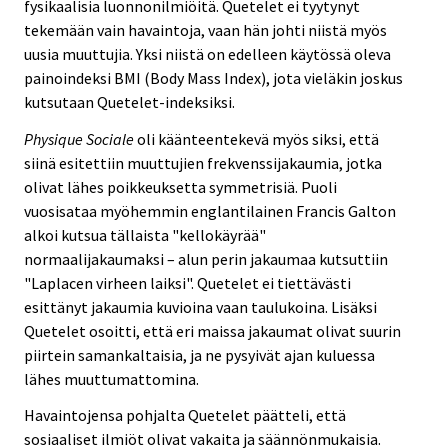
fysikaalisia luonnonilmiöitä. Quetelet ei tyytynyt
tekemään vain havaintoja, vaan hän johti niistä myös
uusia muuttujia. Yksi niistä on edelleen käytössä oleva
painoindeksi BMI (Body Mass Index), jota vieläkin joskus
kutsutaan Quetelet-indeksiksi.
Physique Sociale
oli käänteentekevä myös siksi, että
siinä esitettiin muuttujien frekvenssijakaumia, jotka
olivat lähes poikkeuksetta symmetrisiä. Puoli
vuosisataa myöhemmin englantilainen Francis Galton
alkoi kutsua tällaista "kellokäyrää"
normaalijakaumaksi – alun perin jakaumaa kutsuttiin
"Laplacen virheen laiksi". Quetelet ei tiettävästi
esittänyt jakaumia kuvioina vaan taulukoina. Lisäksi
Quetelet osoitti, että eri maissa jakaumat olivat suurin
piirtein samankaltaisia, ja ne pysyivät ajan kuluessa
lähes muuttumattomina.
Havaintojensa pohjalta Quetelet päätteli, että
sosiaaliset ilmiöt olivat vakaita ja säännönmukaisia.