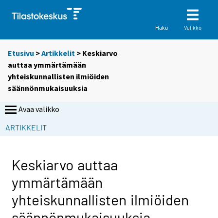
Valikko
Haku
Etusivu
>
Artikkelit
> Keskiarvo
auttaa ymmärtämään
yhteiskunnallisten ilmiöiden
säännönmukaisuuksia
Avaa valikko
ARTIKKELIT
Keskiarvo auttaa
ymmärtämään
yhteiskunnallisten ilmiöiden
säännönmukaisuuksia