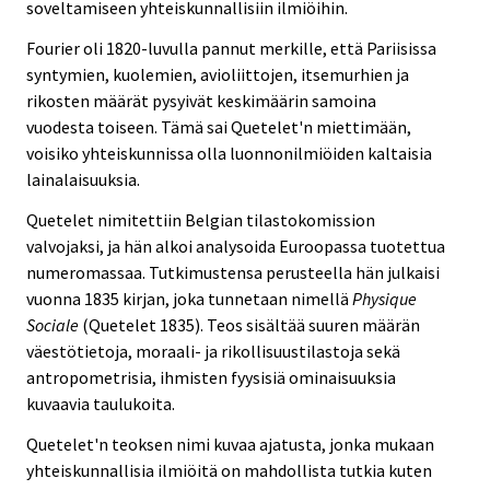
soveltamiseen yhteiskunnallisiin ilmiöihin.
Fourier oli 1820-luvulla pannut merkille, että Pariisissa
syntymien, kuolemien, avioliittojen, itsemurhien ja
rikosten määrät pysyivät keskimäärin samoina
vuodesta toiseen. Tämä sai Quetelet'n miettimään,
voisiko yhteiskunnissa olla luonnonilmiöiden kaltaisia
lainalaisuuksia.
Quetelet nimitettiin Belgian tilastokomission
valvojaksi, ja hän alkoi analysoida Euroopassa tuotettua
numeromassaa. Tutkimustensa perusteella hän julkaisi
vuonna 1835 kirjan, joka tunnetaan nimellä
Physique
Sociale
(Quetelet 1835). Teos sisältää suuren määrän
väestötietoja, moraali- ja rikollisuustilastoja sekä
antropometrisia, ihmisten fyysisiä ominaisuuksia
kuvaavia taulukoita.
Quetelet'n teoksen nimi kuvaa ajatusta, jonka mukaan
yhteiskunnallisia ilmiöitä on mahdollista tutkia kuten