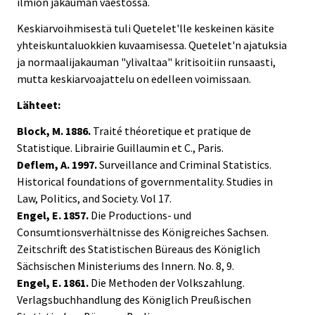
ilmiön jakauman väestössä.
Keskiarvoihmisestä tuli Quetelet'lle keskeinen käsite
yhteiskuntaluokkien kuvaamisessa. Quetelet'n ajatuksia
ja normaalijakauman "ylivaltaa" kritisoitiin runsaasti,
mutta keskiarvoajattelu on edelleen voimissaan.
Lähteet:
Block, M. 1886.
Traité théoretique et pratique de
Statistique. Librairie Guillaumin et C., Paris.
Deflem, A. 1997.
Surveillance and Criminal Statistics.
Historical foundations of governmentality. Studies in
Law, Politics, and Society. Vol 17.
Engel, E. 1857.
Die Productions- und
Consumtionsverhältnisse des Königreiches Sachsen.
Zeitschrift des Statistischen Büreaus des Königlich
Sächsischen Ministeriums des Innern. No. 8, 9.
Engel, E. 1861.
Die Methoden der Volkszahlung.
Verlagsbuchhandlung des Königlich Preußischen