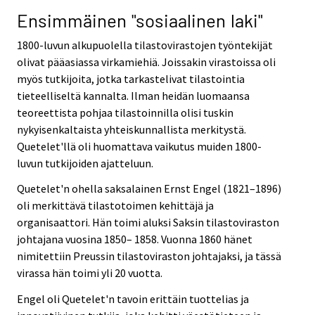
Ensimmäinen "sosiaalinen laki"
1800-luvun alkupuolella tilastovirastojen työntekijät
olivat pääasiassa virkamiehiä. Joissakin virastoissa oli
myös tutkijoita, jotka tarkastelivat tilastointia
tieteelliseltä kannalta. Ilman heidän luomaansa
teoreettista pohjaa tilastoinnilla olisi tuskin
nykyisenkaltaista yhteiskunnallista merkitystä.
Quetelet'llä oli huomattava vaikutus muiden 1800-
luvun tutkijoiden ajatteluun.
Quetelet'n ohella saksalainen Ernst Engel (1821–1896)
oli merkittävä tilastotoimen kehittäjä ja
organisaattori. Hän toimi aluksi Saksin tilastoviraston
johtajana vuosina 1850– 1858. Vuonna 1860 hänet
nimitettiin Preussin tilastoviraston johtajaksi, ja tässä
virassa hän toimi yli 20 vuotta.
Engel oli Quetelet'n tavoin erittäin tuottelias ja