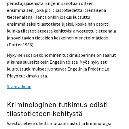
perustajajäsenistä. Engelin sanotaan olleen
ensimmäisen, joka piti tilastotiedettä itsenäisenä
tieteenalana. Häntä onkin joskus kutsuttu
ensimmäiseksi tilastotieteilijäksi, koska hän osoitti,
kuinka tilastotieteestä kehittyisi arvostettu tieteenala
ja soveltavien tieteiden keskeinen menetelmätiede
(Porter 1986).
Nykyinen sosioekonominen tutkimusperinne on saanut
alkunsa suurelta osin Engelin töistä. Myös nykyiset
kulutustutkimukset juontuvat Engelin ja Frédéric Le
Playn tutkimuksista.
Sivun alkuun
Kriminologinen tutkimus edisti
tilastotieteen kehitystä
Väestötieteen ohella moraalitilastot ja kriminologia