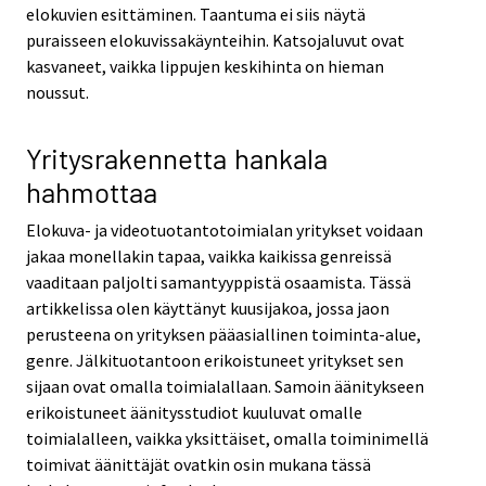
elokuvien esittäminen. Taantuma ei siis näytä
puraisseen elokuvissakäynteihin. Katsojaluvut ovat
kasvaneet, vaikka lippujen keskihinta on hieman
noussut.
Yritysrakennetta hankala
hahmottaa
Elokuva- ja videotuotantotoimialan yritykset voidaan
jakaa monellakin tapaa, vaikka kaikissa genreissä
vaaditaan paljolti samantyyppistä osaamista. Tässä
artikkelissa olen käyttänyt kuusijakoa, jossa jaon
perusteena on yrityksen pääasiallinen toiminta-alue,
genre. Jälkituotantoon erikoistuneet yritykset sen
sijaan ovat omalla toimialallaan. Samoin äänitykseen
erikoistuneet äänitysstudiot kuuluvat omalle
toimialalleen, vaikka yksittäiset, omalla toiminimellä
toimivat äänittäjät ovatkin osin mukana tässä