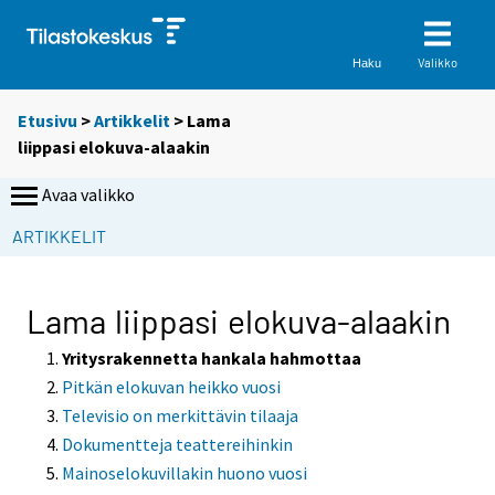
Valikko
Haku
Etusivu
>
Artikkelit
> Lama
liippasi elokuva-alaakin
Avaa valikko
S
ARTIKKELIT
i
i
r
Lama liippasi elokuva-alaakin
r
y
Yritysrakennetta hankala hahmottaa
t
Pitkän elokuvan heikko vuosi
t
Televisio on merkittävin tilaaja
o
Dokumentteja teattereihinkin
i
Mainoselokuvillakin huono vuosi
s