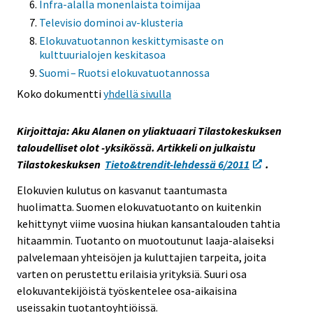
Infra-alalla monenlaista toimijaa
e
Televisio dominoi av-klusteria
e
Elokuvatuotannon keskittymisaste on
n
kulttuurialojen keskitasoa
p
Suomi – Ruotsi elokuvatuotannossa
a
Koko dokumentti
yhdellä sivulla
l
v
e
Kirjoittaja: Aku Alanen on yliaktuaari Tilastokeskuksen
l
taloudelliset olot -yksikössä. Artikkeli on julkaistu
u
Tilastokeskuksen
Tieto&trendit-lehdessä 6/2011
.
u
Elokuvien kulutus on kasvanut taantumasta
n
huolimatta. Suomen elokuvatuotanto on kuitenkin
.
kehittynyt viime vuosina hiukan kansantalouden tahtia
hitaammin. Tuotanto on muotoutunut laaja-alaiseksi
palvelemaan yhteisöjen ja kuluttajien tarpeita, joita
varten on perustettu erilaisia yrityksiä. Suuri osa
elokuvantekijöistä työskentelee osa-aikaisina
useissakin tuotantoyhtiöissä.