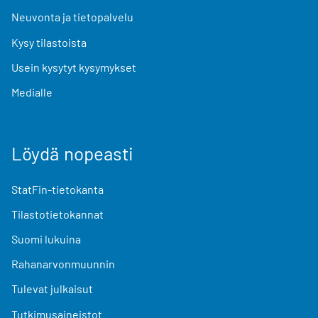
Neuvonta ja tietopalvelu
Kysy tilastoista
Usein kysytyt kysymykset
Medialle
Löydä nopeasti
StatFin-tietokanta
Tilastotietokannat
Suomi lukuina
Rahanarvonmuunnin
Tulevat julkaisut
Tutkimusaineistot