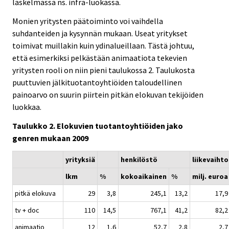
laskelmassa ns. infra-luokassa.
Monien yritysten päätoiminto voi vaihdella
suhdanteiden ja kysynnän mukaan. Useat yritykset
toimivat muillakin kuin ydinalueillaan. Tästä johtuu,
että esimerkiksi pelkästään animaatiota tekevien
yritysten rooli on niin pieni taulukossa 2. Taulukosta
puuttuvien jälkituotantoyhtiöiden taloudellinen
painoarvo on suurin piirtein pitkän elokuvan tekijöiden
luokkaa.
Taulukko 2. Elokuvien tuotantoyhtiöiden jako
genren mukaan 2009
yrityksiä
henkilöstö
liikevaihto
lkm
%
kokoaikainen
%
milj. euroa
pitkä elokuva
29
3,8
245,1
13,2
17,9
tv + doc
110
14,5
767,1
41,2
82,2
animaatio
12
1,6
52,7
2,8
2,7