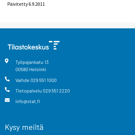
Päivitetty 6.9.2011
Työpajankatu
13
00580
Helsinki
Vaihde
029 551 1000
Tietopalvelu
029 551 2220
info@stat.fi
Kysy meiltä