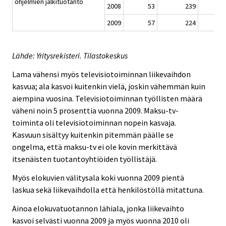
ohjelmien jälkituotanto
2008
53
239
2009
57
224
Lähde: Yritysrekisteri. Tilastokeskus
Lama vähensi myös televisiotoiminnan liikevaihdon
kasvua; ala kasvoi kuitenkin vielä, joskin vähemmän kuin
aiempina vuosina. Televisiotoiminnan työllisten määrä
väheni noin 5 prosenttia vuonna 2009. Maksu-tv-
toiminta oli televisiotoiminnan nopein kasvaja.
Kasvuun sisältyy kuitenkin pitemmän päälle se
ongelma, että maksu-tv ei ole kovin merkittävä
itsenäisten tuotantoyhtiöiden työllistäjä.
Myös elokuvien välitysala koki vuonna 2009 pientä
laskua sekä liikevaihdolla että henkilöstöllä mitattuna.
Ainoa elokuvatuotannon lähiala, jonka liikevaihto
kasvoi selvästi vuonna 2009 ja myös vuonna 2010 oli