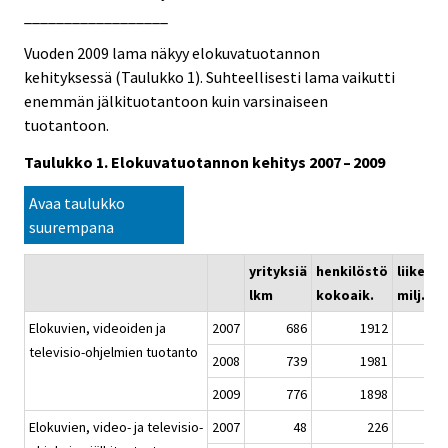
__________________
Vuoden 2009 lama näkyy elokuvatuotannon
kehityksessä (Taulukko 1). Suhteellisesti lama vaikutti
enemmän jälkituotantoon kuin varsinaiseen
tuotantoon.
Taulukko 1. Elokuvatuotannon kehitys 2007 – 2009
Avaa taulukko
suurempana
yrityksiä
henkilöstö
liikeva
lkm
kokoaik.
milj. eu
Elokuvien, videoiden ja
2007
686
1912
televisio-ohjelmien tuotanto
2008
739
1981
2009
776
1898
Elokuvien, video- ja televisio-
2007
48
226