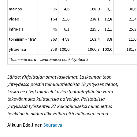
mainos
35
4,6
168,9
9,1
30,6
video
164
21,6
238,1
12,8
21,4
infra-ala
46
6,1
225,5
12,1
25,3
toiminimi-infra*
363
47,8
163,4
8,8
11,6
yhteensä
759
100,0
1860,8
100,0
191,7
*toiminimi-infra = sivutoimisia henkilöyhtiöitä
Lähde: Kirjoittajan omat laskelmat. Laskelman teon
yhteydessä poistin toimialatiedoista 18 yrityksen tiedot,
koska ne eivät toimi elokuvien tuotantoyhtiöinä vaan
tekevät muita kulttuurisia palveluja. Poistetuissa
yrityksissä työskenteli 37 kokoaikaiseksi muunnettua
henkilöä ja niiden liikevaihto oli 5 miljoonaa euroa.
Alkuun
Edellinen
Seuraava