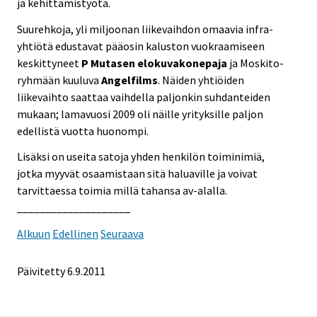
ja kehittämistyötä.
Suurehkoja, yli miljoonan liikevaihdon omaavia infra-
yhtiötä edustavat pääosin kaluston vuokraamiseen
keskittyneet
P Mutasen elokuvakonepaja
ja Moskito-
ryhmään kuuluva
Angelfilms
. Näiden yhtiöiden
liikevaihto saattaa vaihdella paljonkin suhdanteiden
mukaan; lamavuosi 2009 oli näille yrityksille paljon
edellistä vuotta huonompi.
Lisäksi on useita satoja yhden henkilön toiminimiä,
jotka myyvät osaamistaan sitä haluaville ja voivat
tarvittaessa toimia millä tahansa av-alalla.
____________________
Alkuun
Edellinen
Seuraava
Päivitetty 6.9.2011