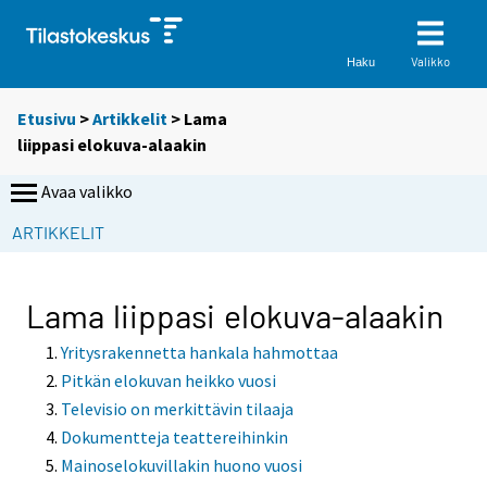
Valikko
Haku
Etusivu
>
Artikkelit
> Lama
liippasi elokuva-alaakin
Avaa valikko
ARTIKKELIT
Lama liippasi elokuva-alaakin
Yritysrakennetta hankala hahmottaa
Pitkän elokuvan heikko vuosi
Televisio on merkittävin tilaaja
Dokumentteja teattereihinkin
Mainoselokuvillakin huono vuosi