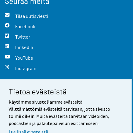
Seuraa meitä
Tilaa uutisviesti
Facebook
Twitter
LinkedIn
YouTube
Instagram
Tietoa evästeistä
Yhteystiedot
Käytämme sivustollamme evästeitä.
Palaute
Välttämättömiä evästeitä tarvitaan, jotta sivusto
toimii oikein. Muita evästeitä tarvitaan videoiden,
Käyttöehdot
podcastien ja palautepalvelun esittämiseen.
Tietosuoja
Lue lisää evästeistä.