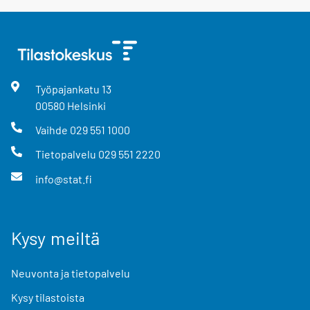
Työpajankatu
13
00580
Helsinki
Vaihde
029 551 1000
Tietopalvelu
029 551 2220
info@stat.fi
Kysy meiltä
Neuvonta ja tietopalvelu
Kysy tilastoista