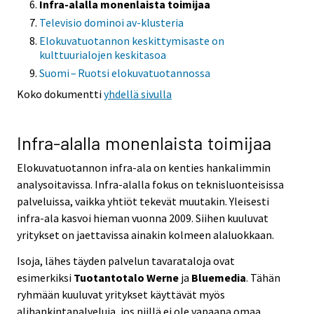
Infra-alalla monenlaista toimijaa
Televisio dominoi av-klusteria
Elokuvatuotannon keskittymisaste on
kulttuurialojen keskitasoa
Suomi – Ruotsi elokuvatuotannossa
Koko dokumentti
yhdellä sivulla
Infra-alalla monenlaista toimijaa
Elokuvatuotannon infra-ala on kenties hankalimmin
analysoitavissa. Infra-alalla fokus on teknisluonteisissa
palveluissa, vaikka yhtiöt tekevät muutakin. Yleisesti
infra-ala kasvoi hieman vuonna 2009. Siihen kuuluvat
yritykset on jaettavissa ainakin kolmeen alaluokkaan.
Isoja, lähes täyden palvelun tavarataloja ovat
esimerkiksi
Tuotantotalo Werne
ja
Bluemedia
. Tähän
ryhmään kuuluvat yritykset käyttävät myös
alihankintapalveluja, jos niillä ei ole vapaana omaa