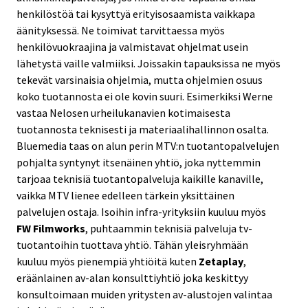
henkilöstöä tai kysyttyä erityisosaamista vaikkapa
äänityksessä. Ne toimivat tarvittaessa myös
henkilövuokraajina ja valmistavat ohjelmat usein
lähetystä vaille valmiiksi. Joissakin tapauksissa ne myös
tekevät varsinaisia ohjelmia, mutta ohjelmien osuus
koko tuotannosta ei ole kovin suuri. Esimerkiksi Werne
vastaa Nelosen urheilukanavien kotimaisesta
tuotannosta teknisesti ja materiaalihallinnon osalta.
Bluemedia taas on alun perin MTV:n tuotantopalvelujen
pohjalta syntynyt itsenäinen yhtiö, joka nyttemmin
tarjoaa teknisiä tuotantopalveluja kaikille kanaville,
vaikka MTV lienee edelleen tärkein yksittäinen
palvelujen ostaja. Isoihin infra-yrityksiin kuuluu myös
FW Filmworks
, puhtaammin teknisiä palveluja tv-
tuotantoihin tuottava yhtiö. Tähän yleisryhmään
kuuluu myös pienempiä yhtiöitä kuten
Zetaplay
,
eräänlainen av-alan konsulttiyhtiö joka keskittyy
konsultoimaan muiden yritysten av-alustojen valintaa