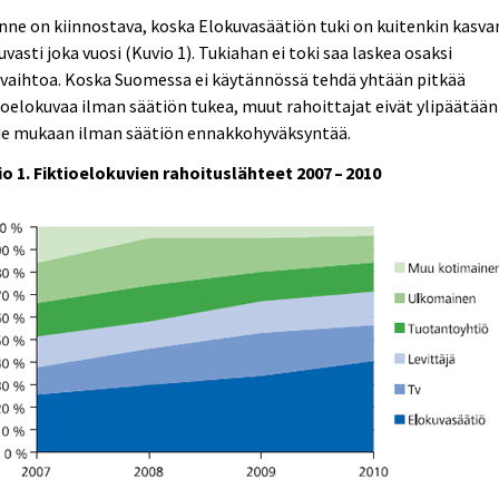
nne on kiinnostava, koska Elokuvasäätiön tuki on kuitenkin kasva
uvasti joka vuosi (Kuvio 1). Tukiahan ei toki saa laskea osaksi
evaihtoa. Koska Suomessa ei käytännössä tehdä yhtään pitkää
ioelokuvaa ilman säätiön tukea, muut rahoittajat eivät ylipäätään
de mukaan ilman säätiön ennakkohyväksyntää.
o 1. Fiktioelokuvien rahoituslähteet 2007 – 2010