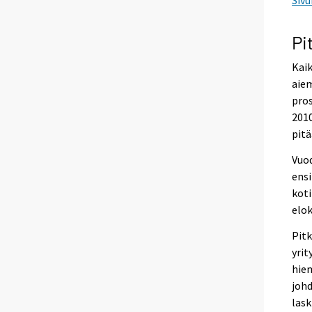
Pi
Kaik
aiem
pros
2010
pitä
Vuod
ensi
koti
elo
Pitk
yrit
hiem
johd
lask