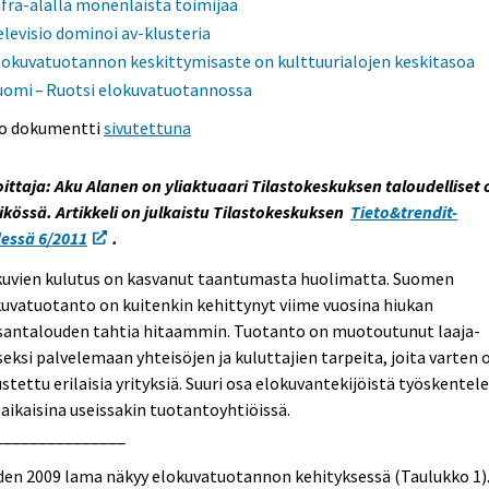
nfra-alalla monenlaista toimijaa
elevisio dominoi av-klusteria
lokuvatuotannon keskittymisaste on kulttuurialojen keskitasoa
uomi – Ruotsi elokuvatuotannossa
o dokumentti
sivutettuna
oittaja: Aku Alanen on yliaktuaari Tilastokeskuksen taloudelliset 
ikössä. Artikkeli on julkaistu Tilastokeskuksen
Tieto&trendit-
dessä 6/2011
.
kuvien kulutus on kasvanut taantumasta huolimatta. Suomen
uvatuotanto on kuitenkin kehittynyt viime vuosina hiukan
santalouden tahtia hitaammin. Tuotanto on muotoutunut laaja-
seksi palvelemaan yhteisöjen ja kuluttajien tarpeita, joita varten 
stettu erilaisia yrityksiä. Suuri osa elokuvantekijöistä työskentel
aikaisina useissakin tuotantoyhtiöissä.
_______________
den 2009 lama näkyy elokuvatuotannon kehityksessä (Taulukko 1)