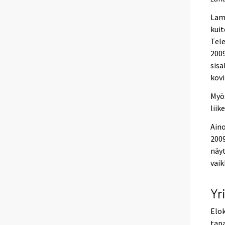
Lama
kuit
Tele
2009
sisä
kovi
Myös
liik
Aino
2009
näyt
vaik
Yr
Elok
tapa