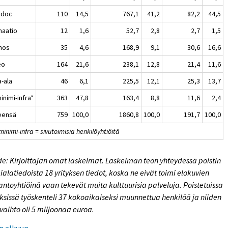
+ doc
110
14,5
767,1
41,2
82,2
44,5
maatio
12
1,6
52,7
2,8
2,7
1,5
nos
35
4,6
168,9
9,1
30,6
16,6
eo
164
21,6
238,1
12,8
21,4
11,6
a-ala
46
6,1
225,5
12,1
25,3
13,7
inimi-infra*
363
47,8
163,4
8,8
11,6
2,4
eensä
759
100,0
1860,8
100,0
191,7
100,0
minimi-infra = sivutoimisia henkilöyhtiöitä
e: Kirjoittajan omat laskelmat. Laskelman teon yhteydessä poistin
ialatiedoista 18 yrityksen tiedot, koska ne eivät toimi elokuvien
antoyhtiöinä vaan tekevät muita kulttuurisia palveluja. Poistetuissa
yksissä työskenteli 37 kokoaikaiseksi muunnettua henkilöä ja niiden
evaihto oli 5 miljoonaa euroa.
n alkuun