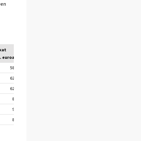
een
kat
j. euroa
58
62
62
8
9
8