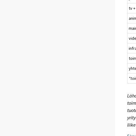
tv 
ani
mai
vid
infr
toim
yht
*toi
Lähd
toim
tuot
yrit
liik
Sivu