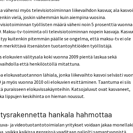
 vähensi myös televisiotoiminnan liikevaihdon kasvua; ala kasvo
enkin vielä, joskin vähemmän kuin aiempina vuosina.
visiotoiminnan työllisten määrä väheni noin 5 prosenttia vuonna
. Maksu-tv-toiminta oli televisiotoiminnan nopein kasvaja. Kasv
ltyy kuitenkin pitemmän päälle se ongelma, että maksu-tv ei ole
n merkittävä itsenäisten tuotantoyhtiöiden työllistäjä.
 elokuvien välitysala koki vuonna 2009 pientä laskua sekä
evaihdolla että henkilöstöllä mitattuna.
a elokuvatuotannon lähiala, jonka liikevaihto kasvoi selvästi vuo
 ja myös vuonna 2010 oli elokuvien esittäminen. Taantuma ei siis
ä puraisseen elokuvissakäynteihin. Katsojaluvut ovat kasvaneet,
ka lippujen keskihinta on hieman noussut.
itysrakennetta hankala hahmottaa
uva- ja videotuotantotoimialan yritykset voidaan jakaa monellak
a, vaikka kaikissa genreissä vaaditaan paljolti samantyyppistä