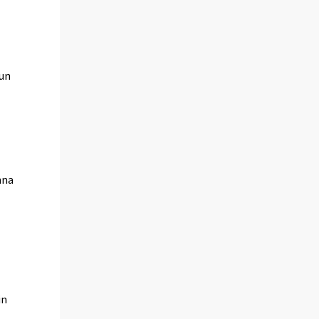
i
uun
nna
in