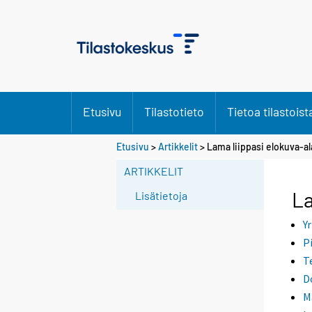
Etusivu
Tilastotieto
Tietoa tilastoist
S
Etusivu
>
Artikkelit
> Lama liippasi elokuva-al
i
ARTIKKELIT
i
r
La
Lisätietoja
r
y
Y
t
P
t
T
o
D
i
M
s