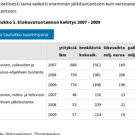
eellisesti lama vaikutti enemmän jälkituotantoon kuin varsinais
tantoon.
lukko 1. Elokuvatuotannon kehitys 2007 – 2009
a taulukko suurempana
yrityksiä
henkilöstö
liikevaihto
pal
lkm
kokoaik.
milj. euroa
mil
uvien, videoiden ja
2007
686
1912
180
evisio-ohjelmien tuotanto
2008
739
1981
208
2009
776
1898
196
uvien, video- ja televisio-
2007
48
226
23
lmien jälkituotanto
2008
53
239
22
2009
57
224
18
e: Yritysrekisteri. Tilastokeskus