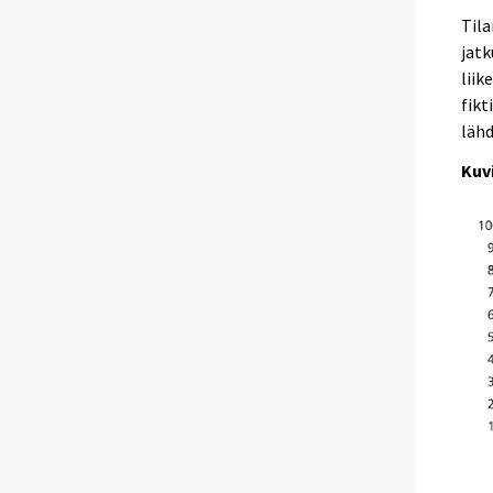
Tila
jatk
liik
fikt
läh
Kuvi