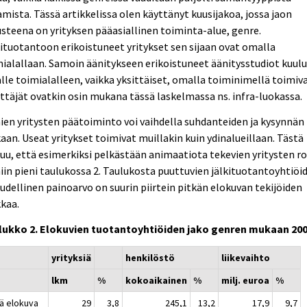
mista. Tässä artikkelissa olen käyttänyt kuusijakoa, jossa jaon
steena on yrityksen pääasiallinen toiminta-alue, genre.
ituotantoon erikoistuneet yritykset sen sijaan ovat omalla
ialallaan. Samoin äänitykseen erikoistuneet äänitysstudiot kuul
le toimialalleen, vaikka yksittäiset, omalla toiminimellä toimiv
ttäjät ovatkin osin mukana tässä laskelmassa ns. infra-luokassa.
en yritysten päätoiminto voi vaihdella suhdanteiden ja kysynnän
an. Useat yritykset toimivat muillakin kuin ydinalueillaan. Tästä
uu, että esimerkiksi pelkästään animaatiota tekevien yritysten ro
iin pieni taulukossa 2. Taulukosta puuttuvien jälkituotantoyhtiöi
udellinen painoarvo on suurin piirtein pitkän elokuvan tekijöiden
kaa.
lukko 2. Elokuvien tuotantoyhtiöiden jako genren mukaan 20
yrityksiä
henkilöstö
liikevaihto
lkm
%
kokoaikainen
%
milj. euroa
%
kä elokuva
29
3,8
245,1
13,2
17,9
9,7