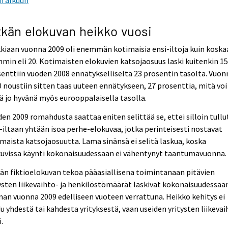
tkän elokuvan heikko vuosi
kiaan vuonna 2009 oli enemmän kotimaisia ensi-iltoja kuin koska
min eli 20. Kotimaisten elokuvien katsojaosuus laski kuitenkin 1
enttiin vuoden 2008 ennätykselliseltä 23 prosentin tasolta. Vuon
 noustiin sitten taas uuteen ennätykseen, 27 prosenttia, mitä voi
ä jo hyvänä myös eurooppalaisella tasolla.
en 2009 romahdusta saattaa eniten selittää se, ettei silloin tullu
-iltaan yhtään isoa perhe-elokuvaa, jotka perinteisesti nostavat
maista katsojaosuutta. Lama sinänsä ei selitä laskua, koska
kuvissa käynti kokonaisuudessaan ei vähentynyt taantumavuonna.
än fiktioelokuvan tekoa pääasiallisena toimintanaan pitävien
ysten liikevaihto- ja henkilöstömäärät laskivat kokonaisuudessaa
an vuonna 2009 edelliseen vuoteen verrattuna. Heikko kehitys ei
u yhdestä tai kahdesta yrityksestä, vaan useiden yritysten liikevai
i.