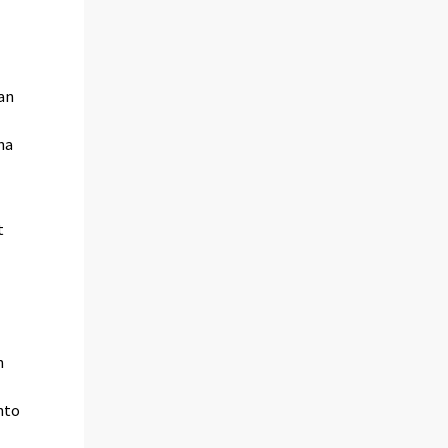
an
5
na
t
n
hto