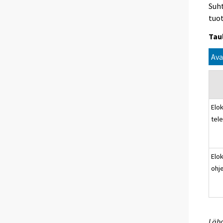
Suht
tuo
Tau
Ava
Elok
tel
Elok
ohje
Lähd