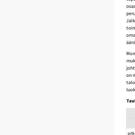
osaa
peru
Jälk
toim
omal
ääni
Moni
muka
joht
on n
talo
luok
Tau
pit