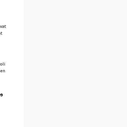
uvat
at
oli
den
09