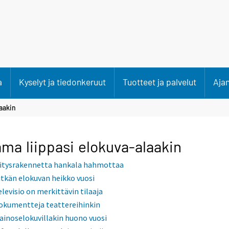
a
Kyselyt ja tiedonkeruut
Tuotteet ja palvelut
Aja
aakin
ma liippasi elokuva-alaakin
ritysrakennetta hankala hahmottaa
itkän elokuvan heikko vuosi
elevisio on merkittävin tilaaja
okumentteja teattereihinkin
ainoselokuvillakin huono vuosi