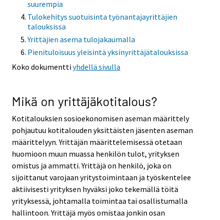
suurempia
Tulokehitys suotuisinta työnantajayrittäjien
talouksissa
Yrittäjien asema tulojakaumalla
Pienituloisuus yleisintä yksinyrittäjätalouksissa
Koko dokumentti
yhdellä sivulla
Mikä on yrittäjäkotitalous?
Kotitalouksien sosioekonomisen aseman määrittely
pohjautuu kotitalouden yksittäisten jäsenten aseman
määrittelyyn. Yrittäjän määrittelemisessä otetaan
huomioon muun muassa henkilön tulot, yrityksen
omistus ja ammatti. Yrittäjä on henkilö, joka on
sijoittanut varojaan yritystoimintaan ja työskentelee
aktiivisesti yrityksen hyväksi joko tekemällä töitä
yrityksessä, johtamalla toimintaa tai osallistumalla
hallintoon. Yrittäjä myös omistaa jonkin osan