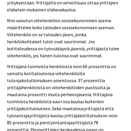
yrityksestään. Yrittäjällä on velvollisuus ottaa yrittäjien
eläkelain mukainen eläkevakuutus.
Niin sanotun viitehenkilön sosioekonominen asema
määrittelee koko talouden sosioekonomisen aseman.
Viitehenkilö on se talouden jäsen, jonka
henkilökohtaiset tulot ovat suurimmat. Jos
kotitaloudessa on työssäkäyviä jäseniä, yrittäjästä tulee
viitehenkilö, jos hänen tulonsa ovat suurimmat.
Yrittäjänä toimivista henkilöistä noin 60 prosenttia on
samalla kotitaloutensa viitehenkilöitä
tulonjakotutkimuksen aineistossa. 37 prosenttia
yrittäjähenkilöistä on viitehenkilöiden puolisoita ja
muutama prosentti muita perheenjäseniä. Yrittäjänä
toimivista henkilöistä suuri osa kuuluu kuitenkin
yrittäjäkotitalouteen. Sekä maatalousyrittäjistä että
työnantajayrittäjistä kuuluu yrittäjäkotitalouksiin noin
85 prosenttia ja pientyöntantajayrittäjistä 78
prosenttia. Yksinyrittäjien keskuudessa osuus on