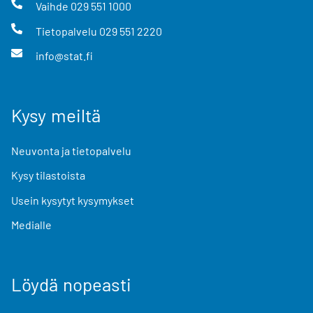
Vaihde
029 551 1000
Tietopalvelu
029 551 2220
info@stat.fi
Kysy meiltä
Neuvonta ja tietopalvelu
Kysy tilastoista
Usein kysytyt kysymykset
Medialle
Löydä nopeasti