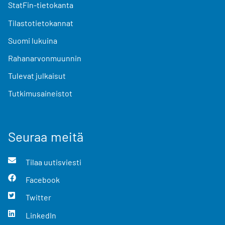
StatFin-tietokanta
Tilastotietokannat
Suomi lukuina
Rahanarvonmuunnin
Tulevat julkaisut
Tutkimusaineistot
Seuraa meitä
Tilaa uutisviesti
Facebook
Twitter
LinkedIn