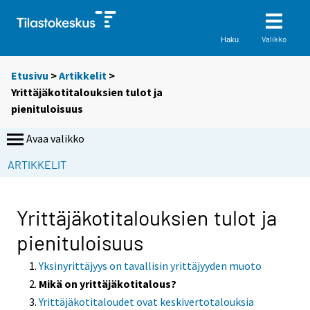
Valikko
Haku
Etusivu
>
Artikkelit
>
Yrittäjäkotitalouksien tulot ja
pienituloisuus
Avaa valikko
ARTIKKELIT
Yrittäjäkotitalouksien tulot ja
pienituloisuus
Yksinyrittäjyys on tavallisin yrittäjyyden muoto
Mikä on yrittäjäkotitalous?
Yrittäjäkotitaloudet ovat keskivertotalouksia