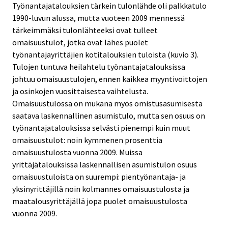
Työnantajatalouksien tärkein tulonlähde oli palkkatulo
1990-luvun alussa, mutta vuoteen 2009 mennessä
tärkeimmäksi tulonlähteeksi ovat tulleet
omaisuustulot, jotka ovat lähes puolet
työnantajayrittäjien kotitalouksien tuloista (kuvio 3).
Tulojen tuntuva heilahtelu työnantajatalouksissa
johtuu omaisuustulojen, ennen kaikkea myyntivoittojen
ja osinkojen vuosittaisesta vaihtelusta.
Omaisuustulossa on mukana myös omistusasumisesta
saatava laskennallinen asumistulo, mutta sen osuus on
työnantajatalouksissa selvästi pienempi kuin muut
omaisuustulot: noin kymmenen prosenttia
omaisuustulosta vuonna 2009. Muissa
yrittäjätalouksissa laskennallisen asumistulon osuus
omaisuustuloista on suurempi: pientyönantaja- ja
yksinyrittäjillä noin kolmannes omaisuustulosta ja
maatalousyrittäjällä jopa puolet omaisuustulosta
vuonna 2009.