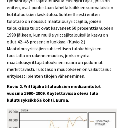
työnantajayrittäjätalouksilla. Yksinyrittäjät, joita on
eniten, ovat puolestaan lähellä kaikkien suomalaisten
kotitalouksien keskituloa. Suhteellisesti eniten
tulotaso on noussut maatalousyrittäjillä, joiden
talouksissa tulot ovat kasvaneet 60 prosenttia vuoden
1990 jälkeen, kun muilla yrittäjätalouksilla kasvu on
ollut 42–45 prosentin luokkaa. (Kuvio 2.)
Maatalousyrittäjien suhteellisen tulokehityksen
taustalla on rakennemuutos, jonka myötä
maatalousyrittäjätalouksien määrä on pudonnut
merkittävästi. Tulotason muutokseen on vaikuttanut
erityisesti pienten tilojen väheneminen.
Kuvio 2. Yrittäjäkotitalouksien mediaanitulot
vuosina 1990–2009. Käytettävissä oleva tulo
kulutusyksikköä kohti. Euroa.