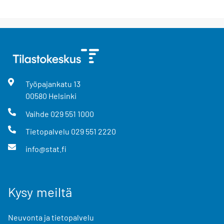
Työpajankatu
13
00580
Helsinki
Vaihde
029 551 1000
Tietopalvelu
029 551 2220
info@stat.fi
Kysy meiltä
Neuvonta ja tietopalvelu