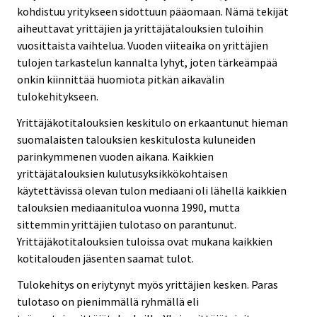
kohdistuu yritykseen sidottuun pääomaan. Nämä tekijät
aiheuttavat yrittäjien ja yrittäjätalouksien tuloihin
vuosittaista vaihtelua. Vuoden viiteaika on yrittäjien
tulojen tarkastelun kannalta lyhyt, joten tärkeämpää
onkin kiinnittää huomiota pitkän aikavälin
tulokehitykseen.
Yrittäjäkotitalouksien keskitulo on erkaantunut hieman
suomalaisten talouksien keskitulosta kuluneiden
parinkymmenen vuoden aikana. Kaikkien
yrittäjätalouksien kulutusyksikkökohtaisen
käytettävissä olevan tulon mediaani oli lähellä kaikkien
talouksien mediaanituloa vuonna 1990, mutta
sittemmin yrittäjien tulotaso on parantunut.
Yrittäjäkotitalouksien tuloissa ovat mukana kaikkien
kotitalouden jäsenten saamat tulot.
Tulokehitys on eriytynyt myös yrittäjien kesken. Paras
tulotaso on pienimmällä ryhmällä eli