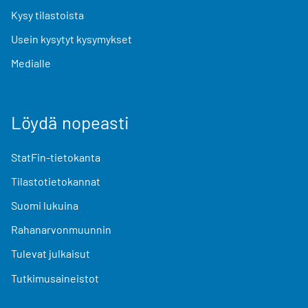
Kysy tilastoista
Usein kysytyt kysymykset
Medialle
Löydä nopeasti
StatFin-tietokanta
Tilastotietokannat
Suomi lukuina
Rahanarvonmuunnin
Tulevat julkaisut
Tutkimusaineistot