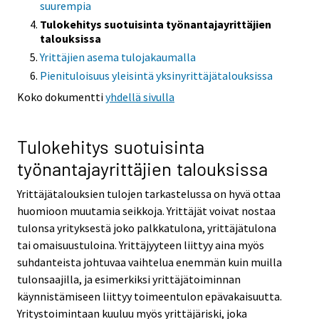
suurempia
Tulokehitys suotuisinta työnantajayrittäjien
talouksissa
Yrittäjien asema tulojakaumalla
Pienituloisuus yleisintä yksinyrittäjätalouksissa
Koko dokumentti
yhdellä sivulla
Tulokehitys suotuisinta
työnantajayrittäjien talouksissa
Yrittäjätalouksien tulojen tarkastelussa on hyvä ottaa
huomioon muutamia seikkoja. Yrittäjät voivat nostaa
tulonsa yrityksestä joko palkkatulona, yrittäjätulona
tai omaisuustuloina. Yrittäjyyteen liittyy aina myös
suhdanteista johtuvaa vaihtelua enemmän kuin muilla
tulonsaajilla, ja esimerkiksi yrittäjätoiminnan
käynnistämiseen liittyy toimeentulon epävakaisuutta.
Yritystoimintaan kuuluu myös yrittäjäriski, joka