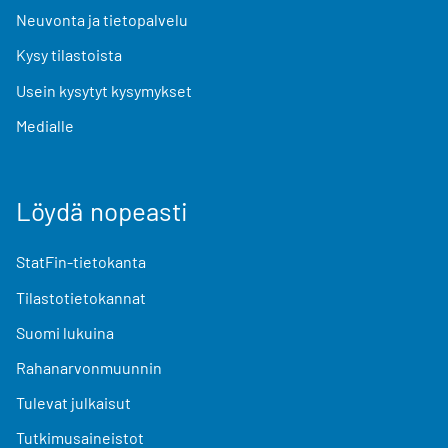
Neuvonta ja tietopalvelu
Kysy tilastoista
Usein kysytyt kysymykset
Medialle
Löydä nopeasti
StatFin-tietokanta
Tilastotietokannat
Suomi lukuina
Rahanarvonmuunnin
Tulevat julkaisut
Tutkimusaineistot