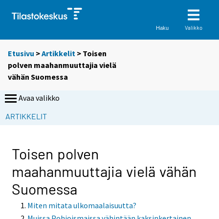
Valikko
Haku
Etusivu
>
Artikkelit
> Toisen
polven maahanmuuttajia vielä
vähän Suomessa
Avaa valikko
ARTIKKELIT
Toisen polven
maahanmuuttajia vielä vähän
Suomessa
Miten mitata ulkomaalaisuutta?
Muissa Pohjoismaissa vähintään kaksinkertainen