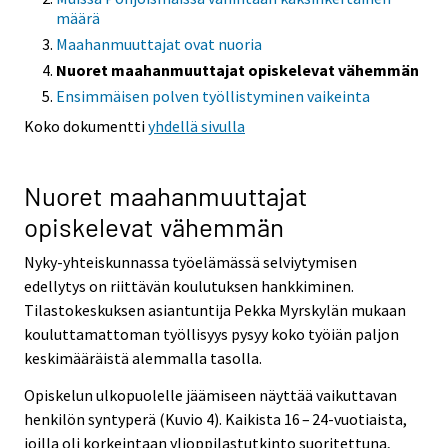
määrä
Maahanmuuttajat ovat nuoria
Nuoret maahanmuuttajat opiskelevat vähemmän
Ensimmäisen polven työllistyminen vaikeinta
Koko dokumentti
yhdellä sivulla
Nuoret maahanmuuttajat
opiskelevat vähemmän
Nyky-yhteiskunnassa työelämässä selviytymisen
edellytys on riittävän koulutuksen hankkiminen.
Tilastokeskuksen asiantuntija Pekka Myrskylän mukaan
kouluttamattoman työllisyys pysyy koko työiän paljon
keskimääräistä alemmalla tasolla.
Opiskelun ulkopuolelle jäämiseen näyttää vaikuttavan
henkilön syntyperä (Kuvio 4). Kaikista 16 – 24-vuotiaista,
joilla oli korkeintaan ylioppilastutkinto suoritettuna,