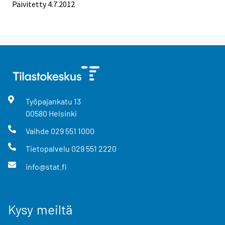
Päivitetty 4.7.2012
Työpajankatu
13
00580
Helsinki
Vaihde
029 551 1000
Tietopalvelu
029 551 2220
info@stat.fi
Kysy meiltä