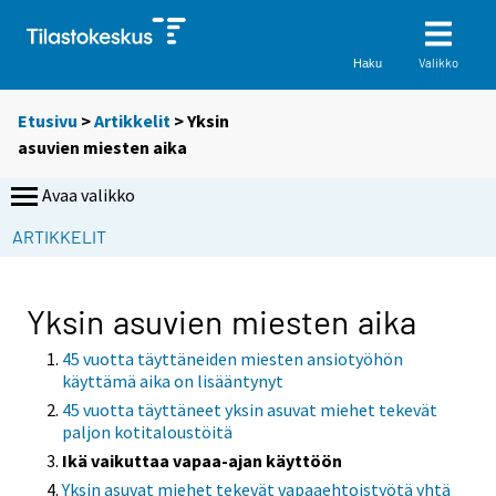
Valikko
Haku
Etusivu
>
Artikkelit
> Yksin
asuvien miesten aika
Avaa valikko
ARTIKKELIT
Yksin asuvien miesten aika
45 vuotta täyttäneiden miesten ansiotyöhön
käyttämä aika on lisääntynyt
45 vuotta täyttäneet yksin asuvat miehet tekevät
paljon kotitaloustöitä
Ikä vaikuttaa vapaa-ajan käyttöön
Yksin asuvat miehet tekevät vapaaehtoistyötä yhtä