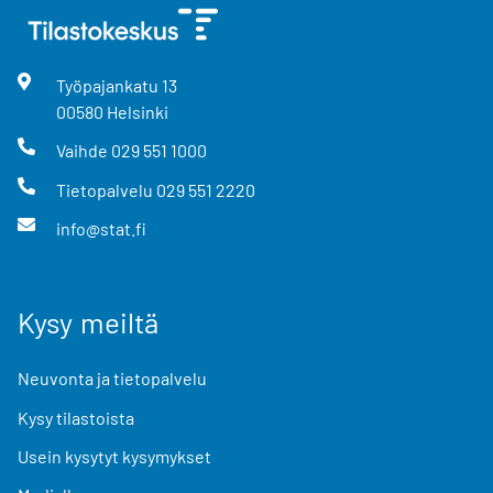
Työpajankatu
13
00580
Helsinki
Vaihde
029 551 1000
Tietopalvelu
029 551 2220
info@stat.fi
Kysy meiltä
Neuvonta ja tietopalvelu
Kysy tilastoista
Usein kysytyt kysymykset