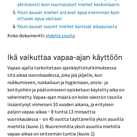
aktiivisesti kuin suomalaiset miehet keskimäärin
Yksin asuvat miehet antavat apua enemmän kuin
ottavat apua vastaan
Yksin asuvat nuoret miehet kärsivät aikapulasta
Koko dokumentti
yhdellä sivulla
Ikä vaikuttaa vapaa-ajan käyttöön
Vapaa-ajalla tarkoitetaan ajankäyttötutkimuksessa
sitä aikaa vuorokaudessa, joka jää jäljelle, kun
nukkumiseen, ruokailuun ja hygieniaan, ansio- ja
kotityöhön ja päätoimiseen opiskeluun käytetty aika on
vähennetty. Vapaa-ajan määrä on koko väestön tasolla
lisääntynyt viimeisen 10 vuoden aikana, ja erityisen
paljon vapaa-aikaa − 8 tuntia 13 minuuttia
vuorokaudessa − on 45 vuotta täyttäneillä yksin asuvilla
miehillä (kuvio 1). Nuoremmilla yksin asuvilla miehillä
vapaa-aikaa on seitsemän tuntia (kuvio 2).