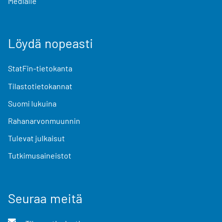
Medialle
Löydä nopeasti
StatFin-tietokanta
Tilastotietokannat
Suomi lukuina
Rahanarvonmuunnin
Tulevat julkaisut
Tutkimusaineistot
Seuraa meitä