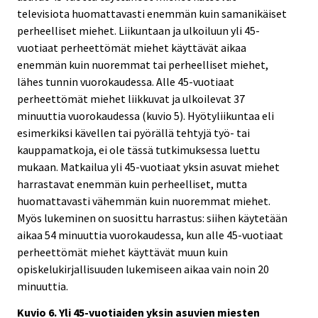
televisiota huomattavasti enemmän kuin samanikäiset
perheelliset miehet. Liikuntaan ja ulkoiluun yli 45-
vuotiaat perheettömät miehet käyttävät aikaa
enemmän kuin nuoremmat tai perheelliset miehet,
lähes tunnin vuorokaudessa. Alle 45-vuotiaat
perheettömät miehet liikkuvat ja ulkoilevat 37
minuuttia vuorokaudessa (kuvio 5). Hyötyliikuntaa eli
esimerkiksi kävellen tai pyörällä tehtyjä työ- tai
kauppamatkoja, ei ole tässä tutkimuksessa luettu
mukaan. Matkailua yli 45-vuotiaat yksin asuvat miehet
harrastavat enemmän kuin perheelliset, mutta
huomattavasti vähemmän kuin nuoremmat miehet.
Myös lukeminen on suosittu harrastus: siihen käytetään
aikaa 54 minuuttia vuorokaudessa, kun alle 45-vuotiaat
perheettömät miehet käyttävät muun kuin
opiskelukirjallisuuden lukemiseen aikaa vain noin 20
minuuttia.
Kuvio 6. Yli 45-vuotiaiden yksin asuvien miesten