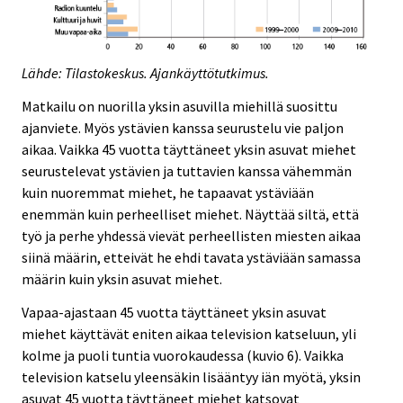
Lähde: Tilastokeskus. Ajankäyttötutkimus.
Matkailu on nuorilla yksin asuvilla miehillä suosittu
ajanviete. Myös ystävien kanssa seurustelu vie paljon
aikaa. Vaikka 45 vuotta täyttäneet yksin asuvat miehet
seurustelevat ystävien ja tuttavien kanssa vähemmän
kuin nuoremmat miehet, he tapaavat ystäviään
enemmän kuin perheelliset miehet. Näyttää siltä, että
työ ja perhe yhdessä vievät perheellisten miesten aikaa
siinä määrin, etteivät he ehdi tavata ystäviään samassa
määrin kuin yksin asuvat miehet.
Vapaa-ajastaan 45 vuotta täyttäneet yksin asuvat
miehet käyttävät eniten aikaa television katseluun, yli
kolme ja puoli tuntia vuorokaudessa (kuvio 6). Vaikka
television katselu yleensäkin lisääntyy iän myötä, yksin
asuvat 45 vuotta täyttäneet miehet katsovat