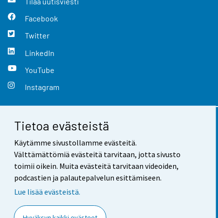
Tilaa uutisviesti
Facebook
Twitter
LinkedIn
YouTube
Instagram
Tietoa evästeistä
Yhteystiedot
Käytämme sivustollamme evästeitä.
Palaute
Välttämättömiä evästeitä tarvitaan, jotta sivusto
toimii oikein. Muita evästeitä tarvitaan videoiden,
Käyttöehdot
podcastien ja palautepalvelun esittämiseen.
Tietosuoja
Lue lisää evästeistä.
Saavutettavuus
Hyväksyn kaikki evästeet