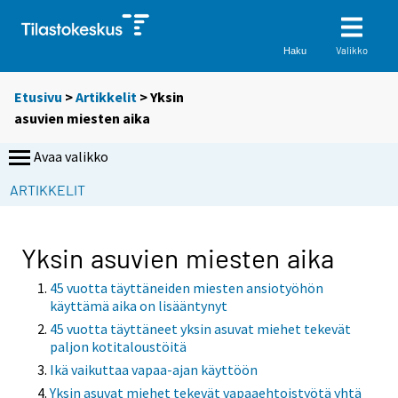
Valikko
Haku
Etusivu
>
Artikkelit
> Yksin
asuvien miesten aika
Avaa valikko
ARTIKKELIT
Yksin asuvien miesten aika
45 vuotta täyttäneiden miesten ansiotyöhön
käyttämä aika on lisääntynyt
45 vuotta täyttäneet yksin asuvat miehet tekevät
paljon kotitaloustöitä
Ikä vaikuttaa vapaa-ajan käyttöön
Yksin asuvat miehet tekevät vapaaehtoistyötä yhtä