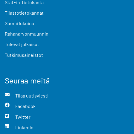
StatFin-tietokanta
Tilastotietokannat
Suomi lukuina
Rahanarvonmuunnin
Tulevat julkaisut
Tutkimusaineistot
Seuraa meitä
Tilaa uutisviesti
Facebook
Twitter
LinkedIn