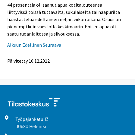
44 prosenttia oli saanut apua kotitalouteensa
liittyvissä töissä tuttavalta, sukulaiselta tai naapurilta
haastattelua edeltäneen neljän viikon aikana. Osuus on
pienempi kuin väestöllä keskimäärin. Eniten apua oli
saatu ruoanlaitossa ja siivouksessa.
Alkuun
Edellinen
Seuraava
Päivitetty 10.12.2012
Työpajankatu
13
00580
Helsinki