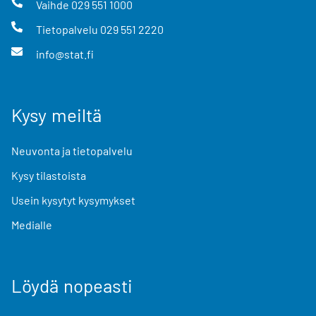
Vaihde
029 551 1000
Tietopalvelu
029 551 2220
info@stat.fi
Kysy meiltä
Neuvonta ja tietopalvelu
Kysy tilastoista
Usein kysytyt kysymykset
Medialle
Löydä nopeasti