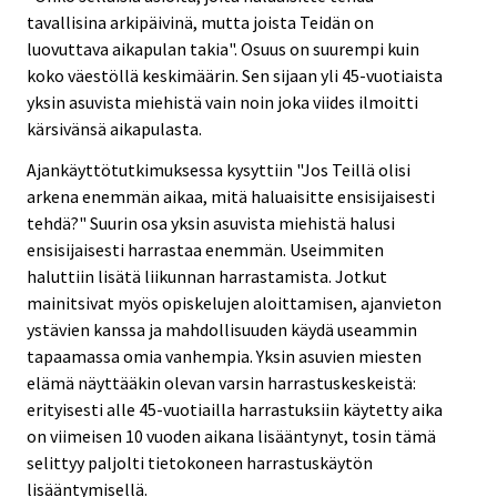
tavallisina arkipäivinä, mutta joista Teidän on
luovuttava aikapulan takia". Osuus on suurempi kuin
koko väestöllä keskimäärin. Sen sijaan yli 45-vuotiaista
yksin asuvista miehistä vain noin joka viides ilmoitti
kärsivänsä aikapulasta.
Ajankäyttötutkimuksessa kysyttiin "Jos Teillä olisi
arkena enemmän aikaa, mitä haluaisitte ensisijaisesti
tehdä?" Suurin osa yksin asuvista miehistä halusi
ensisijaisesti harrastaa enemmän. Useimmiten
haluttiin lisätä liikunnan harrastamista. Jotkut
mainitsivat myös opiskelujen aloittamisen, ajanvieton
ystävien kanssa ja mahdollisuuden käydä useammin
tapaamassa omia vanhempia. Yksin asuvien miesten
elämä näyttääkin olevan varsin harrastuskeskeistä:
erityisesti alle 45-vuotiailla harrastuksiin käytetty aika
on viimeisen 10 vuoden aikana lisääntynyt, tosin tämä
selittyy paljolti tietokoneen harrastuskäytön
lisääntymisellä.