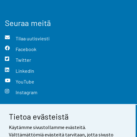
Seuraa meitä
Tilaa uutisviesti
Facebook
Twitter
LinkedIn
YouTube
Instagram
Tietoa evästeistä
Yhteystiedot
Käytämme sivustollamme evästeitä.
Palaute
Välttämättömiä evästeitä tarvitaan, jotta sivusto