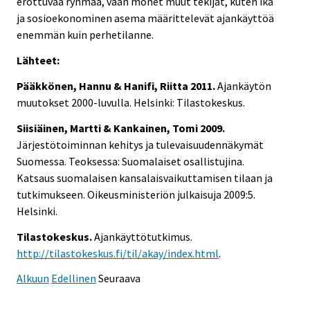
erottuvaa ryhmää, vaan monet muut tekijät, kuten ikä
ja sosioekonominen asema määrittelevät ajankäyttöä
enemmän kuin perhetilanne.
Lähteet:
Pääkkönen, Hannu & Hanifi, Riitta 2011.
Ajankäytön
muutokset 2000-luvulla. Helsinki: Tilastokeskus.
Siisiäinen, Martti & Kankainen, Tomi 2009.
Järjestötoiminnan kehitys ja tulevaisuudennäkymät
Suomessa. Teoksessa: Suomalaiset osallistujina.
Katsaus suomalaisen kansalaisvaikuttamisen tilaan ja
tutkimukseen. Oikeusministeriön julkaisuja 2009:5.
Helsinki.
Tilastokeskus.
Ajankäyttötutkimus.
http://tilastokeskus.fi/til/akay/index.html
.
Alkuun
Edellinen
Seuraava