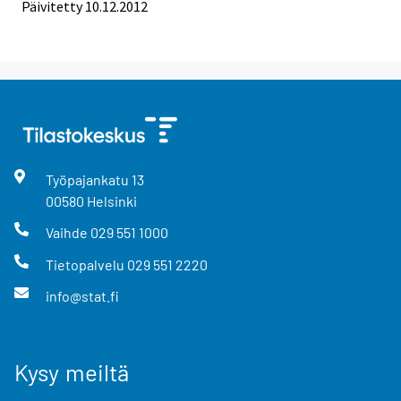
Päivitetty 10.12.2012
Työpajankatu
13
00580
Helsinki
Vaihde
029 551 1000
Tietopalvelu
029 551 2220
info@stat.fi
Kysy meiltä