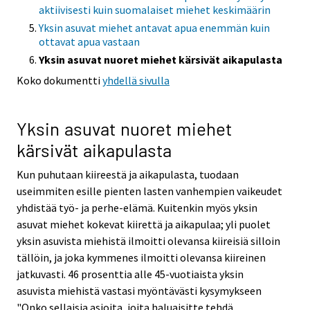
aktiivisesti kuin suomalaiset miehet keskimäärin
Yksin asuvat miehet antavat apua enemmän kuin
ottavat apua vastaan
Yksin asuvat nuoret miehet kärsivät aikapulasta
Koko dokumentti
yhdellä sivulla
Yksin asuvat nuoret miehet
kärsivät aikapulasta
Kun puhutaan kiireestä ja aikapulasta, tuodaan
useimmiten esille pienten lasten vanhempien vaikeudet
yhdistää työ- ja perhe-elämä. Kuitenkin myös yksin
asuvat miehet kokevat kiirettä ja aikapulaa; yli puolet
yksin asuvista miehistä ilmoitti olevansa kiireisiä silloin
tällöin, ja joka kymmenes ilmoitti olevansa kiireinen
jatkuvasti. 46 prosenttia alle 45-vuotiaista yksin
asuvista miehistä vastasi myöntävästi kysymykseen
"Onko sellaisia asioita, joita haluaisitte tehdä