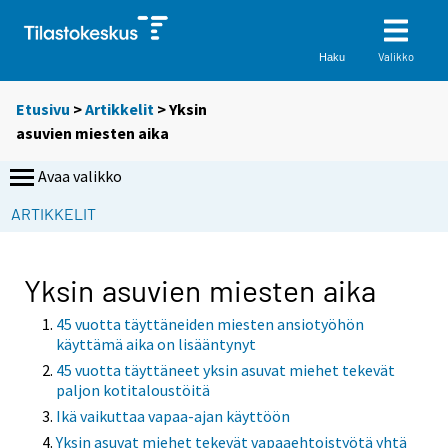
Valikko
Haku
Etusivu
>
Artikkelit
> Yksin
asuvien miesten aika
Avaa valikko
ARTIKKELIT
Yksin asuvien miesten aika
45 vuotta täyttäneiden miesten ansiotyöhön
käyttämä aika on lisääntynyt
45 vuotta täyttäneet yksin asuvat miehet tekevät
paljon kotitaloustöitä
Ikä vaikuttaa vapaa-ajan käyttöön
Yksin asuvat miehet tekevät vapaaehtoistyötä yhtä