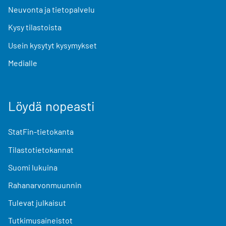
Neuvonta ja tietopalvelu
Kysy tilastoista
Usein kysytyt kysymykset
Medialle
Löydä nopeasti
StatFin-tietokanta
Tilastotietokannat
Suomi lukuina
Rahanarvonmuunnin
Tulevat julkaisut
Tutkimusaineistot