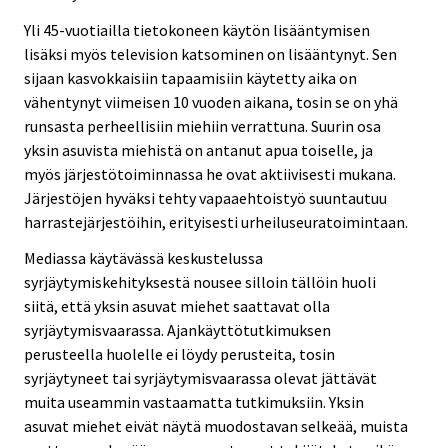
Yli 45-vuotiailla tietokoneen käytön lisääntymisen
lisäksi myös television katsominen on lisääntynyt. Sen
sijaan kasvokkaisiin tapaamisiin käytetty aika on
vähentynyt viimeisen 10 vuoden aikana, tosin se on yhä
runsasta perheellisiin miehiin verrattuna. Suurin osa
yksin asuvista miehistä on antanut apua toiselle, ja
myös järjestötoiminnassa he ovat aktiivisesti mukana.
Järjestöjen hyväksi tehty vapaaehtoistyö suuntautuu
harrastejärjestöihin, erityisesti urheiluseuratoimintaan.
Mediassa käytävässä keskustelussa
syrjäytymiskehityksestä nousee silloin tällöin huoli
siitä, että yksin asuvat miehet saattavat olla
syrjäytymisvaarassa. Ajankäyttötutkimuksen
perusteella huolelle ei löydy perusteita, tosin
syrjäytyneet tai syrjäytymisvaarassa olevat jättävät
muita useammin vastaamatta tutkimuksiin. Yksin
asuvat miehet eivät näytä muodostavan selkeää, muista