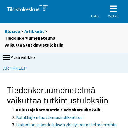
Valikko
Haku
Etusivu
>
Artikkelit
>
Tiedonkeruumenetelmä
vaikuttaa tutkimustuloksiin
Avaa valikko
ARTIKKELIT
Tiedonkeruumenetelmä
vaikuttaa tutkimustuloksiin
Kuluttajabarometrin tiedonkeruukokeilu
Kuluttajien luottamusindikaattori
Ikäluokan ja koulutuksen yhteys menetelmäeroihin