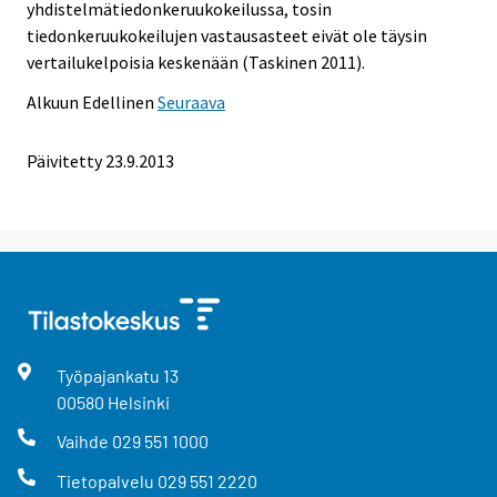
yhdistelmätiedonkeruukokeilussa, tosin
tiedonkeruukokeilujen vastausasteet eivät ole täysin
vertailukelpoisia keskenään (Taskinen 2011).
Alkuun
Edellinen
Seuraava
Päivitetty 23.9.2013
Työpajankatu
13
00580
Helsinki
Vaihde
029 551 1000
Tietopalvelu
029 551 2220