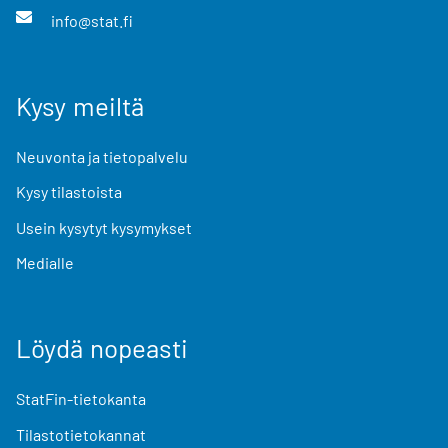
info@stat.fi
Kysy meiltä
Neuvonta ja tietopalvelu
Kysy tilastoista
Usein kysytyt kysymykset
Medialle
Löydä nopeasti
StatFin-tietokanta
Tilastotietokannat