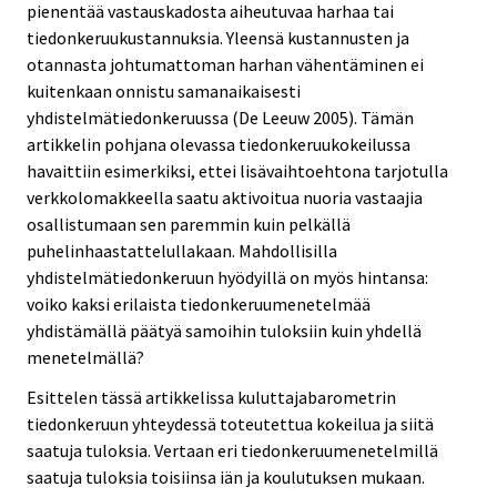
pienentää vastauskadosta aiheutuvaa harhaa tai
tiedonkeruukustannuksia. Yleensä kustannusten ja
otannasta johtumattoman harhan vähentäminen ei
kuitenkaan onnistu samanaikaisesti
yhdistelmätiedonkeruussa (De Leeuw 2005). Tämän
artikkelin pohjana olevassa tiedonkeruukokeilussa
havaittiin esimerkiksi, ettei lisävaihtoehtona tarjotulla
verkkolomakkeella saatu aktivoitua nuoria vastaajia
osallistumaan sen paremmin kuin pelkällä
puhelinhaastattelullakaan. Mahdollisilla
yhdistelmätiedonkeruun hyödyillä on myös hintansa:
voiko kaksi erilaista tiedonkeruumenetelmää
yhdistämällä päätyä samoihin tuloksiin kuin yhdellä
menetelmällä?
Esittelen tässä artikkelissa kuluttajabarometrin
tiedonkeruun yhteydessä toteutettua kokeilua ja siitä
saatuja tuloksia. Vertaan eri tiedonkeruumenetelmillä
saatuja tuloksia toisiinsa iän ja koulutuksen mukaan.