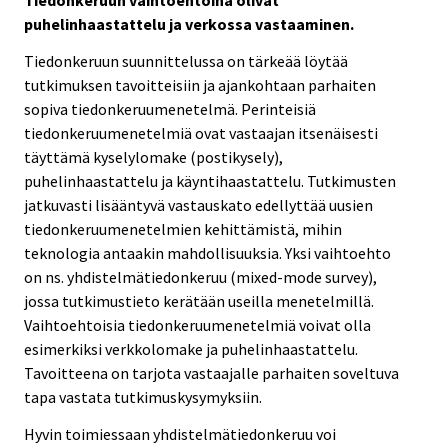
puhelinhaastattelu ja verkossa vastaaminen.
Tiedonkeruun suunnittelussa on tärkeää löytää
tutkimuksen tavoitteisiin ja ajankohtaan parhaiten
sopiva tiedonkeruumenetelmä. Perinteisiä
tiedonkeruumenetelmiä ovat vastaajan itsenäisesti
täyttämä kyselylomake (postikysely),
puhelinhaastattelu ja käyntihaastattelu. Tutkimusten
jatkuvasti lisääntyvä vastauskato edellyttää uusien
tiedonkeruumenetelmien kehittämistä, mihin
teknologia antaakin mahdollisuuksia. Yksi vaihtoehto
on ns. yhdistelmätiedonkeruu (mixed-mode survey),
jossa tutkimustieto kerätään useilla menetelmillä.
Vaihtoehtoisia tiedonkeruumenetelmiä voivat olla
esimerkiksi verkkolomake ja puhelinhaastattelu.
Tavoitteena on tarjota vastaajalle parhaiten soveltuva
tapa vastata tutkimuskysymyksiin.
Hyvin toimiessaan yhdistelmätiedonkeruu voi