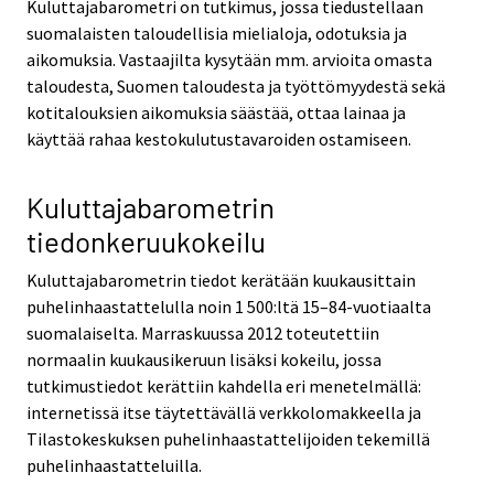
Kuluttajabarometri on tutkimus, jossa tiedustellaan
suomalaisten taloudellisia mielialoja, odotuksia ja
aikomuksia. Vastaajilta kysytään mm. arvioita omasta
taloudesta, Suomen taloudesta ja työttömyydestä sekä
kotitalouksien aikomuksia säästää, ottaa lainaa ja
käyttää rahaa kestokulutustavaroiden ostamiseen.
Kuluttajabarometrin
tiedonkeruukokeilu
Kuluttajabarometrin tiedot kerätään kuukausittain
puhelinhaastattelulla noin 1 500:ltä 15–84-vuotiaalta
suomalaiselta. Marraskuussa 2012 toteutettiin
normaalin kuukausikeruun lisäksi kokeilu, jossa
tutkimustiedot kerättiin kahdella eri menetelmällä:
internetissä itse täytettävällä verkkolomakkeella ja
Tilastokeskuksen puhelinhaastattelijoiden tekemillä
puhelinhaastatteluilla.