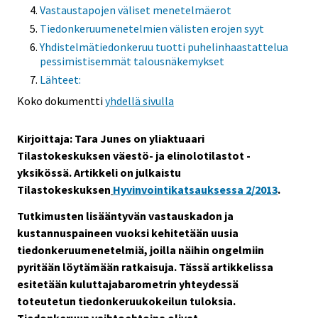
Vastaustapojen väliset menetelmäerot
Tiedonkeruumenetelmien välisten erojen syyt
Yhdistelmätiedonkeruu tuotti puhelinhaastattelua
pessimistisemmät talousnäkemykset
Lähteet:
Koko dokumentti
yhdellä sivulla
Kirjoittaja: Tara Junes on yliaktuaari
Tilastokeskuksen väestö- ja elinolotilastot -
yksikössä. Artikkeli on julkaistu
Tilastokeskuksen
Hyvinvointikatsauksessa 2/2013
.
Tutkimusten lisääntyvän vastauskadon ja
kustannuspaineen vuoksi kehitetään uusia
tiedonkeruumenetelmiä, joilla näihin ongelmiin
pyritään löytämään ratkaisuja. Tässä artikkelissa
esitetään kuluttajabarometrin yhteydessä
toteutetun tiedonkeruukokeilun tuloksia.
Tiedonkeruun vaihtoehtoina olivat