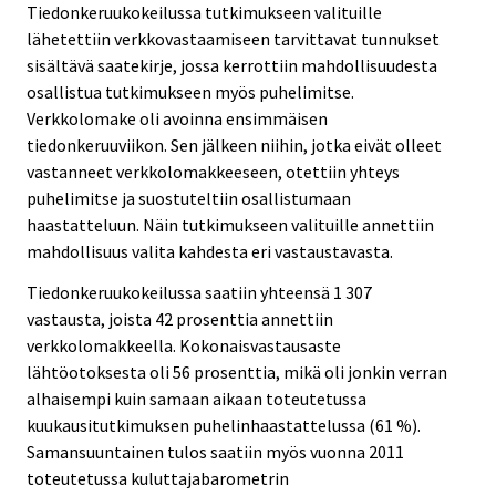
Tiedonkeruukokeilussa tutkimukseen valituille
lähetettiin verkkovastaamiseen tarvittavat tunnukset
sisältävä saatekirje, jossa kerrottiin mahdollisuudesta
osallistua tutkimukseen myös puhelimitse.
Verkkolomake oli avoinna ensimmäisen
tiedonkeruuviikon. Sen jälkeen niihin, jotka eivät olleet
vastanneet verkkolomakkeeseen, otettiin yhteys
puhelimitse ja suostuteltiin osallistumaan
haastatteluun. Näin tutkimukseen valituille annettiin
mahdollisuus valita kahdesta eri vastaustavasta.
Tiedonkeruukokeilussa saatiin yhteensä 1 307
vastausta, joista 42 prosenttia annettiin
verkkolomakkeella. Kokonaisvastausaste
lähtöotoksesta oli 56 prosenttia, mikä oli jonkin verran
alhaisempi kuin samaan aikaan toteutetussa
kuukausitutkimuksen puhelinhaastattelussa (61 %).
Samansuuntainen tulos saatiin myös vuonna 2011
toteutetussa kuluttajabarometrin