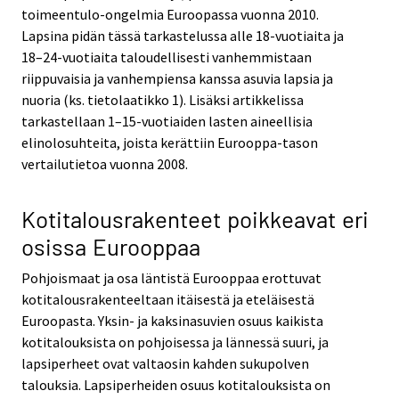
toimeentulo-ongelmia Euroopassa vuonna 2010.
Lapsina pidän tässä tarkastelussa alle 18-vuotiaita ja
18–24-vuotiaita taloudellisesti vanhemmistaan
riippuvaisia ja vanhempiensa kanssa asuvia lapsia ja
nuoria (ks. tietolaatikko 1). Lisäksi artikkelissa
tarkastellaan 1–15-vuotiaiden lasten aineellisia
elinolosuhteita, joista kerättiin Eurooppa-tason
vertailutietoa vuonna 2008.
Kotitalousrakenteet poikkeavat eri
osissa Eurooppaa
Pohjoismaat ja osa läntistä Eurooppaa erottuvat
kotitalousrakenteeltaan itäisestä ja eteläisestä
Euroopasta. Yksin- ja kaksinasuvien osuus kaikista
kotitalouksista on pohjoisessa ja lännessä suuri, ja
lapsiperheet ovat valtaosin kahden sukupolven
talouksia. Lapsiperheiden osuus kotitalouksista on