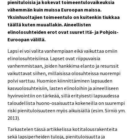
pienituloisia ja kokevat toimeentulovaikeuksia
vähemmän kuin muissa Euroopan maissa.
Yksinhuoltajien toimeentulo on kuitenkin tiukkaa
täällä kuten muuallakin. Aineellisten
elinolosuhteiden erot ovat suuret Itä- ja Pohjois-
Euroopan välillä.
Lapsi ei voi valita vanhempiaan eikä vaikuttaa omiin
elinolosuhteisiinsa. Lapset ovat riippuvaisia
vanhemmistaan, joiden hankkima elanto ja resurssit
vaikuttavat siihen, millaisissa olosuhteissa nuorempi
polvi varttuu. Huomion kiinnittäminen lapsuuden
kasvuolosuhteisiin, lasten elinoloihin ja aineelliseen
hyvinvointiin on tärkeää, sillä erityisesti lapsuudessa
taloudellista huono-osaisuutta kokeneilla on suurempi
riski pienituloisuuteen myös aikuisiällä (esim. Sirniö ym.
2013).
Tarkastelen tässä artikkelissa kotitalousrakenteita
sekä lapsiperheiden tuloja, pienituloisuutta ja