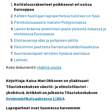
Kotitalousrakenteet poikkeavat eri osissa
Eurooppaa
Kahden huoltajan lapsiperheissä tulotaso on hyvä
Pienituloisuusaste matalin Pohjoismaissa
Lasten kokema aineellinen puute yleisintä itäisessä ja
eteläisessä Euroopassa
Elintasoeroja idän ja pohjoisen välillä
Yleisimmin puutteita harrastusmahdollisuuksissa
Suomalaislapset verraten hyvässä asemassa
Lähteet
Koko dokumentti
yhdellä sivulla
Kirjoittaja: Kaisa-Mari Okkonen on yliaktuaari
Tilastokeskuksen väestö- ja elinolotilastot -
yksikössä. Artikkeli on julkaistu Tilastokeskuksen
Hyvinvointikatsauksessa 1/2014
.
Lapsiperheet ovat Suomessa harvemmin