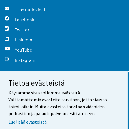
Tilaa uutisviesti
Facebook
Twitter
LinkedIn
YouTube
Instagram
Tietoa evästeistä
Yhteystiedot
Käytämme sivustollamme evästeitä.
Palaute
Välttämättömiä evästeitä tarvitaan, jotta sivusto
toimii oikein. Muita evästeitä tarvitaan videoiden,
Käyttöehdot
podcastien ja palautepalvelun esittämiseen.
Tietosuoja
Lue lisää evästeistä.