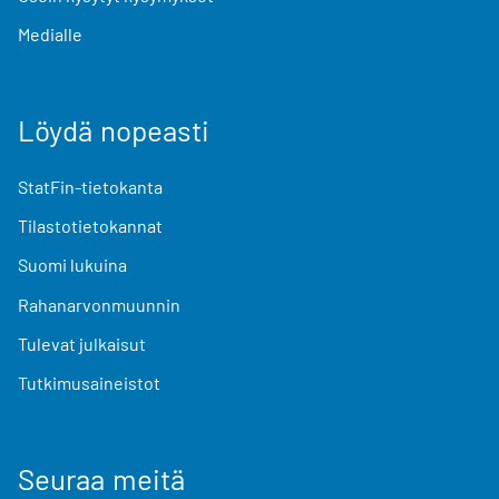
Medialle
Löydä nopeasti
StatFin-tietokanta
Tilastotietokannat
Suomi lukuina
Rahanarvonmuunnin
Tulevat julkaisut
Tutkimusaineistot
Seuraa meitä