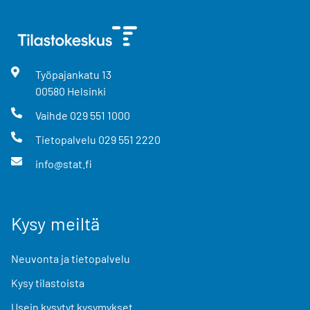
Työpajankatu
13
00580
Helsinki
Vaihde
029 551 1000
Tietopalvelu
029 551 2220
info@stat.fi
Kysy meiltä
Neuvonta ja tietopalvelu
Kysy tilastoista
Usein kysytyt kysymykset