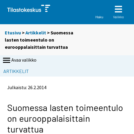
Valikko
Haku
Etusivu
>
Artikkelit
> Suomessa
lasten toimeentulo on
eurooppalaisittain turvattua
Avaa valikko
ARTIKKELIT
Julkaistu:
26.2.2014
Suomessa lasten toimeentulo
on eurooppalaisittain
turvattua