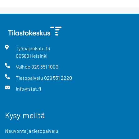
Työpajankatu
13
00580
Helsinki
Vaihde
029 551 1000
Tietopalvelu
029 551 2220
info@stat.fi
Kysy meiltä
Neuvonta ja tietopalvelu