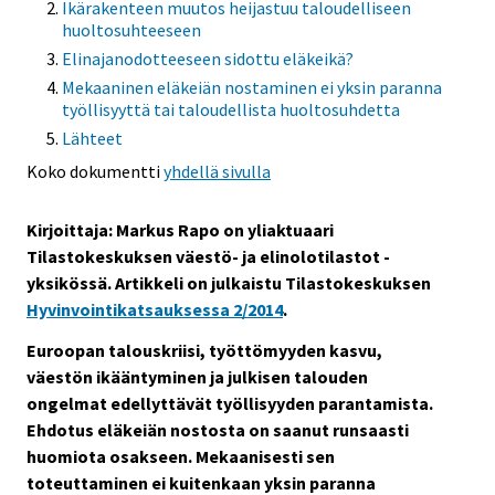
Ikärakenteen muutos heijastuu taloudelliseen
huoltosuhteeseen
Elinajanodotteeseen sidottu eläkeikä?
Mekaaninen eläkeiän nostaminen ei yksin paranna
työllisyyttä tai taloudellista huoltosuhdetta
Lähteet
Koko dokumentti
yhdellä sivulla
Kirjoittaja: Markus Rapo on yliaktuaari
Tilastokeskuksen väestö- ja elinolotilastot -
yksikössä.
Artikkeli on julkaistu Tilastokeskuksen
Hyvinvointikatsauksessa 2/2014
.
Euroopan talouskriisi, työttömyyden kasvu,
väestön ikääntyminen ja julkisen talouden
ongelmat edellyttävät työllisyyden parantamista.
Ehdotus eläkeiän nostosta on saanut runsaasti
huomiota osakseen. Mekaanisesti sen
toteuttaminen ei kuitenkaan yksin paranna