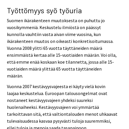
Työttömyys syö työuria
Suomen ikärakenteen muutoksesta on puhuttu jo
vuosikymmeniä. Keskustelu ilmiöstä on päässyt
kunnolla vauhtiin vasta aivan viime vuosina, kun
ikärakenteen muutos on oikeasti konkretisoitumassa.
Vuonna 2008 ylitti 65 vuotta täyttäneiden määrä
ensimmäistä kertaa alle 15-vuotiaiden määrän. Voi olla,
että emme enää koskaan koe tilannetta, jossa alle 15-
vuotiaiden määrä ylittää 65 vuotta täyttäneiden
määrän.
Vuonna 2007 kestävyysvajeesta ei käyty vielä kovin
laajaa keskustelua. Euroopan talousongelmat ovat
nostaneet kestävyysvajeen yhdeksi suureksi
huolenaiheeksi. Kestävyysvajeen voi ymmärtää
tarkoittavan sitä, että valtiontalouden menot uhkaavat
tulevaisuudessa kasvaa pysyvästi tuloja suuremmiksi,
ellei tuloja ja menoja saada tasapainoon.