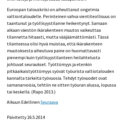
Euroopan talouskriisi on aiheuttanut ongelmia
valtiontaloudelle. Perinteinen vahva vientiteollisuus on
taantunut ja työllisyystilanne heikentynyt. Samaan
aikaan väestön ikärakenteen muutos vaikeuttaa
tilannetta hitaasti, mutta vääjäämättömästi. Tässä
tilanteessa olisi hyvä muistaa, että ikärakenteen
muutoksesta aiheutuva paine on huomattavasti
pienempi kuin työllisyystilanteen heilahtelusta
johtuvat seuraukset. Työttömyys ja etenkin
pitkäaikaistyöttömyys syövät työurista valtiotalouden
kannalta tärkeitä työvuosia. Tehdyt työvuodet ovat
samanarvoisia, tehtiin ne sitten työuran alussa, lopussa
tai keskellä. (Rapo 2013.)
Alkuun
Edellinen
Seuraava
Päivitetty 26.5.2014