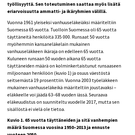
työllisyyttä. Sen toteutuminen saattaa myös lisätä
eriarvoisuutta ammatti- ja ikäryhmien välillä.
Vuonna 1961 yleiseksi vanhuuseläkeiäksi määriteltiin
Suomessa 65 vuotta. Tuolloin Suomessa oli 65 vuotta
täyttäneitä henkilöitä 335 000. Runsaat 50 vuotta
myöhemmin kansaneläkelain mukainen
vanhuuseläkkeen ikäraja on edelleen 65 vuotta.
Kuluneen runsaan 50 vuoden aikana 65 vuotta
täyttäneiden määrä on kolminkertaistunut runsaaseen
miljoonaan henkilöön (kuvio 1) ja osuus väestöstä
seitsemästä 19 prosenttiin. Vuonna 2003 työeläkkeen
mukainen vanhuuseläkeikä määriteltiin joustavaksi –
eläkkeelle voi jäädä 63–68 vuoden iässä. Seuraava
eläkeuudistus on suunniteltu vuodelle 2017, mutta sen
sisällöstä ei vielä ole tietoa.
Kuvio 1. 65 vuotta täyttäneiden ja sitä vanhempien
määrä Suomessa vuosina 1950–2013 ja ennuste
vuoteen 2050.