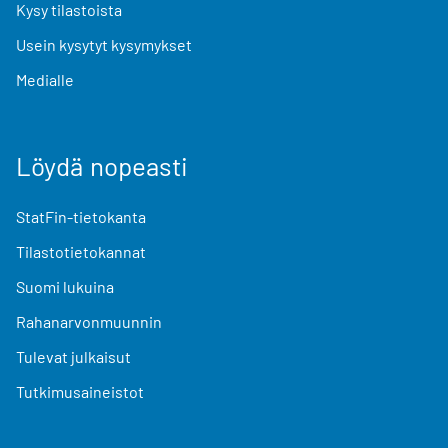
Kysy tilastoista
Usein kysytyt kysymykset
Medialle
Löydä nopeasti
StatFin-tietokanta
Tilastotietokannat
Suomi lukuina
Rahanarvonmuunnin
Tulevat julkaisut
Tutkimusaineistot