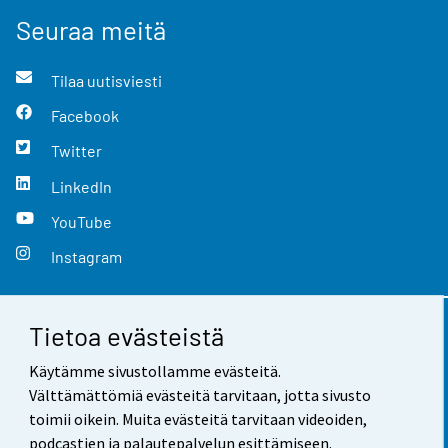
Seuraa meitä
Tilaa uutisviesti
Facebook
Twitter
LinkedIn
YouTube
Instagram
Tietoa evästeistä
Yhteystiedot
Käytämme sivustollamme evästeitä.
Palaute
Välttämättömiä evästeitä tarvitaan, jotta sivusto
toimii oikein. Muita evästeitä tarvitaan videoiden,
Käyttöehdot
podcastien ja palautepalvelun esittämiseen.