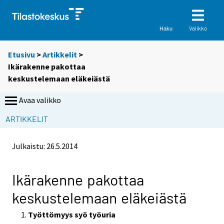
Valikko
Haku
Etusivu
>
Artikkelit
>
Ikärakenne pakottaa
keskustelemaan eläkeiästä
Avaa valikko
ARTIKKELIT
Julkaistu:
26.5.2014
Ikärakenne pakottaa
keskustelemaan eläkeiästä
Työttömyys syö työuria