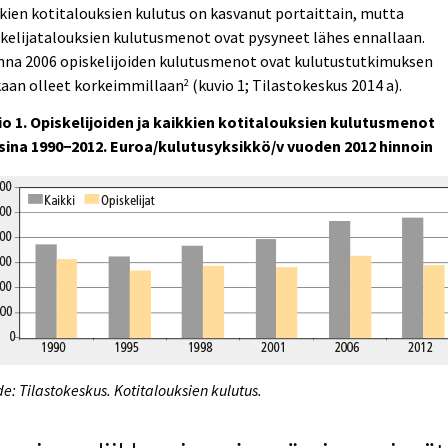
kien kotitalouksien kulutus on kasvanut portaittain, mutta
kelijatalouksien kulutusmenot ovat pysyneet lähes ennallaan.
nna 2006 opiskelijoiden kulutusmenot ovat kulutustutkimuksen
aan olleet korkeimmillaan
(kuvio 1; Tilastokeskus 2014 a).
2
io 1. Opiskelijoiden ja kaikkien kotitalouksien kulutusmenot
sina 1990−2012. Euroa/kulutusyksikkö/v vuoden 2012 hinnoin
e: Tilastokeskus. Kotitalouksien kulutus.