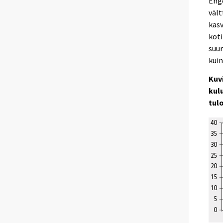
Enge
väl
kasv
koti
suur
kuin
Kuvi
kul
tul