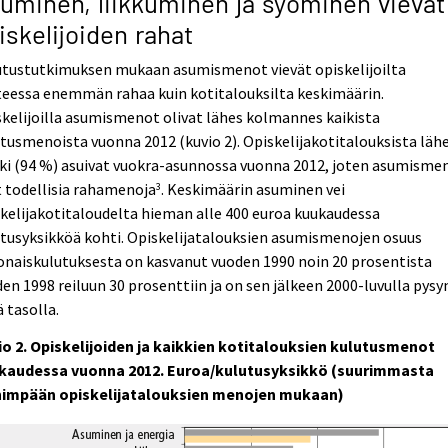
uminen, liikkuminen ja syöminen vievät
iskelijoiden rahat
utustutkimuksen mukaan asumismenot vievät opiskelijoilta
teessa enemmän rahaa kuin kotitalouksilta keskimäärin.
kelijoilla asumismenot olivat lähes kolmannes kaikista
tusmenoista vuonna 2012 (kuvio 2). Opiskelijakotitalouksista läh
ki (94 %) asuivat vuokra-asunnossa vuonna 2012, joten asumisme
 todellisia rahamenoja
. Keskimäärin asuminen vei
3
kelijakotitaloudelta hieman alle 400 euroa kuukaudessa
tusyksikköä kohti. Opiskelijatalouksien asumismenojen osuus
naiskulutuksesta on kasvanut vuoden 1990 noin 20 prosentista
en 1998 reiluun 30 prosenttiin ja on sen jälkeen 2000-luvulla pysy
ä tasolla.
io 2. Opiskelijoiden ja kaikkien kotitalouksien kulutusmenot
kaudessa vuonna 2012. Euroa/kulutusyksikkö (suurimmasta
nimpään opiskelijatalouksien menojen mukaan)