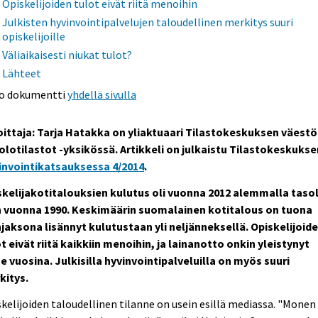
Opiskelijoiden tulot eivät riitä menoihin
Julkisten hyvinvointipalvelujen taloudellinen merkitys suuri
opiskelijoille
Väliaikaisesti niukat tulot?
Lähteet
o dokumentti
yhdellä sivulla
oittaja: Tarja Hatakka
on yliaktuaari Tilastokeskuksen väestö-
olotilastot -yksikössä. Artikkeli on julkaistu Tilastokeskukse
invointikatsauksessa 4/2014
.
skelijakotitalouksien kulutus oli vuonna 2012 alemmalla taso
n vuonna 1990. Keskimäärin suomalainen kotitalous on tuona
njaksona lisännyt kulutustaan yli neljänneksellä. Opiskelijoid
t eivät riitä kaikkiin menoihin, ja lainanotto onkin yleistynyt
e vuosina. Julkisilla hyvinvointipalveluilla on myös suuri
kitys.
kelijoiden taloudellinen tilanne on usein esillä mediassa. "Monen