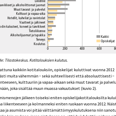
e: Tilastokeskus. Kotitalouksien kulutus.
attuna kaikkiin kotitalouksiin, opiskelijat kuluttivat vuonna 2012
ästi muita vähemmän − sekä suhteellisesti että absoluuttisesti −
enteeseen, kulttuuriin ja vapaa-aikaan sekä muut tavarat ja palvelu
ään, joka sisältää muun muassa vakuutukset (kuvio 2).
ismenojen jälkeen toiseksi eniten opiskelijakotitalouksilta kulu
a liikenteeseen ja kolmanneksi eniten ruokaan vuonna 2012. Näis
aa ja asumista voi pitää välttämättömyyskulutuksena niin sanot