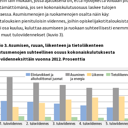
lin lain mukaan, jossa ajatuksena on, että hyödykettä voidaan pi
ttämättömänä, jos sen kokonaiskulutusosuus laskee tulojen
aessa. Asumismenojen ja ruokamenojen osalta näin käy:
talouksien pienituloisin viidennes, joihin opiskelijakotitalouksist
i osa kuuluu, kuluttaa asumiseen ja ruokaan suhteellisesti enem
 muut tuloviidennekset (kuvio 3).
o 3. Asumisen, ruuan, liikenteen ja tietoliikenteen
utusmenojen suhteellinen osuus kokonaiskulutuksesta
oviidenneksittäin vuonna 2012. Prosenttia