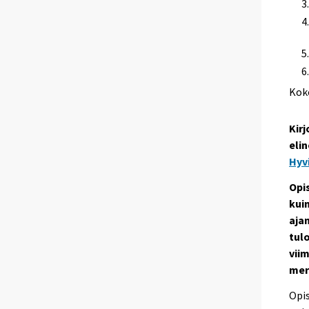
Kok
Kirj
elin
Hyv
Opi
kui
aja
tulo
viim
mer
Opis