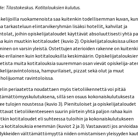
e: Tilastokeskus. Kotitalouksien kulutus.
kelijoilla ruokamenoista saa kuitenkin todellisemman kuvan, ku
a tarkasteluun elintarvikeryhmän lisäksi hotellit, kahvilat ja
ntolat, joihin opiskelijataloudet käyttävät absoluuttisesti yhtä p
a kuin muutkin kotitaloudet (kuvio 2). Opiskelijatalouksissa ulko
inen on varsin yleistä. Ostettujen aterioiden rakenne on kuitenk
o erilainen kuin kotitalouksilla keskimäärin. Opiskelijatalouksie
etista muita kotitalouksia suuremman osan vievät opiskelija-ater
kelijaravintoloissa, hampurilaiset, pizzat sekä olut ja muut
holijuomat ravintoloissa.
lin periaatetta noudattaen myös tietoliikennettä voi pitää
ttämättömyyskulutuksena, sillä sen osuus kokonaiskulutuksesta
ee tulojen noustessa (kuvio 3). Pienituloiset ja opiskelijataloudet
ttavat tietoliikenteeseen suurin piirtein yhtä paljon rahaa kuin
kin kotitaloudet eli suhteessa tuloihin ja kokonaiskulutukseen
a kotitalouksia enemmän (kuviot 2 ja 3). Vastaavasti jos arvioida
dykkeiden välttämättömyyttä niiden omistamisen yleisyyden kaut