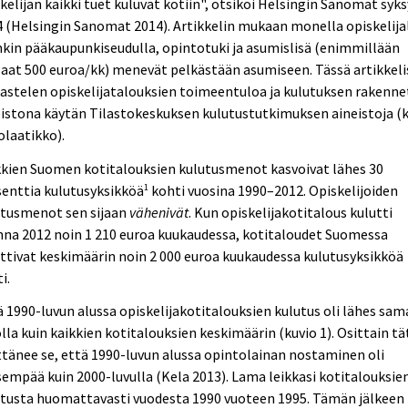
kelijan kaikki tuet kuluvat kotiin", otsikoi Helsingin Sanomat syks
 (Helsingin Sanomat 2014). Artikkelin mukaan monella opiskelijal
kin pääkaupunkiseudulla, opintotuki ja asumislisä (enimmillään
aat 500 euroa/kk) menevät pelkästään asumiseen. Tässä artikkeli
astelen opiskelijatalouksien toimeentuloa ja kulutuksen rakenne
istona käytän Tilastokeskuksen kulutustutkimuksen aineistoja (k
olaatikko).
kkien Suomen kotitalouksien kulutusmenot kasvoivat lähes 30
enttia kulutusyksikköä
kohti vuosina 1990–2012. Opiskelijoiden
1
utusmenot sen sijaan
vähenivät
. Kun opiskelijakotitalous kulutti
na 2012 noin 1 210 euroa kuukaudessa, kotitaloudet Suomessa
ttivat keskimäärin noin 2 000 euroa kuukaudessa kulutusyksikköä
i.
ä 1990-luvun alussa opiskelijakotitalouksien kulutus oli lähes sam
lla kuin kaikkien kotitalouksien keskimäärin (kuvio 1). Osittain tä
ttänee se, että 1990-luvun alussa opintolainan nostaminen oli
sempää kuin 2000-luvulla (Kela 2013). Lama leikkasi kotitalouksie
utusta huomattavasti vuodesta 1990 vuoteen 1995. Tämän jälkeen