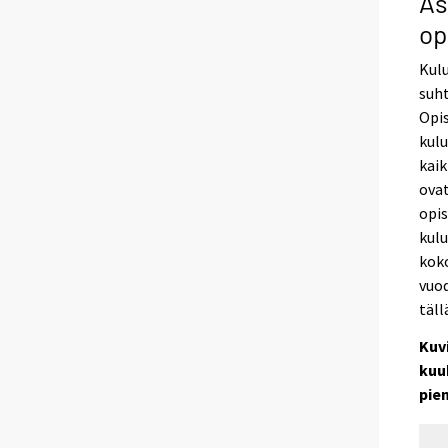
As
op
Kul
suh
Opis
kulu
kaik
ovat
opis
kulu
koko
vuod
täll
Kuv
kuu
pie