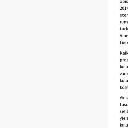
opis
2014
eten
runs
tark
Aine
tiet
Kai
pros
kul
vuon
kulu
koht
Viel
taso
seli
ylei
kul