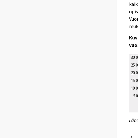
kaik
opis
Vuo
muk
Kuv
vuo
Lähd