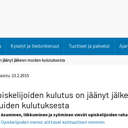
a
Kyselyt ja tiedonkeruut
Tuotteet ja palvelut
Aja
n jäänyt jälkeen muiden kulutuksesta
aistu:
23.2.2015
iskelijoiden kulutus on jäänyt jälk
iden kulutuksesta
Asuminen, liikkuminen ja syöminen vievät opiskelijoiden raha
Opiskelijoiden menot alittavat kohtuullisen minimin