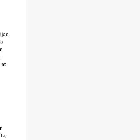
n
aljon
na
in
n
iat
an
ta,