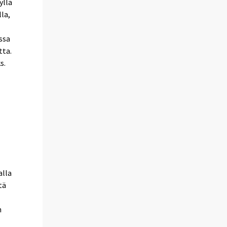
yllä
la,
ssa
tta.
s.
alla
tä
n