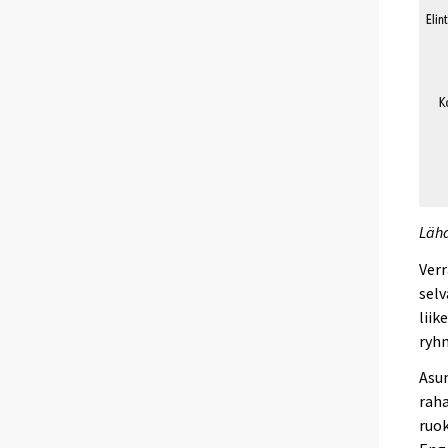
Lähd
Verr
selv
liik
ryhm
Asum
raha
ruok