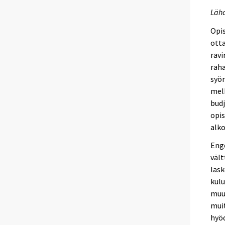
Lähd
Opis
otta
ravi
raha
syöm
melk
budj
opis
alko
Enge
väl
lask
kulu
muut
muit
hyö