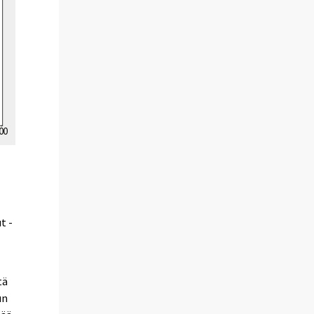
t -
i
tä
un