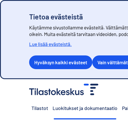
Tietoa evästeistä
Käytämme sivustollamme evästeitä. Välttämättöm
oikein. Muita evästeitä tarvitaan videoiden, pod
Lue lisää evästeistä.
Hyväksyn kaikki evästeet
Vain välttämä
S
i
i
r
Tilastot
Luokitukset ja dokumentaatio
Pa
r
y
s
i