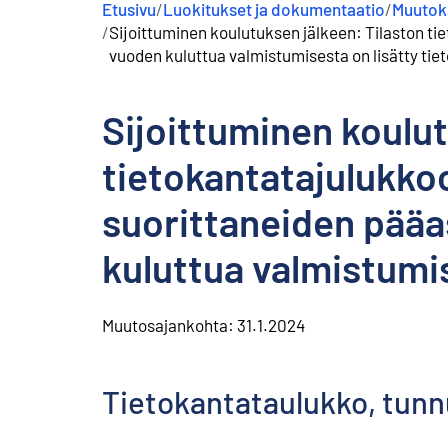
Etusivu
/
Luokitukset ja dokumentaatio
/
Muutoks
s
/
Sijoittuminen koulutuksen jälkeen: Tilaston tie
ä
l
vuoden kuluttua valmistumisesta on lisätty tiet
t
ö
ö
Sijoittuminen koulut
n
tietokantatajulukkoo
suorittaneiden pääa
kuluttua valmistumis
Muutosajankohta:
31.1.2024
Tietokantataulukko, tunnu