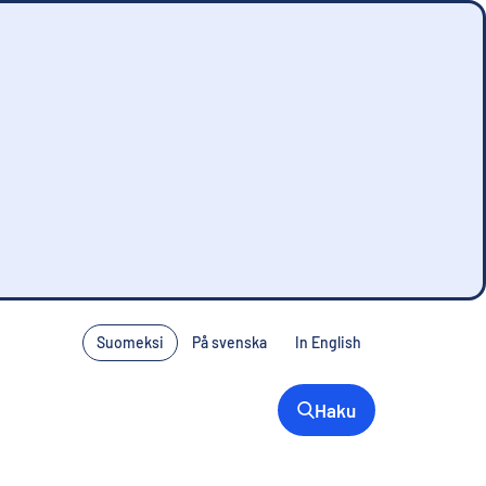
Suomeksi
På svenska
In English
Haku