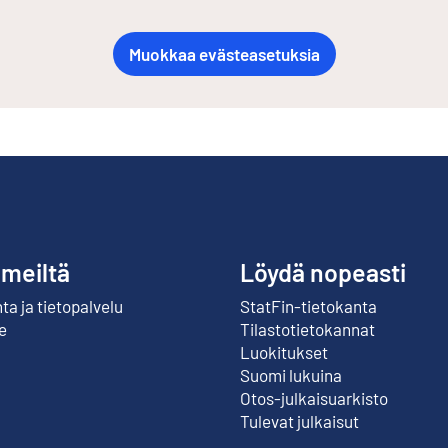
Muokkaa evästeasetuksia
 meiltä
Löydä nopeasti
a ja tietopalvelu
StatFin-tietokanta
Ulkoinen linkki
e
Tilastotietokannat
Luokitukset
Suomi lukuina
Otos-julkaisuarkisto
Ulkoinen linkki
Tulevat julkaisut