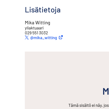
Lisätietoja
Mika Witting
yliaktuaari
029 551 3032
Ulkoinen linkki
@mika_witting
Twitter
M
Tämä sisältö ei näy, jo