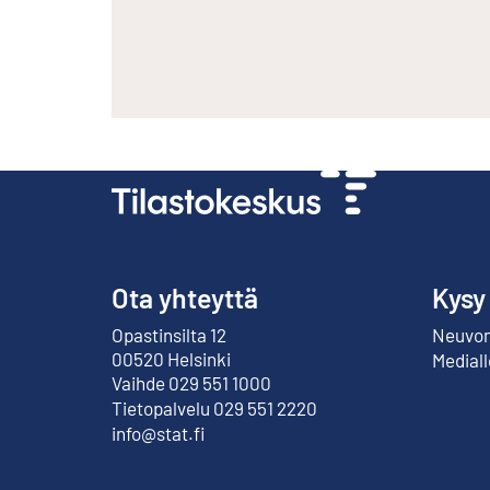
Ota yhteyttä
Kysy
Opastinsilta 12
Neuvont
Ulkoinen linkki
00520 Helsinki
Mediall
Vaihde 029 551 1000
Tietopalvelu 029 551 2220
info@stat.fi