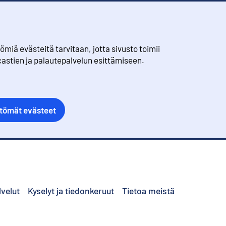
iä evästeitä tarvitaan, jotta sivusto toimii
castien ja palautepalvelun esittämiseen.
ttömät evästeet
lvelut
Kyselyt ja tiedonkeruut
Tietoa meistä