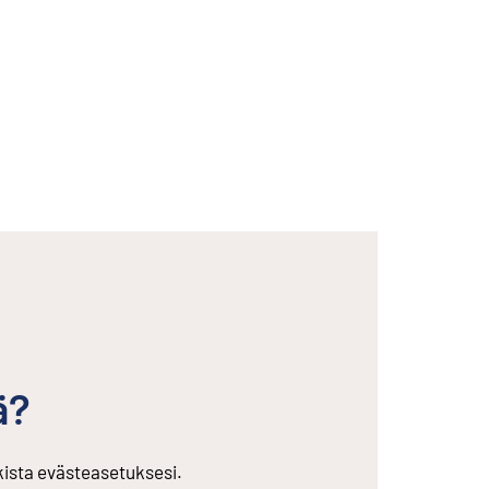
ä?
rkista evästeasetuksesi.