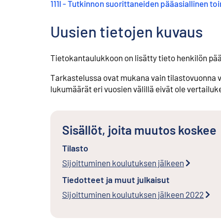
111l - Tutkinnon suorittaneiden pääasiallinen 
Uusien tietojen kuvaus
Tietokantaulukkoon on lisätty tieto henkilön pä
Tarkastelussa ovat mukana vain tilastovuonna vä
lukumäärät eri vuosien välillä eivät ole vertailu
Sisällöt, joita muutos koskee
Tilasto
Sijoittuminen koulutuksen jälkeen
Tiedotteet ja muut julkaisut
Sijoittuminen koulutuksen jälkeen 2022