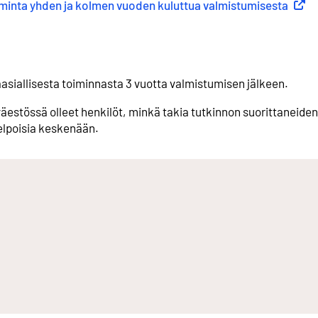
toiminta yhden ja kolmen vuoden kuluttua valmistumisesta
(
Ulkoi
äasiallisesta toiminnasta 3 vuotta valmistumisen jälkeen.
estössä olleet henkilöt, minkä takia tutkinnon suorittaneiden
kelpoisia keskenään.