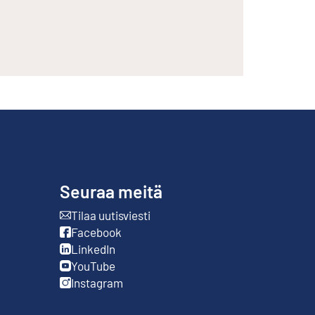
Seuraa meitä
Tilaa uutisviesti
Ulkoinen linkki
Facebook
Ulkoinen linkki
LinkedIn
Ulkoinen linkki
YouTube
Ulkoinen linkki
Instagram
Ulkoinen linkki