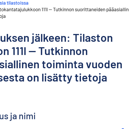
ia tilastoissa
tokantatajulukkoon 111l -- Tutkinnon suorittaneiden pääasialli
oja
uksen jälkeen: Tilaston
n 111l -- Tutkinnon
siallinen toiminta vuoden
esta on lisätty tietoja
s ja nimi