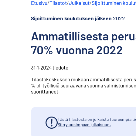
Etusivu
/
Tilastot
/
Julkaisut
/
Sijoittuminen koulu
s
ä
l
Sijoittuminen koulutuksen jälkeen
2022
t
ö
Ammatillisesta perus
ö
n
70% vuonna 2022
31.1.2024
tiedote
Tilastokeskuksen mukaan ammatillisesta perust
% oli työllisiä seuraavana vuonna valmistumisen j
suorittaneet.
Tästä tilastosta on julkaistu tuoreempia ti
Siirry uusimpaan julkaisuun.