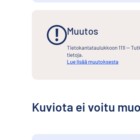
Muutos
Tietokantataulukkoon 111l -- Tut
tietoja.
Lue lisää muutoksesta
Kuviota ei voitu mu