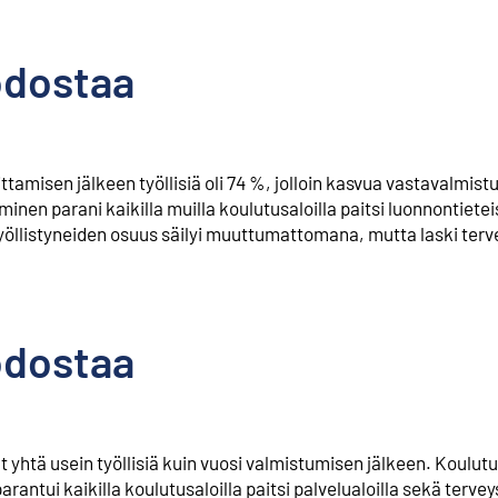
odostaa
tamisen jälkeen työllisiä oli 74 %, jolloin kasvua vastavalmist
yminen parani kaikilla muilla koulutusaloilla paitsi luonnontiete
 työllistyneiden osuus säilyi muuttumattomana, mutta laski terv
odostaa
 yhtä usein työllisiä kuin vuosi valmistumisen jälkeen. Koulutus
rantui kaikilla koulutusaloilla paitsi palvelualoilla sekä tervey