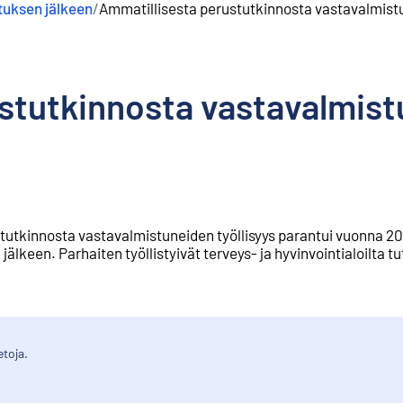
tuksen jälkeen
/
Ammatillisesta perustutkinnosta vastavalmistu
tutkinnosta vastavalmistun
utkinnosta vastavalmistuneiden työllisyys parantui vuonna 20
älkeen. Parhaiten työllistyivät terveys- ja hyvinvointialoilta t
etoja.