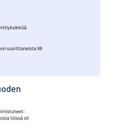
enttiyksikköä.
on suorittaneista 96
vuoden
valmistuneet:
ista töissä oli