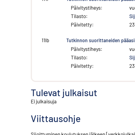
Päivitystiheys
:
vu
Tilasto
:
Si
Päivitetty
:
23
Tutkinnon suorittaneiden pääas
11lb
Päivitystiheys
:
vu
Tilasto
:
Si
Päivitetty
:
23
Tulevat julkaisut
Ei julkaisuja
Viittausohje
Sijoittuminen koulutuksen jälkeen
[
verkkojulka