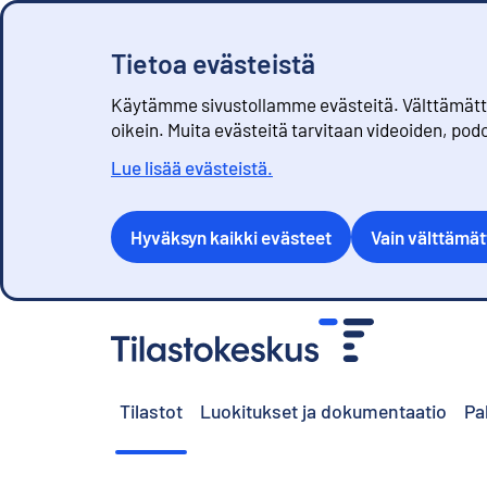
Tietoa evästeistä
Käytämme sivustollamme evästeitä. Välttämättöm
oikein. Muita evästeitä tarvitaan videoiden, pod
Lue lisää evästeistä.
Hyväksyn kaikki evästeet
Vain välttämä
S
i
i
r
Tilastot
Luokitukset ja dokumentaatio
Pa
r
y
s
i