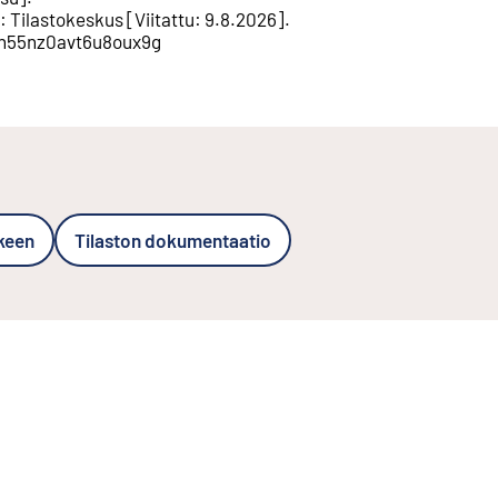
:
Tilastokeskus
[
Viitattu
:
9.8.2026
].
ktbh55nz0avt6u8oux9g
lkeen
Tilaston dokumentaatio