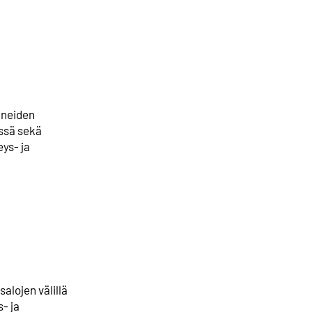
uneiden
issä sekä
eys- ja
alojen välillä
s- ja