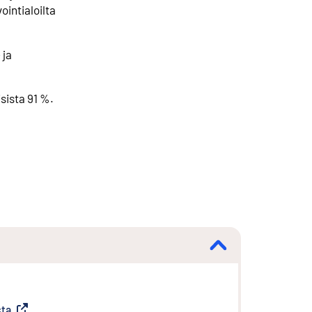
ointialoilta
 ja
sista 91 %.
sta
(
Ulkoinen linkki
)