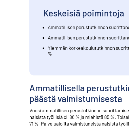
Keskeisiä poimintoja
Ammatillisen perustutkinnon suorittane
Ammatillisen perustutkinnon suorittanei
Ylemmän korkeakoulututkinnon suoritta
%.
Ammatillisella perustutki
päästä valmistumisesta
Vuosi ammatillisen perustutkinnon suorittamisen 
naisista työllisiä oli 86 % ja miehistä 85 %. Tois
71 %. Palvelualoilta valmistuneista naisista työll