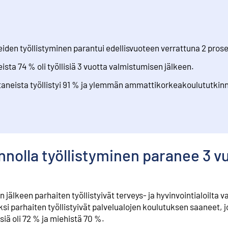
iden työllistyminen parantui edellisvuoteen verrattuna 2 pros
sta 74 % oli työllisiä 3 vuotta valmistumisen jälkeen.
neista työllistyi 91 % ja ylemmän ammattikorkeakoulututkinn
nnolla työllistyminen paranee 3 
jälkeen parhaiten työllistyivät terveys- ja hyvinvointialoilta 
eksi parhaiten työllistyivät palvelualojen koulutuksen saaneet, jo
isiä oli 72 % ja miehistä 70 %.