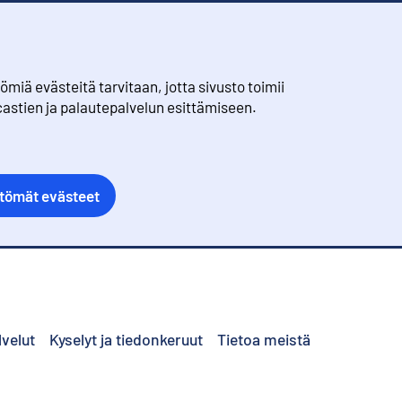
iä evästeitä tarvitaan, jotta sivusto toimii
castien ja palautepalvelun esittämiseen.
ttömät evästeet
lvelut
Kyselyt ja tiedonkeruut
Tietoa meistä