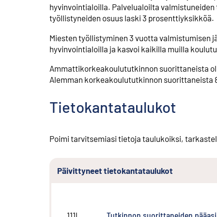
hyvinvointialoilla. Palvelualoilta valmistuneiden
työllistyneiden osuus laski 3 prosenttiyksikköä.
Miesten työllistyminen 3 vuotta valmistumisen 
hyvinvointialoilla ja kasvoi kaikilla muilla koulutu
Ammattikorkeakoulututkinnon suorittaneista oli t
Alemman korkeakoulututkinnon suorittaneista 89 
Tietokantataulukot
Poimi tarvitsemiasi tietoja taulukoiksi, tarkastel
Päivittyneet tietokantataulukot
Tutkinnon suorittaneiden pääasi
111l