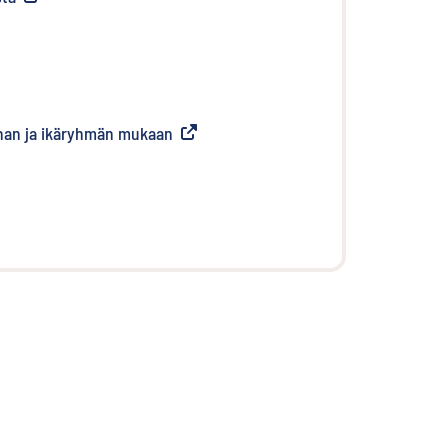
nnan ja ikäryhmän mukaan
(
Ulkoinen linkki
)