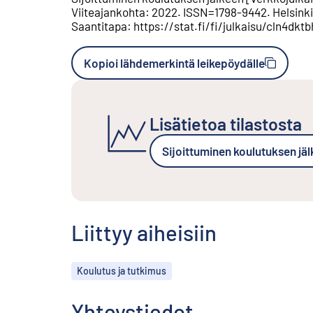
Viiteajankohta
:
2022
.
ISSN=
1798-9442
.
Helsinki
Saantitapa
:
https://stat.fi/fi/julkaisu/cln4d
Kopioi lähdemerkintä leikepöydälle
Lisätietoa tilastosta
Sijoittuminen koulutuksen jä
Liittyy aiheisiin
Aiheet
Koulutus ja tutkimus
Yhteystiedot