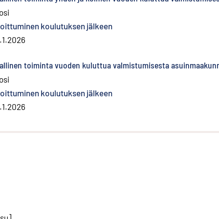
osi
joittuminen koulutuksen jälkeen
.1.2026
iallinen toiminta vuoden kuluttua valmistumisesta asuinmaaku
osi
joittuminen koulutuksen jälkeen
.1.2026
isu
].