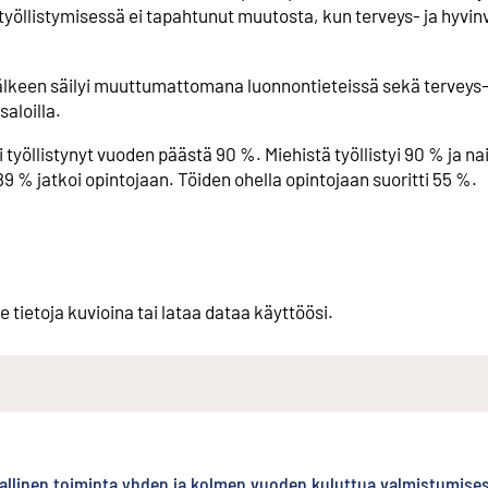
 työllistymisessä ei tapahtunut muutosta, kun terveys- ja hyvinv
jälkeen säilyi muuttumattomana luonnontieteissä sekä terveys-
saloilla.
yöllistynyt vuoden päästä 90 %. Miehistä työllistyi 90 % ja nai
% jatkoi opintojaan. Töiden ohella opintojaan suoritti 55 %.
e tietoja kuvioina tai lataa dataa käyttöösi.
allinen toiminta yhden ja kolmen vuoden kuluttua valmistumise