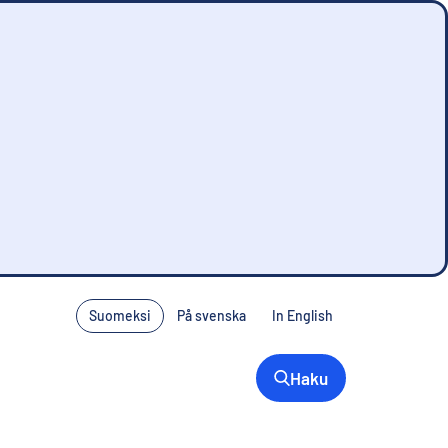
Suomeksi
På svenska
In English
Haku