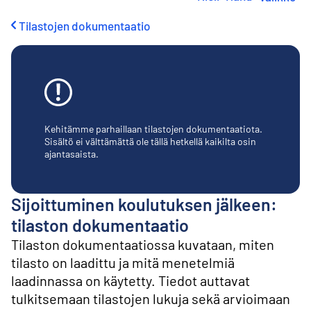
i
r
Tilastojen dokumentaatio
r
y
s
i
s
ä
l
t
Kehitämme parhaillaan tilastojen dokumentaatiota.
ö
Sisältö ei välttämättä ole tällä hetkellä kaikilta osin
ajantasaista.
ö
n
Sijoittuminen koulutuksen jälkeen:
tilaston dokumentaatio
Tilaston dokumentaatiossa kuvataan, miten
tilasto on laadittu ja mitä menetelmiä
laadinnassa on käytetty. Tiedot auttavat
tulkitsemaan tilastojen lukuja sekä arvioimaan