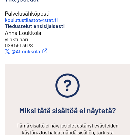
Palvelusähköposti
koulutustilastot@stat.fi
Tiedustelut ensisijaisesti
Anna Loukkola
yliaktuaari
029 551 3678
Ulkoinen linkki
@ALoukkola
Twitter
Miksi tätä sisältöä ei näytetä?
Tämä sisältö ei näy, jos olet estänyt evästeiden
käytön. Jos haluat nähdä sisällön, tarkista