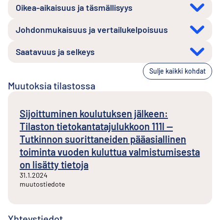
Oikea-aikaisuus ja täsmällisyys
Johdonmukaisuus ja vertailukelpoisuus
Saatavuus ja selkeys
Sulje kaikki kohdat
Muutoksia tilastossa
Sijoittuminen koulutuksen jälkeen:
Tilaston tietokantatajulukkoon 111l --
Tutkinnon suorittaneiden pääasiallinen
toiminta vuoden kuluttua valmistumisesta
on lisätty tietoja
31.1.2024
muutostiedote
Yhteystiedot