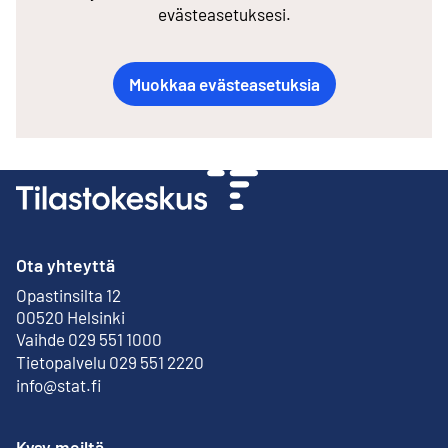
evästeasetuksesi.
Muokkaa evästeasetuksia
Ota yhteyttä
Opastinsilta 12
Ulkoinen linkki
00520 Helsinki
Vaihde 029 551 1000
Tietopalvelu 029 551 2220
info@stat.fi
Kysy meiltä