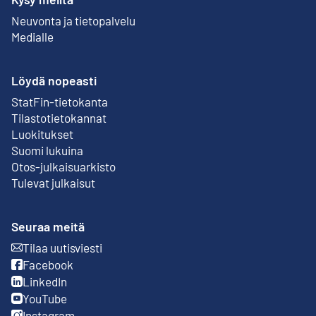
Neuvonta ja tietopalvelu
Medialle
Löydä nopeasti
StatFin-tietokanta
Ulkoinen linkki
Tilastotietokannat
Luokitukset
Suomi lukuina
Otos-julkaisuarkisto
Ulkoinen linkki
Tulevat julkaisut
Seuraa meitä
Tilaa uutisviesti
Ulkoinen linkki
Facebook
Ulkoinen linkki
LinkedIn
Ulkoinen linkki
YouTube
Ulkoinen linkki
Instagram