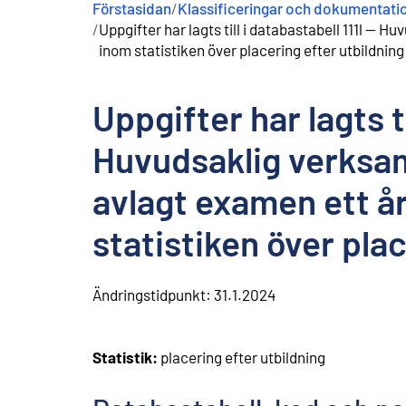
Förstasidan
/
Klassificeringar och dokumentati
n
/
Uppgifter har lagts till i databastabell 111l -
e
h
inom statistiken över placering efter utbildning
å
l
l
Uppgifter har lagts ti
Huvudsaklig verksa
avlagt examen ett å
statistiken över pla
Ändringstidpunkt:
31.1.2024
Statistik:
placering efter utbildning