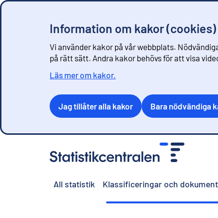
Information om kakor (cookies)
Vi använder kakor på vår webbplats. Nödvändiga
på rätt sätt. Andra kakor behövs för att visa vid
Läs mer om kakor.
Jag tillåter alla kakor
Bara nödvändiga k
G
å
t
i
All statistik
Klassificeringar och dokument
l
l
i
n