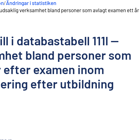
on
/
Ändringar i statistiken
- Huvudsaklig verksamhet bland personer som avlagt examen ett å
ll i databastabell 111l --
mhet bland personer som
r efter examen inom
cering efter utbildning