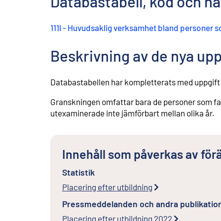
Databastabell, kod och n
111l - Huvudsaklig verksamhet bland personer s
Beskrivning av de nya up
Databastabellen har kompletterats med uppgift
Granskningen omfattar bara de personer som fann
utexaminerade inte jämförbart mellan olika år.
Innehåll som påverkas av för
Statistik
Placering efter utbildning
Pressmeddelanden och andra publikatio
Placering efter utbildning 2022