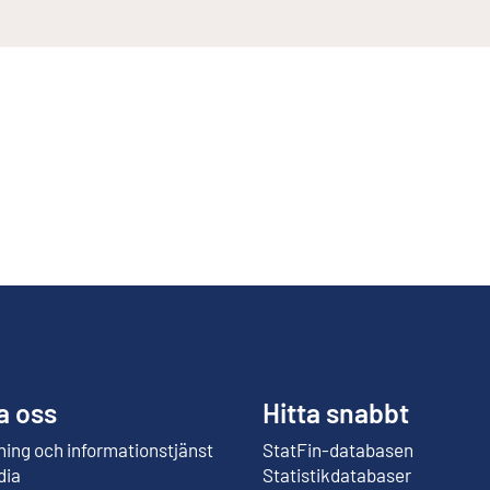
a oss
Hitta snabbt
ing och informationstjänst
StatFin-databasen
Extern länk
dia
Statistikdatabaser