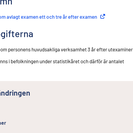
amn
om avlagt examen ett och tre år efter examen
(
Extern länk
)
pgifterna
 om personens huvudsakliga verksamhet 3 år efter utexaminer
s i befolkningen under statistikåret och därför är antalet
ändringen
ner