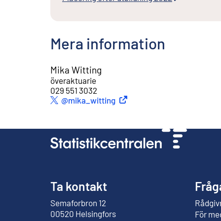
Mera information
Mika Witting
överaktuarie
029 551 3032
Extern länk
@mika_witting
Twitter
Ta kontakt
Fråg
Semaforbron 12
Rådgivn
Extern länk
00520 Helsingfors
För me