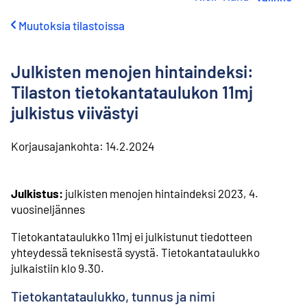
i
r
Muutoksia tilastoissa
r
y
s
Julkisten menojen hintaindeksi:
i
s
Tilaston tietokantataulukon 11mj
ä
julkistus viivästyi
l
t
ö
Korjausajankohta:
14.2.2024
ö
n
Julkistus:
julkisten menojen hintaindeksi 2023, 4.
vuosineljännes
Tietokantataulukko 11mj ei julkistunut tiedotteen
yhteydessä teknisestä syystä. Tietokantataulukko
julkaistiin klo 9.30.
Tietokantataulukko, tunnus ja nimi