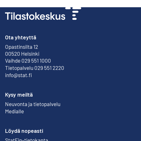
Ota yhteyttä
Opastinsilta 12
Ulkoinen linkki
00520 Helsinki
Vaihde 029 551 1000
Tietopalvelu 029 551 2220
info@stat.fi
Kysy meiltä
Neuvonta ja tietopalvelu
Medialle
Löydä nopeasti
StatFin-tietokanta