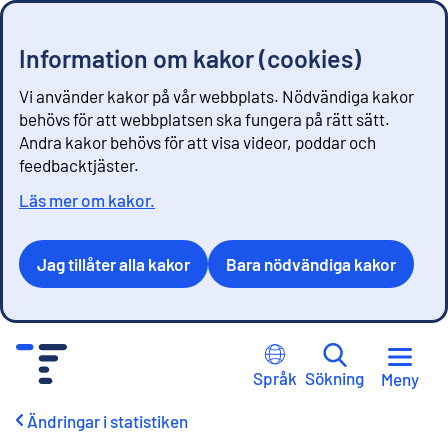
Information om kakor (cookies)
Vi använder kakor på vår webbplats. Nödvändiga kakor
behövs för att webbplatsen ska fungera på rätt sätt.
Andra kakor behövs för att visa videor, poddar och
feedbacktjäster.
Läs mer om kakor.
Jag tillåter alla kakor
Bara nödvändiga kakor
G
å
Språk
Sökning
Meny
t
i
Ändringar i statistiken
l