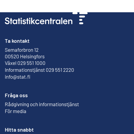
Ta kontakt
Semaforbron 12
Extern länk
00520 Helsingfors
Växel 029 551 1000
Informationstjänst 029 551 2220
info@stat.fi
Fråga oss
Rådgivning och informationstjänst
För media
Hitta snabbt