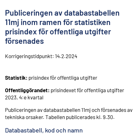
l
i
Publiceringen av databastabellen
n
n
11mj inom ramen för statistiken
e
prisindex för offentliga utgifter
h
å
försenades
l
l
Korrigeringstidpunkt:
14.2.2024
Statistik:
prisindex för offentliga utgifter
Offentliggörandet:
prisindexet för offentliga utgifter
2023, 4:e kvartal
Publiceringen av databastabellen 11mj och försenades av
tekniska orsaker. Tabellen publicerades kl. 9.30.
Databastabell, kod och namn