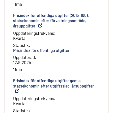
11ma
Prisindex för offentliga utgifter (2015=100),
statsekonomin efter förvaltningsområde,
årsuppgifter
(
Extern länk
)
Uppdateringsfrekvens
:
Kvartal
Statistik
:
Prisindex för offentliga utgifter
Uppdaterad
:
12.9.2025
11mc
Prisindex för offentliga utgifter gamla,
statsekonomin efter utgiftsslag, årsuppgifter
(
Extern lä
Uppdateringsfrekvens
:
Kvartal
Statistik
: