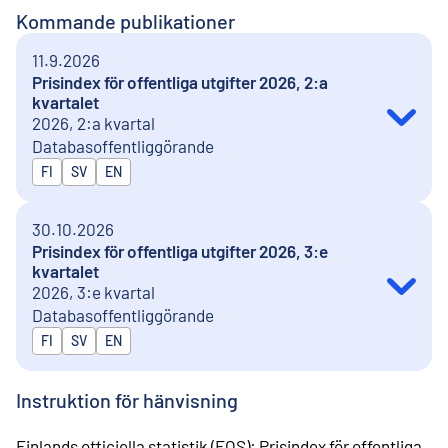
Kommande publikationer
11.9.2026
Prisindex för offentliga utgifter 2026, 2:a
kvartalet
2026, 2:a kvartal
Databasoffentliggörande
Publiceras på
FI
SV
EN
30.10.2026
Prisindex för offentliga utgifter 2026, 3:e
kvartalet
2026, 3:e kvartal
Databasoffentliggörande
Publiceras på
FI
SV
EN
Instruktion för hänvisning
Finlands officiella statistik (FOS)
:
Prisindex för offentliga