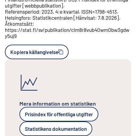
utgifter
[
webbpublikation
].
Referensperiod
:
2023, 4:e kvartal
.
ISSN=
1798-4513
.
Helsingfors
:
Statistikcentralen
[
Hänvisat
:
7.8.2026
].
Åtkomstsätt
:
https://stat.fi/sv/publikation/clm8r8vub40wm0bw3gdw
y5uj9
Kopiera källangivelse
Mera information om statistiken
Prisindex för offentliga utgifter
Statistikens dokumentation