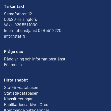
Ta kontakt
Semaforbron 12
Extern länk
00520 Helsingfors
Växel 029 551 1000
Informationstjänst 029 551 2220
info@stat.fi
Fråga oss
Rådgivning och informationstjänst
För media
Hitta snabbt
StatFin-databasen
Extern länk
Statistikdatabaser
Klassificeringar
Publikationsarkivet Otos
Extern länk
Kommande publiceringar