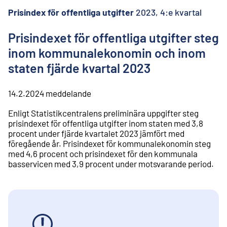
l
i
Prisindex för offentliga utgifter
2023, 4:e kvartal
n
n
Prisindexet för offentliga utgifter steg
e
inom kommunalekonomin och inom
h
å
staten fjärde kvartal 2023
l
l
14.2.2024
meddelande
Enligt Statistikcentralens preliminära uppgifter steg
prisindexet för offentliga utgifter inom staten med 3,8
procent under fjärde kvartalet 2023 jämfört med
föregående år. Prisindexet för kommunalekonomin steg
med 4,6 procent och prisindexet för den kommunala
basservicen med 3,9 procent under motsvarande period.