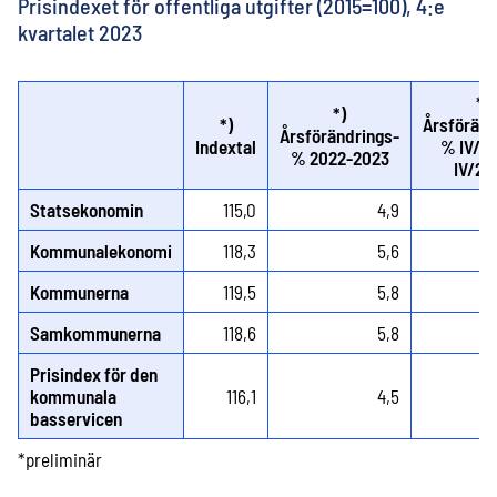
Prisindexet för offentliga utgifter (2015=100), 4:e
kvartalet 2023
*)
*)
*)
Årsföränd
Årsförändrings-
Indextal
% IV/2
% 2022-2023
IV/20
Statsekonomin
115,0
4,9
Kommunalekonomi
118,3
5,6
Kommunerna
119,5
5,8
Samkommunerna
118,6
5,8
Prisindex för den
kommunala
116,1
4,5
basservicen
*preliminär