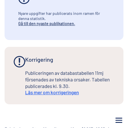
Nyare uppgifter har publicerats inom ramen för
denna statistik.
Gå till den nyaste publikationen.
Korrigering
Publiceringen av databastabellen 11mj
försenades av tekniska orsaker. Tabellen
publicerades kl. 9.30.
Läs mer om korrigeringen
Me