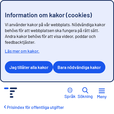
Information om kakor (cookies)
Vi använder kakor på vår webbplats. Nödvändiga kakor
behövs för att webbplatsen ska fungera på rätt sätt.
Andra kakor behövs för att visa videor, poddar och
feedbacktjäster.
Läs mer om kakor.
Jag tillåter alla kakor
Bara nödvändiga kakor
G
å
Språk
Sökning
Meny
t
i
Prisindex för offentliga utgifter
l