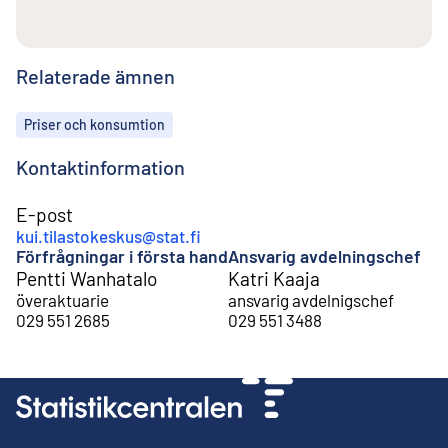
Relaterade ämnen
Ämnen
Priser och konsumtion
Kontaktinformation
E-post
kui.tilastokeskus@stat.fi
Förfrågningar i första hand
Ansvarig avdelningschef
Pentti Wanhatalo
Katri Kaaja
överaktuarie
ansvarig avdelnigschef
029 551 2685
029 551 3488