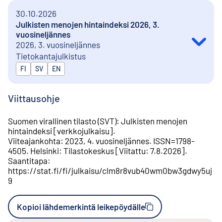
30.10.2026
Julkisten menojen hintaindeksi 2026, 3.
vuosineljännes
2026, 3. vuosineljännes
Tietokantajulkistus
Julkaistaan kielillä
FI
SV
EN
Viittausohje
Suomen virallinen tilasto (SVT)
:
Julkisten menojen
hintaindeksi
[
verkkojulkaisu
].
Viiteajankohta
:
2023, 4. vuosineljännes
.
ISSN=
1798-
4505
.
Helsinki
:
Tilastokeskus
[
Viitattu
:
7.8.2026
].
Saantitapa
:
https://stat.fi/fi/julkaisu/clm8r8vub40wm0bw3gdwy5uj
9
Kopioi lähdemerkintä leikepöydälle