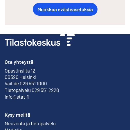
Muokkaa evästeasetuksia
Ota yhteyttä
Opastinsilta 12
Ulkoinen linkki
00520 Helsinki
Vaihde 029 551 1000
Tietopalvelu 029 551 2220
info@stat.fi
Kysy meiltä
Neuvonta ja tietopalvelu
Medialle