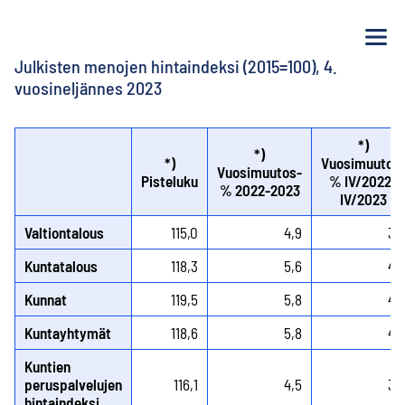
Va
Julkisten menojen hintaindeksi (2015=100), 4.
vuosineljännes 2023
*)
*)
*)
Vuosimuutos
Vuosimuutos-
Pisteluku
% IV/2022–
% 2022-2023
IV/2023
Valtiontalous
115,0
4,9
3,
Kuntatalous
118,3
5,6
4,
Kunnat
119,5
5,8
4,
Kuntayhtymät
118,6
5,8
4,
Kuntien
peruspalvelujen
116,1
4,5
3,
hintaindeksi