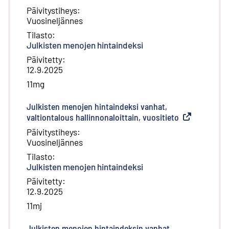
Päivitystiheys
:
Vuosineljännes
Tilasto
:
Julkisten menojen hintaindeksi
Päivitetty
:
12.9.2025
11mg
Julkisten menojen hintaindeksi vanhat,
valtiontalous hallinnonaloittain, vuositieto
(
Ulkoinen link
Päivitystiheys
:
Vuosineljännes
Tilasto
:
Julkisten menojen hintaindeksi
Päivitetty
:
12.9.2025
11mj
Julkisten menojen hintaindeksin vanhat