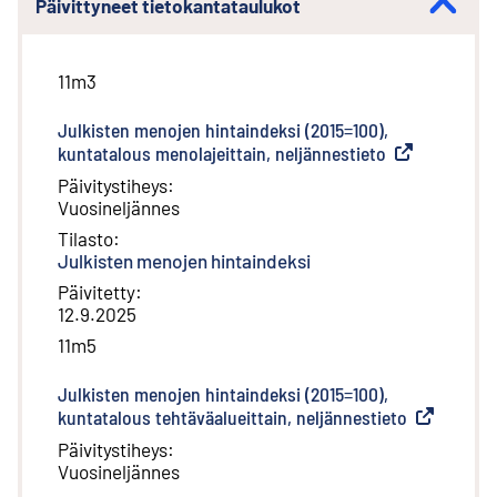
Päivittyneet tietokantataulukot
11m3
Julkisten menojen hintaindeksi (2015=100),
kuntatalous menolajeittain, neljännestieto
(
Ulkoinen link
Päivitystiheys
:
Vuosineljännes
Tilasto
:
Julkisten menojen hintaindeksi
Päivitetty
:
12.9.2025
11m5
Julkisten menojen hintaindeksi (2015=100),
kuntatalous tehtäväalueittain, neljännestieto
(
Ulkoinen li
Päivitystiheys
:
Vuosineljännes