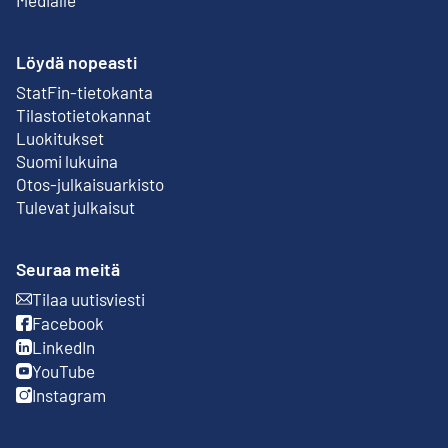
Löydä nopeasti
StatFin-tietokanta
Ulkoinen linkki
Tilastotietokannat
Luokitukset
Suomi lukuina
Otos-julkaisuarkisto
Ulkoinen linkki
Tulevat julkaisut
Seuraa meitä
Tilaa uutisviesti
Ulkoinen linkki
Facebook
Ulkoinen linkki
LinkedIn
Ulkoinen linkki
YouTube
Ulkoinen linkki
Instagram
Ulkoinen linkki