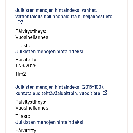
Julkisten menojen hintaindeksi vanhat,
valtiontalous hallinnonaloittain, neljännestieto
(
Ulkoinen 
Päivitystiheys
:
Vuosineljännes
Tilasto
:
Julkisten menojen hintaindeksi
Päivitetty
:
12.9.2025
11m2
Julkisten menojen hintaindeksi (2015=100),
kuntatalous tehtäväalueittain, vuositieto
(
Ulkoinen linkki
Päivitystiheys
:
Vuosineljännes
Tilasto
:
Julkisten menojen hintaindeksi
Päivitetty
: