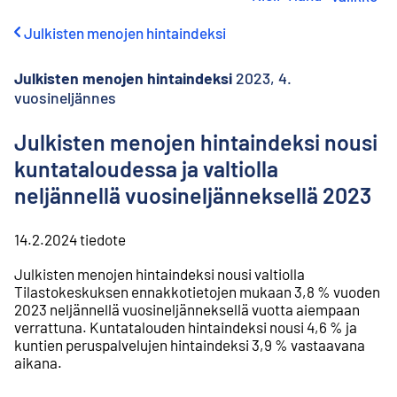
i
r
Julkisten menojen hintaindeksi
r
y
s
Julkisten menojen hintaindeksi
2023, 4.
i
vuosineljännes
s
ä
Julkisten menojen hintaindeksi nousi
l
t
kuntataloudessa ja valtiolla
ö
neljännellä vuosineljänneksellä 2023
ö
n
14.2.2024
tiedote
Julkisten menojen hintaindeksi nousi valtiolla
Tilastokeskuksen ennakkotietojen mukaan 3,8 % vuoden
2023 neljännellä vuosineljänneksellä vuotta aiempaan
verrattuna. Kuntatalouden hintaindeksi nousi 4,6 % ja
kuntien peruspalvelujen hintaindeksi 3,9 % vastaavana
aikana.