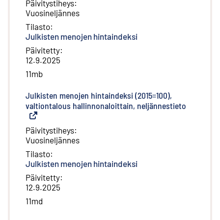
Päivitystiheys
:
Vuosineljännes
Tilasto
:
Julkisten menojen hintaindeksi
Päivitetty
:
12.9.2025
11mb
Julkisten menojen hintaindeksi (2015=100),
valtiontalous hallinnonaloittain, neljännestieto
(
Ulkoinen 
Päivitystiheys
:
Vuosineljännes
Tilasto
:
Julkisten menojen hintaindeksi
Päivitetty
:
12.9.2025
11md