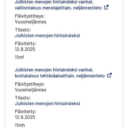
Julkisten menojen hintaindeksi vanhat,
valtiontalous menolajeittain, neljännestieto
(
Ulkoinen lin
Päivitystiheys
:
Vuosineljännes
Tilasto
:
Julkisten menojen hintaindeksi
Päivitetty
:
12.9.2025
11mf
Julkisten menojen hintaindeksi vanhat,
kuntatalous tehtäväalueittain, neljännestieto
(
Ulkoinen li
Päivitystiheys
:
Vuosineljännes
Tilasto
:
Julkisten menojen hintaindeksi
Päivitetty
:
12.9.2025
11mh