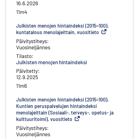
16.6.2026
11m4
Julkisten menojen hintaindeksi (2015=100),
kuntatalous menolajeittain, vuositieto
(
Ulkoinen linkki
)
Päivitystiheys
:
Vuosineljännes
Tilasto
:
Julkisten menojen hintaindeksi
Päivitetty
:
12.9.2025
11m6
Julkisten menojen hintaindeksi (2015=100),
Kuntien peruspalvelujen hintaindeksi
menolajeittain (Sosiaali-, terveys-, opetus- ja
kulttuuritoimi), vuositieto
(
Ulkoinen linkki
)
Päivitystiheys
:
Vuosineljännes