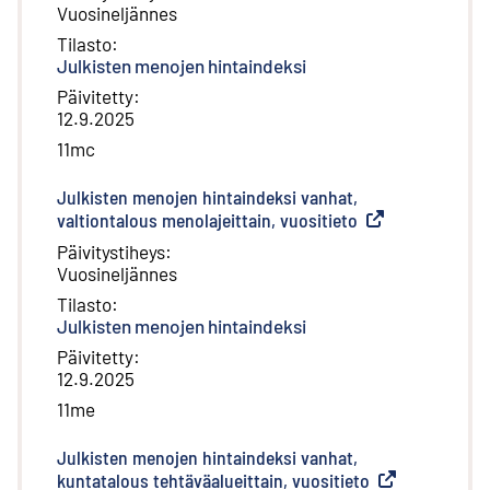
Vuosineljännes
Tilasto
:
Julkisten menojen hintaindeksi
Päivitetty
:
12.9.2025
11mc
Julkisten menojen hintaindeksi vanhat,
valtiontalous menolajeittain, vuositieto
(
Ulkoinen linkki
)
Päivitystiheys
:
Vuosineljännes
Tilasto
:
Julkisten menojen hintaindeksi
Päivitetty
:
12.9.2025
11me
Julkisten menojen hintaindeksi vanhat,
kuntatalous tehtäväalueittain, vuositieto
(
Ulkoinen linkki