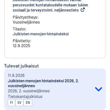
perusvuodet kuntataloudelle mukaan lukien
sosiaali ja terveystoimi, neljännestieto
(
Ulkoinen linkki
)
Päivitystiheys
:
Vuosineljännes
Tilasto
:
Julkisten menojen hintaindeksi
Päivitetty
:
12.9.2025
Tulevat julkaisut
11.9.2026
Julkisten menojen hintaindeksi 2026, 2.
vuosineljännes
2026, 2. vuosineljännes
Tietokantajulkistus
Julkaistaan kielillä
FI
SV
EN