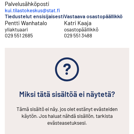
Palvelusähköposti
kui.tilastokeskus@stat.fi
Tiedustelut ensisijaisesti
Vastaava osastopäällikkö
Pentti Wanhatalo
Katri Kaaja
yliaktuaari
osastopäällikkö
029 551 2685
029 551 3488
Miksi tätä sisältöä ei näytetä?
Tämä sisältö ei näy, jos olet estänyt evästeiden
käytön. Jos haluat nähdä sisällön, tarkista
evästeasetuksesi.