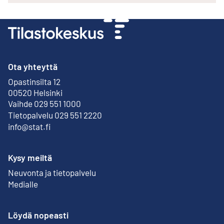
Ota yhteyttä
Opastinsilta 12
Ulkoinen linkki
00520 Helsinki
Vaihde 029 551 1000
Tietopalvelu 029 551 2220
info@stat.fi
Kysy meiltä
Neuvonta ja tietopalvelu
Medialle
Löydä nopeasti