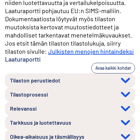
niiden luotettavuutta ja vertailukelpoisuutta.
Laaturaportti pohjautuu EU:n SIMS-malliin.
Dokumentaatiosta löytyvät myös tilaston
muutoksista kertovat muutostiedotteet ja
mahdolliset tarkentavat menetelmäkuvaukset.
Jos etsit tämän tilaston tilastolukuja, siirry
tilaston sivulle:
Julkisten menojen hintaindeksi
Laaturaportti
Avaa kaikki kohdat
Tilaston perustiedot
Tilastoprosessi
Relevanssi
Tarkkuus ja luotettavuus
Oikea-aikaisuus ja täsmällisyys