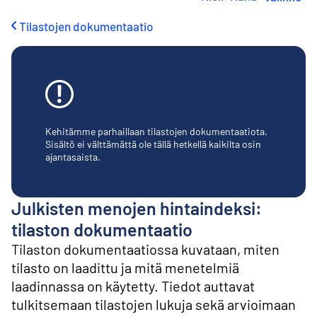
i
r
Tilastojen dokumentaatio
r
y
s
i
s
ä
l
t
Kehitämme parhaillaan tilastojen dokumentaatiota.
ö
Sisältö ei välttämättä ole tällä hetkellä kaikilta osin
ajantasaista.
ö
n
Julkisten menojen hintaindeksi:
tilaston dokumentaatio
Tilaston dokumentaatiossa kuvataan, miten
tilasto on laadittu ja mitä menetelmiä
laadinnassa on käytetty. Tiedot auttavat
tulkitsemaan tilastojen lukuja sekä arvioimaan