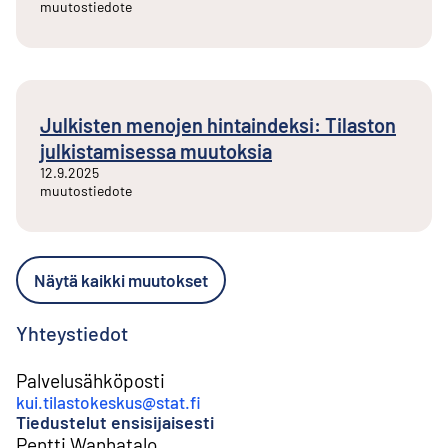
muutostiedote
Julkisten menojen hintaindeksi: Tilaston
julkistamisessa muutoksia
12.9.2025
muutostiedote
Näytä kaikki muutokset
Yhteystiedot
Palvelusähköposti
kui.tilastokeskus@stat.fi
Tiedustelut ensisijaisesti
Pentti Wanhatalo