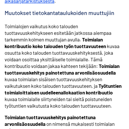
aikasarjatarkistuksesta
.
Muutokset tietokantataulukoiden muuttujiin
Toimialojen vaikutus koko talouden
tuottavuuskehitykseen esitetään jatkossa aiempaa
tarkemmin kolmen muuttujan avulla.
Toimialan
kontribuutio koko talouden työn tuottavuuteen
kuvaa
osuutta koko talouden tuottavuuskehityksestä, joka
voidaan osoittaa yksittäiselle toimialalle. Tämä
kontribuutio voidaan jakaa kahteen tekijään:
Toimialan
tuottavuuskehitys painotettuna arvonlisäosuudella
kuvaa toimialan sisäisen tuottavuuskehityksen
vaikutuksen koko talouden tuottavuuteen, ja
Työtuntien
toimialoittaisen uudelleenallokaation kontribuutio
kuvaa toimialalle siirtyneiden tai sieltä poistuneiden
työtuntien vaikutusta koko talouden tuottavuuteen.
Toimialan tuottavuuskehitys painotettuna
arvonlisäosuudella
on nimensä mukaisesti toimialan