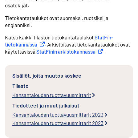
osatekijät.
Tietokantataulukot ovat suomeksi, ruotsiksi ja
englanniksi.
Katso kaikki tilaston tietokantataulukot
StatFin-
tietokannassa
Ulkoinen linkki
. Arkistoitavat tietokantataulukot ovat
käytettävissä
StatFinin arkistokannassa
Ulkoinen linkki
.
Sisällöt, joita muutos koskee
Tilasto
Kansantalouden tuottavuusmittarit
Tiedotteet ja muut julkaisut
Kansantalouden tuottavuusmittarit 2023
Kansantalouden tuottavuusmittarit 2023