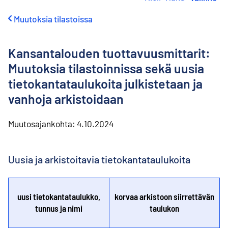
i
r
Muutoksia tilastoissa
r
y
s
Kansantalouden tuottavuusmittarit:
i
s
Muutoksia tilastoinnissa sekä uusia
ä
tietokantataulukoita julkistetaan ja
l
t
vanhoja arkistoidaan
ö
ö
Muutosajankohta:
4.10.2024
n
Uusia ja arkistoitavia tietokantataulukoita
uusi tietokantataulukko,
korvaa arkistoon siirrettävän
tunnus ja nimi
taulukon