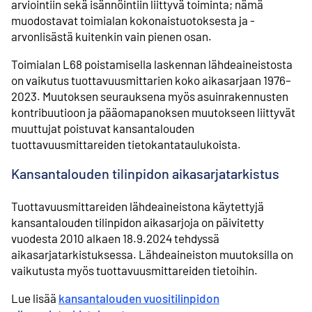
arviointiin sekä isännöintiin liittyvä toiminta; nämä
muodostavat toimialan kokonaistuotoksesta ja -
arvonlisästä kuitenkin vain pienen osan.
Toimialan L68 poistamisella laskennan lähdeaineistosta
on vaikutus tuottavuusmittarien koko aikasarjaan 1976–
2023. Muutoksen seurauksena myös asuinrakennusten
kontribuutioon ja pääomapanoksen muutokseen liittyvät
muuttujat poistuvat kansantalouden
tuottavuusmittareiden tietokantataulukoista.
Kansantalouden tilinpidon aikasarjatarkistus
Tuottavuusmittareiden lähdeaineistona käytettyjä
kansantalouden tilinpidon aikasarjoja on päivitetty
vuodesta 2010 alkaen 18.9.2024 tehdyssä
aikasarjatarkistuksessa. Lähdeaineiston muutoksilla on
vaikutusta myös tuottavuusmittareiden tietoihin.
Lue lisää
kansantalouden vuositilinpidon