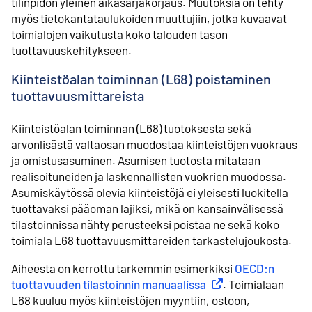
tilinpidon yleinen aikasarjakorjaus. Muutoksia on tehty
myös tietokantataulukoiden muuttujiin, jotka kuvaavat
toimialojen vaikutusta koko talouden tason
tuottavuuskehitykseen.
Kiinteistöalan toiminnan (L68) poistaminen
tuottavuusmittareista
Kiinteistöalan toiminnan (L68) tuotoksesta sekä
arvonlisästä valtaosan muodostaa kiinteistöjen vuokraus
ja omistusasuminen. Asumisen tuotosta mitataan
realisoituneiden ja laskennallisten vuokrien muodossa.
Asumiskäytössä olevia kiinteistöjä ei yleisesti luokitella
tuottavaksi pääoman lajiksi, mikä on kansainvälisessä
tilastoinnissa nähty perusteeksi poistaa ne sekä koko
toimiala L68 tuottavuusmittareiden tarkastelujoukosta.
Aiheesta on kerrottu tarkemmin esimerkiksi
OECD:n
tuottavuuden tilastoinnin manuaalissa
Ulkoinen linkki
. Toimialaan
L68 kuuluu myös kiinteistöjen myyntiin, ostoon,