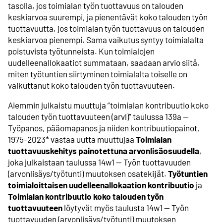
tasolla, jos toimialan työn tuottavuus on talouden
keskiarvoa suurempi, ja pienentävät koko talouden työn
tuottavuutta, jos toimialan työn tuottavuus on talouden
keskiarvoa pienempi. Sama vaikutus syntyy toimialalta
poistuvista työtunneista. Kun toimialojen
uudelleenallokaatiot summataan, saadaan arvio siitä,
miten työtuntien siirtyminen toimialalta toiselle on
vaikuttanut koko talouden työn tuottavuuteen.
Aiemmin julkaistu muuttuja ”toimialan kontribuutio koko
talouden työn tuottavuuteen (arvl)” taulussa 139a --
Työpanos, pääomapanos ja niiden kontribuutiopainot,
1975-2023* vastaa uutta muuttujaa
Toimialan
tuottavuuskehitys painotettuna arvonlisäosuudella
,
joka julkaistaan taulussa 14w1 -- Työn tuottavuuden
(arvonlisäys/työtunti) muutoksen osatekijät.
Työtuntien
toimialoittaisen uudelleenallokaation kontribuutio
ja
Toimialan kontribuutio koko talouden työn
tuottavuuteen
löytyvät myös taulusta 14w1 -- Työn
tuottavuuden (arvonlisäys/työtunti) muutoksen