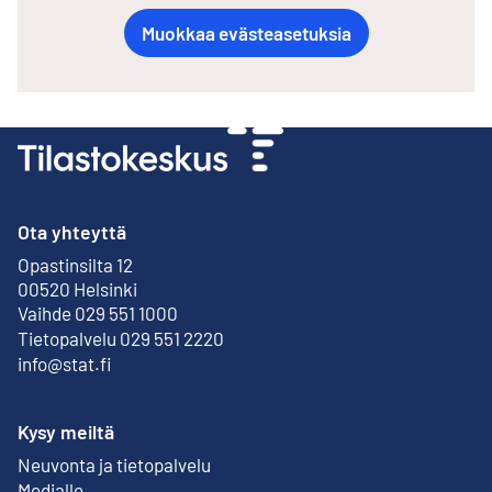
Muokkaa evästeasetuksia
Ota yhteyttä
Opastinsilta 12
Ulkoinen linkki
00520 Helsinki
Vaihde 029 551 1000
Tietopalvelu 029 551 2220
info@stat.fi
Kysy meiltä
Neuvonta ja tietopalvelu
Medialle