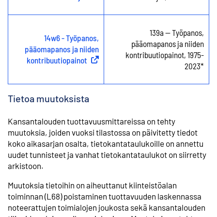
139a -- Työpanos,
14w6 - Työpanos,
pääomapanos ja niiden
pääomapanos ja niiden
kontribuutiopainot, 1975-
kontribuutiopainot
(
Ulkoinen linkki
)
2023*
Tietoa muutoksista
Kansantalouden tuottavuusmittareissa on tehty
muutoksia, joiden vuoksi tilastossa on päivitetty tiedot
koko aikasarjan osalta, tietokantataulukoille on annettu
uudet tunnisteet ja vanhat tietokantataulukot on siirretty
arkistoon.
Muutoksia tietoihin on aiheuttanut kiinteistöalan
toiminnan (L68) poistaminen tuottavuuden laskennassa
noteerattujen toimialojen joukosta sekä kansantalouden