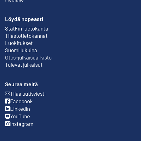
Löydä nopeasti
StatFin-tietokanta
Ulkoinen linkki
Tilastotietokannat
Luokitukset
Suomi lukuina
Otos-julkaisuarkisto
Ulkoinen linkki
Tulevat julkaisut
Seuraa meitä
Tilaa uutisviesti
Ulkoinen linkki
Facebook
Ulkoinen linkki
LinkedIn
Ulkoinen linkki
YouTube
Ulkoinen linkki
Instagram
Ulkoinen linkki