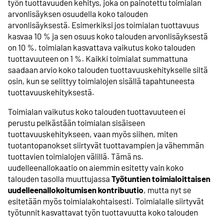
työn tuottavuuden kehitys, joka on painotettu toimialan
arvonlisäyksen osuudella koko talouden
arvonlisäyksestä. Esimerkiksi jos toimialan tuottavuus
kasvaa 10 % ja sen osuus koko talouden arvonlisäyksestä
on 10 %, toimialan kasvattava vaikutus koko talouden
tuottavuuteen on 1 %. Kaikki toimialat summattuna
saadaan arvio koko talouden tuottavuuskehitykselle siltä
osin, kun se selittyy toimialojen sisällä tapahtuneesta
tuottavuuskehityksestä.
Toimialan vaikutus koko talouden tuottavuuteen ei
perustu pelkästään toimialan sisäiseen
tuottavuuskehitykseen, vaan myös siihen, miten
tuotantopanokset siirtyvät tuottavampien ja vähemmän
tuottavien toimialojen välillä. Tämä ns.
uudelleenallokaatio on aiemmin esitetty vain koko
talouden tasolla muuttujassa
Työtuntien toimialoittaisen
uudelleenallokoitumisen kontribuutio
, mutta nyt se
esitetään myös toimialakohtaisesti. Toimialalle siirtyvät
työtunnit kasvattavat työn tuottavuutta koko talouden