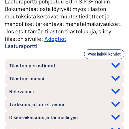
Laaturaportti pohjautuu EU:n SIMS-malliin.
Dokumentaatiosta löytyvät myös tilaston
muutoksista kertovat muutostiedotteet ja
mahdolliset tarkentavat menetelmäkuvaukset.
Jos etsit tämän tilaston tilastolukuja, siirry
tilaston sivulle:
Adoptiot
Laaturaportti
Avaa kaikki kohdat
Tilaston perustiedot
Tilastoprosessi
Relevanssi
Tarkkuus ja luotettavuus
Oikea-aikaisuus ja täsmällisyys