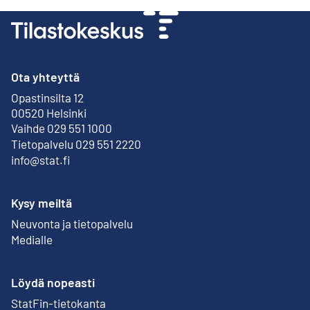
Ota yhteyttä
Opastinsilta 12
Ulkoinen linkki
00520 Helsinki
Vaihde 029 551 1000
Tietopalvelu 029 551 2220
info@stat.fi
Kysy meiltä
Neuvonta ja tietopalvelu
Medialle
Löydä nopeasti
StatFin-tietokanta