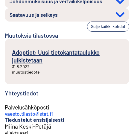
Johdonmukaisuus ja vertailukelpoisuus
Saatavuus ja selkeys
Sulje kaikki kohdat
Muutoksia tilastossa
Adoptiot: Uusi tietokantataulukko
julkistetaan
31.8.2022
muutostiedote
Yhteystiedot
Palvelusähköposti
vaesto.tilasto@stat.fi
Tiedustelut ensisijaisesti
Miina Keski-Petäjä
yliaktuaari