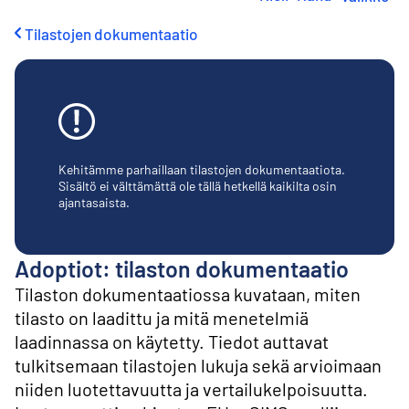
i
r
Tilastojen dokumentaatio
r
y
s
i
s
ä
l
t
Kehitämme parhaillaan tilastojen dokumentaatiota.
ö
Sisältö ei välttämättä ole tällä hetkellä kaikilta osin
ajantasaista.
ö
n
Adoptiot: tilaston dokumentaatio
Tilaston dokumentaatiossa kuvataan, miten
tilasto on laadittu ja mitä menetelmiä
laadinnassa on käytetty. Tiedot auttavat
tulkitsemaan tilastojen lukuja sekä arvioimaan
niiden luotettavuutta ja vertailukelpoisuutta.