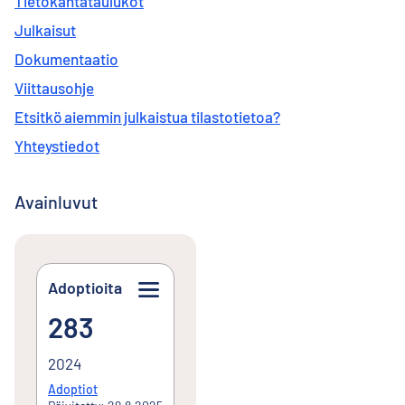
Tietokantataulukot
Julkaisut
Dokumentaatio
Viittausohje
Etsitkö aiemmin julkaistua tilastotietoa?
Yhteystiedot
Avainluvut
Adoptioita
283
283
2024
Adoptiot