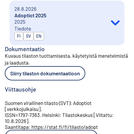
28.8.2026
Adoptiot 2025
2025
Tiedote
Julkaistaan kielillä
FI
SV
EN
Dokumentaatio
Kuvaus tilaston tuottamisesta, käytetyistä menetelmistä
ja laadusta
.
Siirry tilaston dokumentaatioon
Viittausohje
Suomen virallinen tilasto (SVT)
:
Adoptiot
[
verkkojulkaisu
].
ISSN=
1797-7363
.
Helsinki
:
Tilastokeskus
[
Viitattu
:
10.8.2026
].
Saantitapa
:
https://stat.fi/fi/tilasto/adopt