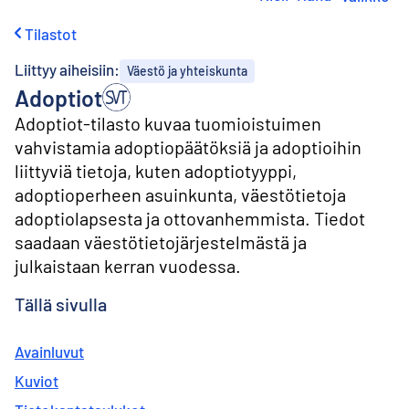
i
r
Tilastot
r
y
Liittyy aiheisiin:
Väestö ja yhteiskunta
s
Adoptiot
i
s
Adoptiot-tilasto kuvaa tuomioistuimen
ä
vahvistamia adoptiopäätöksiä ja adoptioihin
l
t
liittyviä tietoja, kuten adoptiotyyppi,
ö
adoptioperheen asuinkunta, väestötietoja
ö
adoptiolapsesta ja ottovanhemmista. Tiedot
n
saadaan väestötietojärjestelmästä ja
julkaistaan kerran vuodessa.
Tällä sivulla
Avainluvut
Kuviot