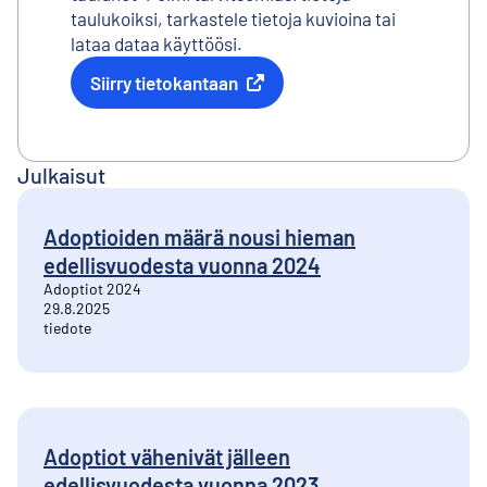
taulukoiksi, tarkastele tietoja kuvioina tai
lataa dataa käyttöösi.
Siirry tietokantaan
Ulkoinen linkki
Julkaisut
Adoptioiden määrä nousi hieman
edellisvuodesta vuonna 2024
Adoptiot 2024
29.8.2025
tiedote
Adoptiot vähenivät jälleen
edellisvuodesta vuonna 2023