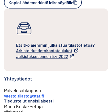
Kopioi lähdemerkintä leikepöydälle
Etsitkö aiemmin julkaistua tilastotietoa?
Arkistoidut tietokantataulukot
Ulkoinen linkki
Julkistukset ennen 5.4.2022
Ulkoinen linkki
Yhteystiedot
Palvelusähköposti
vaesto.tilasto@stat.fi
Tiedustelut ensisijaisesti
Miina Keski-Petäjä
yliaktuaari