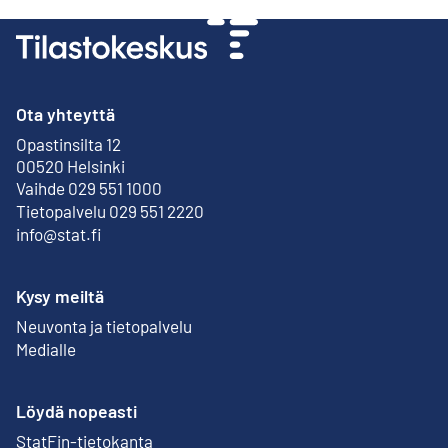
Ota yhteyttä
Opastinsilta 12
Ulkoinen linkki
00520 Helsinki
Vaihde 029 551 1000
Tietopalvelu 029 551 2220
info@stat.fi
Kysy meiltä
Neuvonta ja tietopalvelu
Medialle
Löydä nopeasti
StatFin-tietokanta