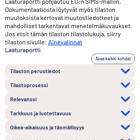
Laaturaportti pohjautuu EU:n SIMS-malliin.
Dokumentaatiosta löytyvät myös tilaston
muutoksista kertovat muutostiedotteet ja
mahdolliset tarkentavat menetelmäkuvaukset.
Jos etsit tämän tilaston tilastolukuja, siirry
tilaston sivulle:
Ainevalinnat
Laaturaportti
Avaa kaikki kohdat
Tilaston perustiedot
Tilastoprosessi
Relevanssi
Tarkkuus ja luotettavuus
Oikea-aikaisuus ja täsmällisyys