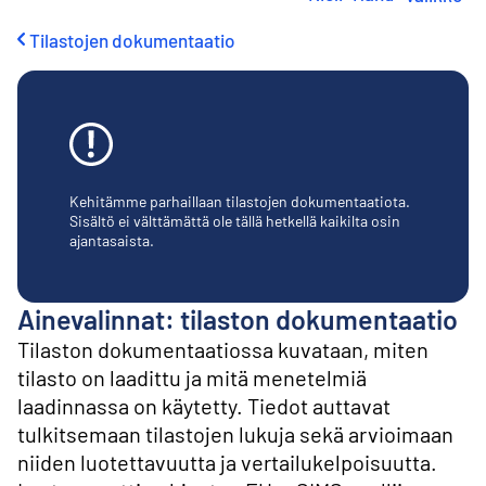
i
r
Tilastojen dokumentaatio
r
y
s
i
s
ä
l
t
Kehitämme parhaillaan tilastojen dokumentaatiota.
ö
Sisältö ei välttämättä ole tällä hetkellä kaikilta osin
ajantasaista.
ö
n
Ainevalinnat: tilaston dokumentaatio
Tilaston dokumentaatiossa kuvataan, miten
tilasto on laadittu ja mitä menetelmiä
laadinnassa on käytetty. Tiedot auttavat
tulkitsemaan tilastojen lukuja sekä arvioimaan
niiden luotettavuutta ja vertailukelpoisuutta.