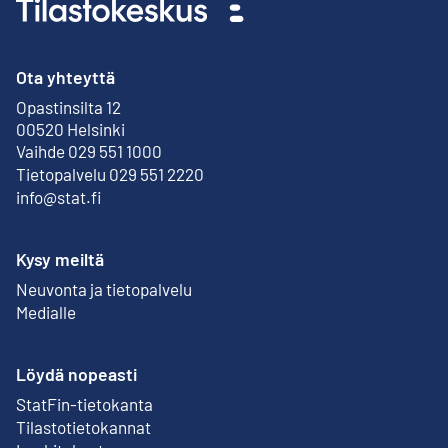
Ota yhteyttä
Opastinsilta 12
Ulkoinen linkki
00520 Helsinki
Vaihde 029 551 1000
Tietopalvelu 029 551 2220
info@stat.fi
Kysy meiltä
Neuvonta ja tietopalvelu
Medialle
Löydä nopeasti
StatFin-tietokanta
Ulkoinen linkki
Tilastotietokannat